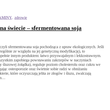
AMINY
,
zdrowie
na świecie – sfermentowana soja
 czyli sfermentowana soja pochodząca z upraw ekologicznych. Jeśli
czególnie ze względu na jej genetyczną modyfikację), to
upełnie innym produktem: łatwo przyswajalnym i lekkostrawnym.
 wszystkim zapobiega powstawaniu zakrzepów w naczyniach
ny śluzowej żołądka), reguluje poziom cholesterolu oraz cukru we
ając osteoporozie oraz świetnie sobie radzi w obniżaniu
terie, które oczyszczają jelita ze złogów i śluzu, zwalczają
iem…