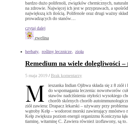
bardzo dużo polifenoli, związków chemicznych, natural
na zdrowie. Najwięcej ich jest w przyprawach, a spośró
największą ich ilością. Polifenole oraz drugi ważny sk
prowadzących do stanów…
czytaj dalej
ewelina
herbaty
,
rośliny lecznicze
,
zioła
Remedium na wiele dolegliwości – 
5 maja 2019
/
Brak komentarzy
M
ieszanka Indian Ojibwa składa się z 8 ziół i
do wspomagania leczenia: nowotworów cukr
stawów nadciśnienia otyłości wysokiego chol
chorób skórnych chorób autoimmunologiczn
ziół zawiera: Drapacz lekarski – używany przy problema
wątroby Kełp – wodorost morski zawierający mnóstwo mi
Kełp zwiększa poziom energii organizmu Koniczyna łąko
tiaminę, witaminę C. Zawiera również izoflawony, są t