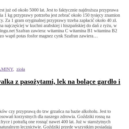
st już od około 5000 lat. Jest to faktycznie najdroższa przyprawa
nia 1 kg przyprawy potrzeba jest zebrać około 150 tysięcy znamion
y. Za 1 gram oryginalnej przyprawy trzeba zapłacić około 40 zł.
najczęściej w kuchni arabskiej i hiszpańskiej do dań z ryżu, w
ngu.net Szafran zawiera: witamina C witamina B1 witamina B2
azo wapń potas fosfor magnez cynk Szafran zawiera…
AMINY
,
zioła
alka z pasożytami, lek na bolące gardło i
ików czy przyprawą do tzw grzańca na bazie alkoholu. Jest to
tosowań korzystnych dla naszego zdrowia. Goździki rosną na
ryce i potrafią one rosnąć nawet 400 lat. Już w starożytnych
naturalnym lecznictwie. Goździki przede wszystkim posiadają