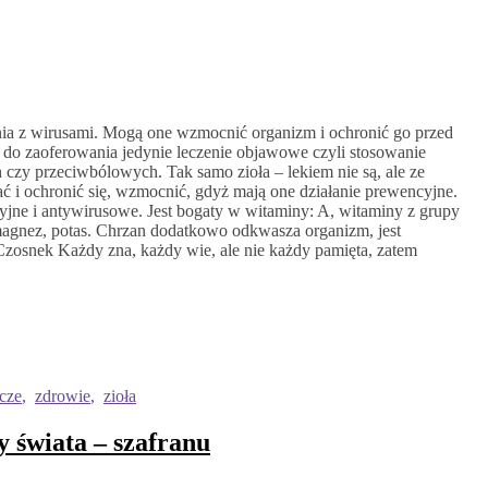
zenia z wirusami. Mogą one wzmocnić organizm i ochronić go przed
do zaoferowania jedynie leczenie objawowe czyli stosowanie
zy przeciwbólowych. Tak samo zioła – lekiem nie są, ale ze
 i ochronić się, wzmocnić, gdyż mają one działanie prewencyjne.
yjne i antywirusowe. Jest bogaty w witaminy: A, witaminy z grupy
, magnez, potas. Chrzan dodatkowo odkwasza organizm, jest
zosnek Każdy zna, każdy wie, ale nie każdy pamięta, zatem
icze
,
zdrowie
,
zioła
 świata – szafranu