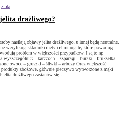
,
zioła
jelita drażliwego?
osoby nasilają objawy jelita drażliwego, u innej będą neutralne.
 weryfikują składniki diety i eliminują te, które powodują
 powodują problem w większości przypadków. I są to np.
yszczególnić: – karczoch – szparagi – buraki – brukselka –
one owoce – gruszki – śliwki – arbuzy Oraz większość
że produkty zbożowe, głównie pieczywo wytworzone z mąki
ół jelita drażliwego zastanów się…