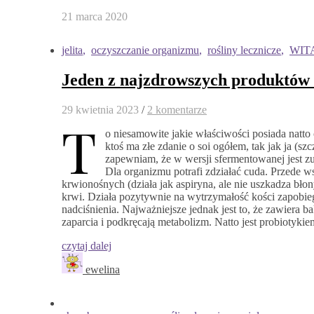
21 marca 2020
jelita
,
oczyszczanie organizmu
,
rośliny lecznicze
,
WIT
Jeden z najzdrowszych produktów 
29 kwietnia 2023
/
2 komentarze
T
o niesamowite jakie właściwości posiada natto
ktoś ma złe zdanie o soi ogółem, tak jak ja (sz
zapewniam, że w wersji sfermentowanej jest z
Dla organizmu potrafi zdziałać cuda. Przede
krwionośnych (działa jak aspiryna, ale nie uszkadza bło
krwi. Działa pozytywnie na wytrzymałość kości zapobieg
nadciśnienia. Najważniejsze jednak jest to, że zawiera bak
zaparcia i podkręcają metabolizm. Natto jest probiotyk
czytaj dalej
ewelina