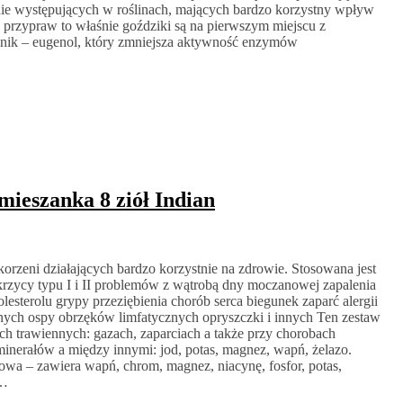
nie występujących w roślinach, mających bardzo korzystny wpływ
d przypraw to właśnie goździki są na pierwszym miejscu z
ładnik – eugenol, który zmniejsza aktywność enzymów
mieszanka 8 ziół Indian
 korzeni działających bardzo korzystnie na zdrowie. Stosowana jest
zycy typu I i II problemów z wątrobą dny moczanowej zapalenia
esterolu grypy przeziębienia chorób serca biegunek zaparć alergii
ych ospy obrzęków limfatycznych opryszczki i innych Ten zestaw
ch trawiennych: gazach, zaparciach a także przy chorobach
nerałów a między innymi: jod, potas, magnez, wapń, żelazo.
wa – zawiera wapń, chrom, magnez, niacynę, fosfor, potas,
o…