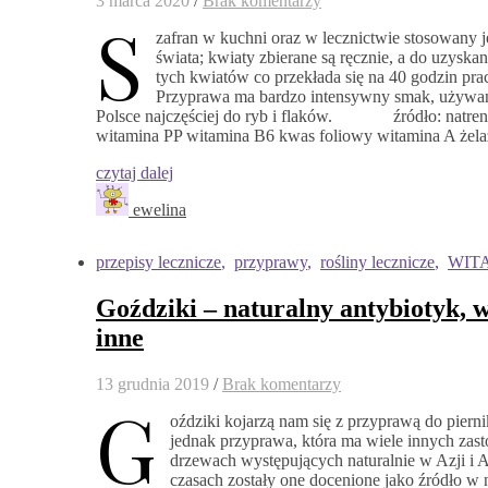
3 marca 2020
/
Brak komentarzy
S
zafran w kuchni oraz w lecznictwie stosowany je
świata; kwiaty zbierane są ręcznie, a do uzyska
tych kwiatów co przekłada się na 40 godzin prac
Przyprawa ma bardzo intensywny smak, używana 
Polsce najczęściej do ryb i flaków. źródło: natreni
witamina PP witamina B6 kwas foliowy witamina A żel
czytaj dalej
ewelina
przepisy lecznicze
,
przyprawy
,
rośliny lecznicze
,
WIT
Goździki – naturalny antybiotyk, w
inne
13 grudnia 2019
/
Brak komentarzy
G
oździki kojarzą nam się z przyprawą do piern
jednak przyprawa, która ma wiele innych zas
drzewach występujących naturalnie w Azji i Af
czasach zostały one docenione jako źródło w 