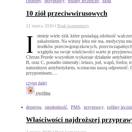
choroby
,
przyprawy
,
rośliny lecznicze
,
zioła
10 ziół przeciwwirusowych
21 marca 2020
/
Brak komentarzy
I
stnieje wiele ziół, które posiadają zdolność walc
zakażeniem. Na wirusy leku nie ma, medycyna ma 
środków przeciwgorączkowych, przeciwzapalnych c
względu na swoje właściwości warto je przyjmować
Chrzan Przede wszystkim wykazuje działanie antybakter
B, oraz C, ponadto minerały: żelazo, jod, wapń, fosfor
naturalnym antybiotykiem, wzmacnia naszą odporność. C
przypominam.…
czytaj dalej
ewelina
depresja
,
niepłodność
,
PMS
,
przyprawy
,
rośliny leczn
Właściwości najdroższej przyprawy