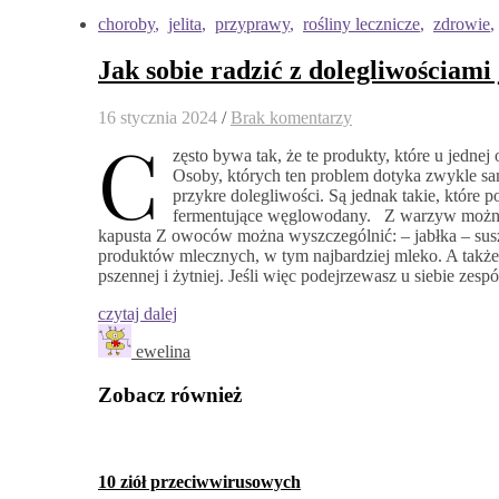
choroby
,
jelita
,
przyprawy
,
rośliny lecznicze
,
zdrowie
Jak sobie radzić z dolegliwościami 
16 stycznia 2024
/
Brak komentarzy
C
zęsto bywa tak, że te produkty, które u jednej 
Osoby, których ten problem dotyka zwykle same
przykre dolegliwości. Są jednak takie, które
fermentujące węglowodany. Z warzyw można w
kapusta Z owoców można wyszczególnić: – jabłka – susz
produktów mlecznych, w tym najbardziej mleko. A tak
pszennej i żytniej. Jeśli więc podejrzewasz u siebie zesp
czytaj dalej
ewelina
Zobacz również
10 ziół przeciwwirusowych