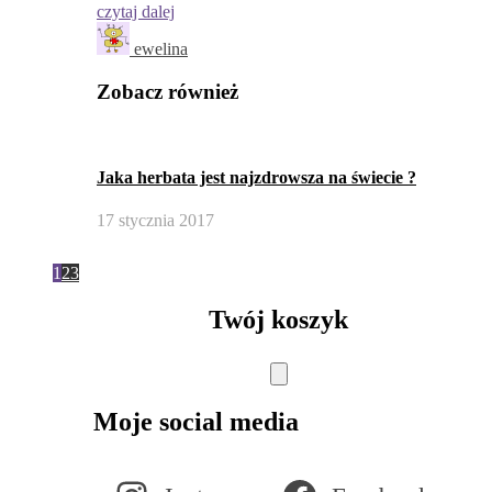
czytaj dalej
ewelina
Zobacz również
Jaka herbata jest najzdrowsza na świecie ?
17 stycznia 2017
1
2
3
Twój koszyk
Moje social media