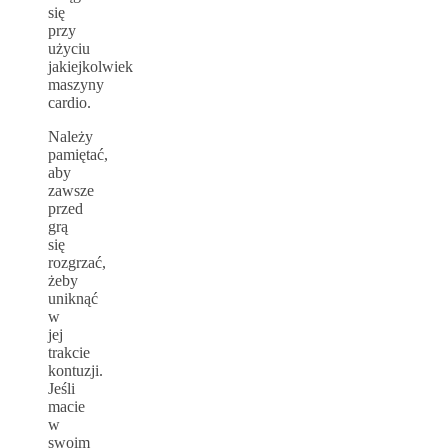
się
przy
użyciu
jakiejkolwiek
maszyny
cardio.
Należy
pamiętać,
aby
zawsze
przed
grą
się
rozgrzać,
żeby
uniknąć
w
jej
trakcie
kontuzji.
Jeśli
macie
w
swoim