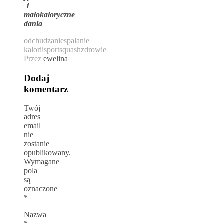
i
małokaloryczne
dania
odchudzanie
spalanie
kalorii
sport
squash
zdrowie
Przez
ewelina
Dodaj
komentarz
Twój
adres
email
nie
zostanie
opublikowany.
Wymagane
pola
są
oznaczone
*
Nazwa