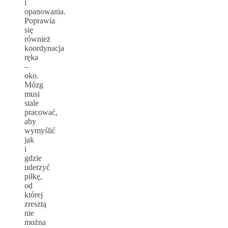
i
opanowania.
Poprawia
się
również
koordynacja
ręka
–
oko.
Mózg
musi
stale
pracować,
aby
wymyślić
jak
i
gdzie
uderzyć
piłkę,
od
której
zresztą
nie
można