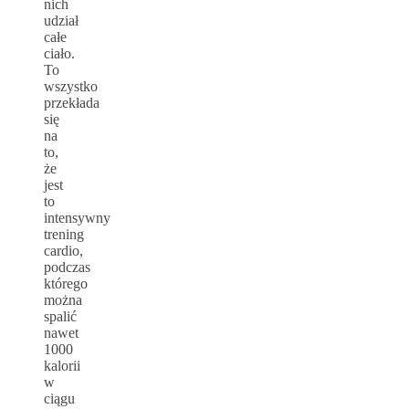
nich
udział
całe
ciało.
To
wszystko
przekłada
się
na
to,
że
jest
to
intensywny
trening
cardio,
podczas
którego
można
spalić
nawet
1000
kalorii
w
ciągu