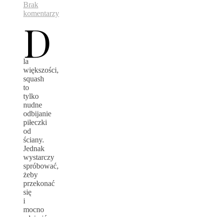
Brak
komentarzy
D
la
większości,
squash
to
tylko
nudne
odbijanie
piłeczki
od
ściany.
Jednak
wystarczy
spróbować,
żeby
przekonać
się
i
mocno