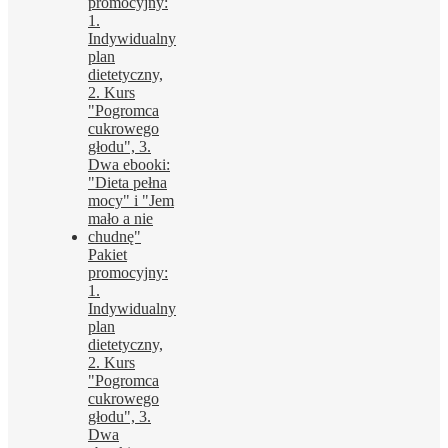
Pakiet
promocyjny:
1.
Indywidualny
plan
dietetyczny,
2. Kurs
"Pogromca
cukrowego
głodu", 3.
Dwa