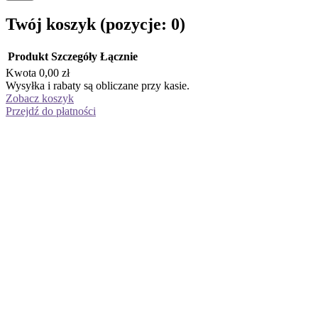
Twój koszyk
(pozycje: 0)
Produkt
Szczegóły
Łącznie
Kwota
0,00 zł
Produkty
Wysyłka i rabaty są obliczane przy kasie.
Zobacz koszyk
w
Przejdź do płatności
koszyku