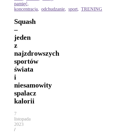
pamięć,
koncentracja
,
odchudzanie
,
sport
,
TRENING
Squash
–
jeden
z
najzdrowszych
sportów
świata
i
niesamowity
spalacz
kalorii
7
listopada
2023
/