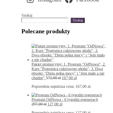
Szukaj
Szukaj
Polecane produkty
Pakiet promocyjny: 1. Program "OdNowa", 2.
Kurs "Pogromca cukrowego głodu", 3. Dwa
ebooki: "Dieta pełna mocy" i "Jem mało a nie
Pierwotna
Aktualna
chudnę"
572,00
zł
167,00
zł
cena
cena
Poprzednia najniższa cena:
167,00
zł
.
wynosiła:
wynosi:
572,00 zł.
167,00 zł.
Program OdNowa - 6 tygodni regeneracji
Pierwotna
Aktualna
297,00
zł
127,00
zł
cena
cena
Poprzednia najniższa cena:
127,00
zł
.
wynosiła:
wynosi: