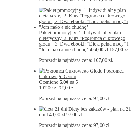
297,00 zł.
127,00 zł.
Pakiet promocyjny: 1. Indywidualny plan
dietetyczny, 2. Kurs "Pogromca cukrowego
głodu", 3. Dwa ebooki: "Dieta pełna mocy" i
Pierwotna
Aktua
"Jem mało a nie chudnę"
424,00
zł
167,00
zł
cena
cena
Poprzednia najniższa cena:
167,00
zł
.
wynosiła:
wynos
424,00 zł.
167,00
Pogromca
Cukrowego Głodu
Oceniono
5.00
na 5
Pierwotna
Aktualna
197,00
zł
97,00
zł
cena
cena
Poprzednia najniższa cena:
97,00
zł
.
wynosiła:
wynosi:
197,00 zł.
97,00 zł.
Diety bez zakazów - plan na 21
Pierwotna
Aktualna
dni
149,00
zł
97,00
zł
cena
cena
Poprzednia najniższa cena:
97,00
zł
.
wynosiła:
wynosi:
149,00 zł.
97,00 zł.