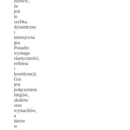
zdziwić,
że
jest
to
szybka,
dynamiczna
i
intensywna
gra.
Ponadto
wymaga
elastyczności,
refleksu
i
koordynacji.
Gra
jest
połączeniem
biegów,
skoków
oraz
wymachów,
a
bierze
w