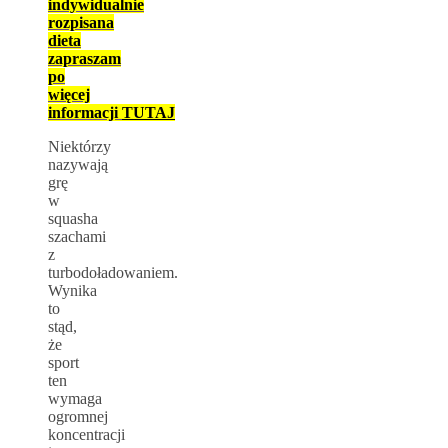
indywidualnie
rozpisana
dieta
zapraszam
po
więcej
informacji
TUTAJ
Niektórzy
nazywają
grę
w
squasha
szachami
z
turbodoładowaniem.
Wynika
to
stąd,
że
sport
ten
wymaga
ogromnej
koncentracji