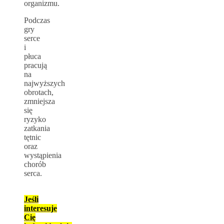
organizmu.
Podczas
gry
serce
i
płuca
pracują
na
najwyższych
obrotach,
zmniejsza
się
ryzyko
zatkania
tętnic
oraz
wystąpienia
chorób
serca.
Jeśli
interesuje
Cię