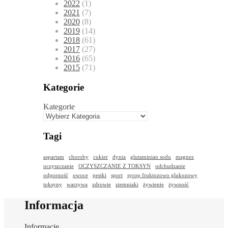
2022
(1)
2021
(7)
2020
(8)
2019
(14)
2018
(61)
2017
(27)
2016
(65)
2015
(71)
Kategorie
Kategorie
Tagi
aspartam
choroby
cukier
dynia
glutaminian sodu
magnez
oczyszczanie
OCZYSZCZANIE Z TOKSYN
odchudzanie
odporność
owoce
pestki
sport
syrop fruktozowo glukozowy
toksyny
warzywa
zdrowie
ziemniaki
żywienie
żywność
Informacja
Informacje