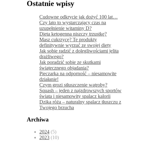
Ostatnie wpisy
Cudowne odkrycie jak dożyć 100 lat…
Czy lato to wystarczający czas na
uzupełnienie witaminy D?
Dieta ketogenna niszczy trzustkę?
Masz cukrzycę? Te produkty
definitywnie wyrzuć ze swojej diety
Jak sobie radzić z dolegliwościami jelita
drażliwego?
Jak poradzić sobie ze skutkami
świątecznego objadania?
Pieczarka na odporność – niesamowite
działanie!
Czym grozi stłuszczenie wątroby?
Squash – jeden z najzdrowszych sportów
świata i niesamowity spalacz kalorii
Dzika róża – naturalny spalacz tłuszczu z
Twojego brzucha
Archiwa
2024
(5)
2023
(10)