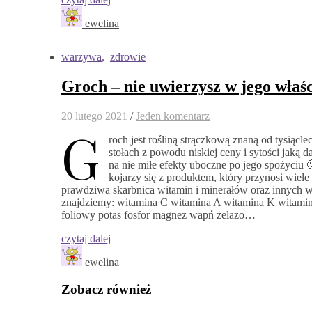
ewelina
warzywa
,
zdrowie
Groch – nie uwierzysz w jego właś
20 lutego 2021
/
Jeden komentarz
G
roch jest rośliną strączkową znaną od tysiącle
stołach z powodu niskiej ceny i sytości jaką 
na nie miłe efekty uboczne po jego spożyciu 
kojarzy się z produktem, który przynosi wiele 
prawdziwa skarbnica witamin i minerałów oraz innych 
znajdziemy: witamina C witamina A witamina K witami
foliowy potas fosfor magnez wapń żelazo…
czytaj dalej
ewelina
Zobacz również