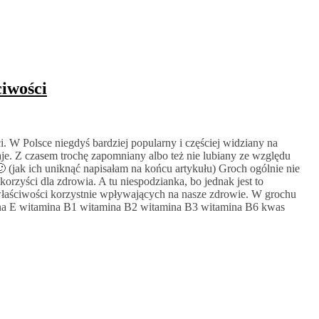
ciwości
ci. W Polsce niegdyś bardziej popularny i częściej widziany na
daje. Z czasem trochę zapomniany albo też nie lubiany ze względu
 (jak ich uniknąć napisałam na końcu artykułu) Groch ogólnie nie
korzyści dla zdrowia. A tu niespodzianka, bo jednak jest to
właściwości korzystnie wpływających na nasze zdrowie. W grochu
na E witamina B1 witamina B2 witamina B3 witamina B6 kwas