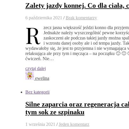
Zalety jazdy konnej. Co dla ciała, 
6 października 2021
/
Brak komentarzy
R
zecz jasna większość jeździ konno dla przyjemn
Jednakże należy wyszczególnić pewne korzyśc
zaskoczeni ale podczas takiej jazdy można spal
i wzrostu danej osoby ale i od tempa jazdy. Tak
wydawałoby się, że jest to przyjemna i nie wymagająca 
relaksująca ale przy tym i męcząca – na początku 🙂 🙂 
ćwiczeń. Nie…
czytaj dalej
ewelina
Bez kategorii
Silne zaparcia oraz regeneracja ca
tym sok ze szpinaku
1 września 2021
/
Jeden komentarz