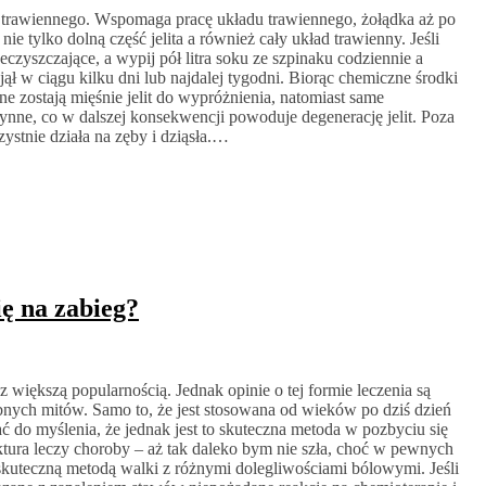
su trawiennego. Wspomaga pracę układu trawiennego, żołądka aż po
 nie tylko dolną część jelita a również cały układ trawienny. Jeśli
czyszczające, a wypij pół litra soku ze szpinaku codziennie a
jął w ciągu kilku dni lub najdalej tygodni. Biorąc chemiczne środki
e zostają mięśnie jelit do wypróżnienia, natomiast same
zynne, co w dalszej konsekwencji powoduje degenerację jelit. Poza
stnie działa na zęby i dziąsła.…
ę na zabieg?
z większą popularnością. Jednak opinie o tej formie leczenia są
ebnych mitów. Samo to, że jest stosowana od wieków po dziś dzień
 do myślenia, że jednak jest to skuteczna metoda w pozbyciu się
ktura leczy choroby – aż tak daleko bym nie szła, choć w pewnych
skuteczną metodą walki z różnymi dolegliwościami bólowymi. Jeśli