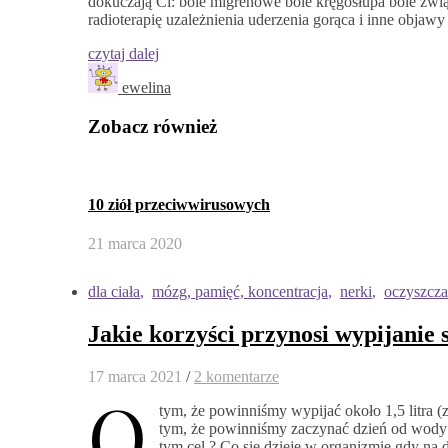
dokuczają Ci: bóle migrenowe bóle kręgosłupa bóle zwi
radioterapię uzależnienia uderzenia gorąca i inne obj
czytaj dalej
ewelina
Zobacz również
10 ziół przeciwwirusowych
21 marca 2020
dla ciała
,
mózg, pamięć, koncentracja
,
nerki
,
oczyszcza
Jakie korzyści przynosi wypijanie 
17 marca 2021
/
2 komentarze
O
tym, że powinniśmy wypijać około 1,5 litra (
tym, że powinniśmy zaczynać dzień od wody t
tym cel ? Co się dzieje w organizmie gdy na 