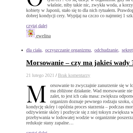
właśnie, niby takie nic, zwykła woda, a kor
kobiety w Japonii, stało się to dla nich rytuałem. Prawdo
dobrej kondycji cery. Wypijaj na czczo co najmniej 1 
czytaj dalej
ewelina
dla ciała
,
oczyszczanie organizmu
,
odchudzanie
,
sekre
Morsowanie – czy ma jakieś wady 
21 lutego 2021
/
Brak komentarzy
M
orsowanie to zwyczajnie zanurzenie się w 
ma zbliżone działanie. Wad morsowanie nie
zalet, to jest ich cała masa: zwiększa odp
organizm doznaje pewnego rodzaju szoku, 
kondycję skóry i opóźnia proces starzenia – podczas m
odżywienie skóry i pozbycie się z niej toksyn zwiększ
przebywania w lodowatej wodzie w organizmie poszerzaj
redukuje stany zapalne…
czytaj dalej