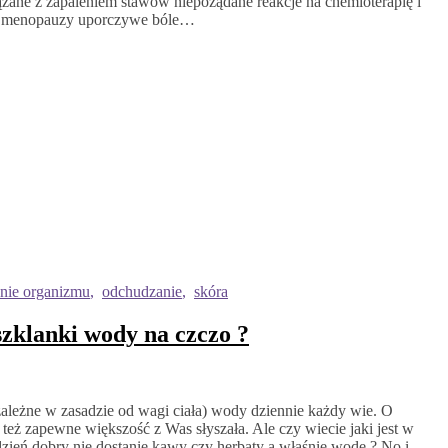
ązane z zapaleniem stawów niepożądane reakcje na chemioterapię i
awy menopauzy uporczywe bóle…
nie organizmu
,
odchudzanie
,
skóra
szklanki wody na czczo ?
zależne w zasadzie od wagi ciała) wody dziennie każdy wie. O
eż zapewne większość z Was słyszała. Ale czy wiecie jaki jest w
dzień dobry nie dostanie kawy czy herbaty a właśnie wodę ? No i