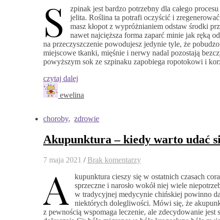
S
zpinak jest bardzo potrzebny dla całego proce
jelita. Roślina ta potrafi oczyścić i zregenerować
masz kłopot z wypróżnianiem odstaw środki prze
nawet najcięższa forma zaparć minie jak ręką od
na przeczyszczenie powodujesz jedynie tyle, że pobudzon
miejscowe tkanki, mięśnie i nerwy nadal pozostają bezc
powyższym sok ze szpinaku zapobiega ropotokowi i korzy
czytaj dalej
ewelina
choroby
,
zdrowie
Akupunktura – kiedy warto udać si
7 maja 2021
/
Brak komentarzy
A
kupunktura cieszy się w ostatnich czasach cora
sprzeczne i narosło wokół niej wiele niepotrz
w tradycyjnej medycynie chińskiej powinno dać
niektórych dolegliwości. Mówi się, że akupun
z pewnością wspomaga leczenie, ale zdecydowanie jest 