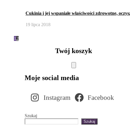
Cukinia i jej wspaniałe właściwości zdrowotne, oczys
19 lipca 2018
1
2
Twój koszyk
Moje social media
Instagram
Facebook
Szukaj
Szukaj