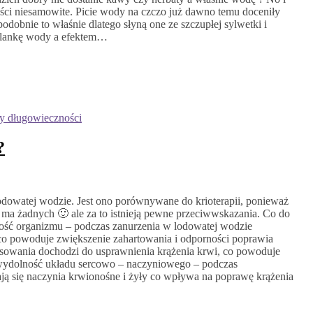
zyści niesamowite. Picie wody na czczo już dawno temu doceniły
podobnie to właśnie dlatego słyną one ze szczupłej sylwetki i
szklankę wody a efektem…
ty długowieczności
?
lodowatej wodzie. Jest ono porównywane do krioterapii, ponieważ
 ma żadnych 🙂 ale za to istnieją pewne przeciwwskazania. Co do
orność organizmu – podczas zanurzenia w lodowatej wodzie
co powoduje zwiększenie zahartowania i odporności poprawia
orsowania dochodzi do usprawnienia krążenia krwi, co powoduje
a wydolność układu sercowo – naczyniowego – podczas
ą się naczynia krwionośne i żyły co wpływa na poprawę krążenia