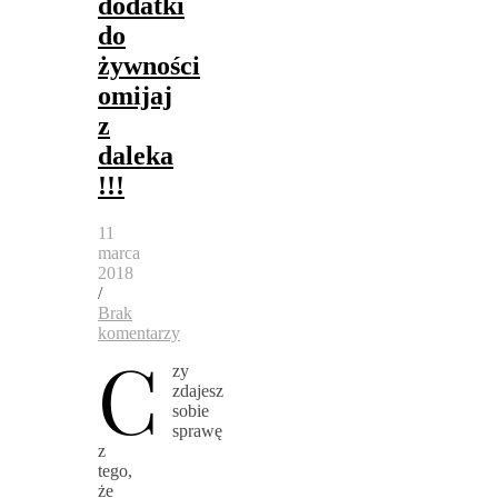
dodatki
do
żywności
omijaj
z
daleka
!!!
11
marca
2018
/
Brak
komentarzy
C
zy
zdajesz
sobie
sprawę
z
tego,
że