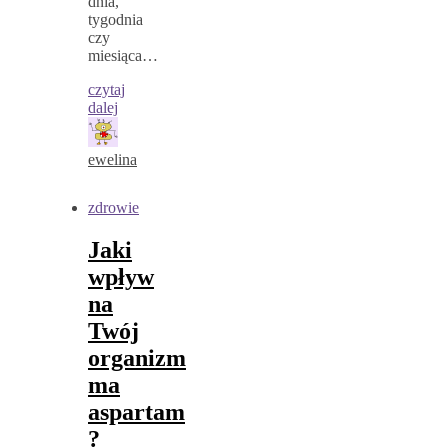
dnia,
tygodnia
czy
miesiąca…
czytaj
dalej
ewelina
zdrowie
Jaki
wpływ
na
Twój
organizm
ma
aspartam
?