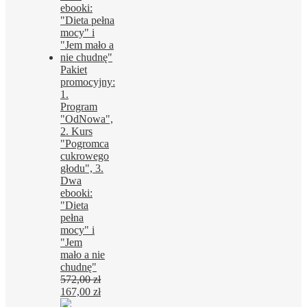
Pakiet
promocyjny:
1.
Program
"OdNowa",
2. Kurs
"Pogromca
cukrowego
głodu", 3.
Dwa
ebooki:
"Dieta
pełna
mocy" i
"Jem
mało a nie
chudnę"
572,00
zł
Pierwotna
Aktualna
167,00
zł
cena
cena