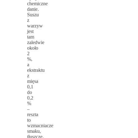
chemiczne
danie.
Suszu
z
warzyw
jest
tam
zaledwie
około
2
%,
a
ekstraktu
z
mięsa
0,1
do
0,2
%
–
reszta
to
wzmacniacze
smaku,
tłuszcze,