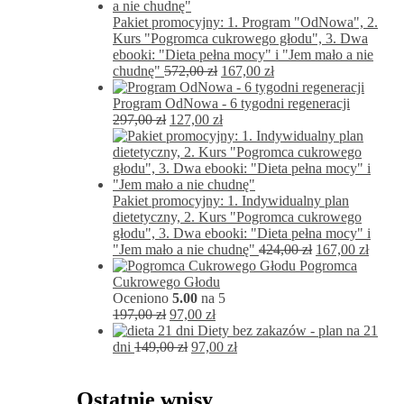
Pakiet promocyjny: 1. Program "OdNowa", 2.
Kurs "Pogromca cukrowego głodu", 3. Dwa
ebooki: "Dieta pełna mocy" i "Jem mało a nie
Pierwotna
Aktualna
chudnę"
572,00
zł
167,00
zł
cena
cena
wynosiła:
wynosi:
Program OdNowa - 6 tygodni regeneracji
Pierwotna
572,00 zł.
Aktualna
167,00 zł.
297,00
zł
127,00
zł
cena
cena
wynosiła:
wynosi:
297,00 zł.
127,00 zł.
Pakiet promocyjny: 1. Indywidualny plan
dietetyczny, 2. Kurs "Pogromca cukrowego
głodu", 3. Dwa ebooki: "Dieta pełna mocy" i
Pierwotna
Aktua
"Jem mało a nie chudnę"
424,00
zł
167,00
zł
cena
cena
Pogromca
wynosiła:
wynos
Cukrowego Głodu
424,00 zł.
167,00
Oceniono
5.00
na 5
Pierwotna
Aktualna
197,00
zł
97,00
zł
cena
cena
Diety bez zakazów - plan na 21
wynosiła:
Pierwotna
wynosi:
Aktualna
dni
149,00
zł
97,00
zł
197,00 zł.
cena
97,00 zł.
cena
wynosiła:
wynosi:
149,00 zł.
97,00 zł.
Ostatnie wpisy