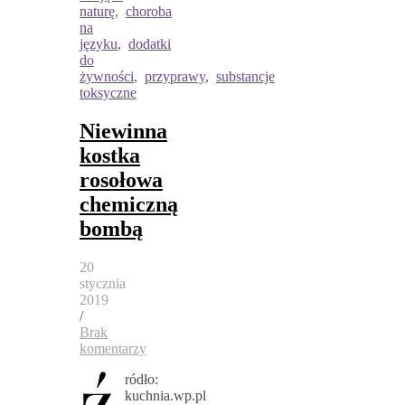
naturę
,
choroba
na
języku
,
dodatki
do
żywności
,
przyprawy
,
substancje
toksyczne
Niewinna
kostka
rosołowa
chemiczną
bombą
20
stycznia
2019
/
Brak
komentarzy
ź
ródło:
kuchnia.wp.pl