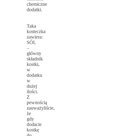
chemiczne
dodatki.
Taka
kosteczka
zawiera:
SÓL
–
główny
składnik
kostki,
w
dodatku
w
dużej
ilości.
Z
pewnością
zauważyliście,
że
gdy
dodacie
kostkę
do