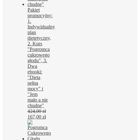
Pakiet
promocyjny:
1.
Indywidualny
plan
dietetyczny,
2. Kurs
"Pogromca
cukrowego
głodu", 3.
Dwa
ebooki:
"Dieta
pełna
mocy" i
"Jem
mało a nie
chudnę"
424,00
zł
Pierwotna
Aktualna
167,00
zł
cena
cena
wynosiła:
wynosi:
424,00 zł.
167,00 zł.