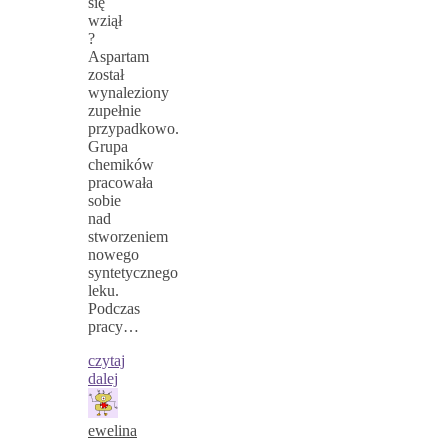
się
wziął
?
Aspartam
został
wynaleziony
zupełnie
przypadkowo.
Grupa
chemików
pracowała
sobie
nad
stworzeniem
nowego
syntetycznego
leku.
Podczas
pracy…
czytaj
dalej
ewelina