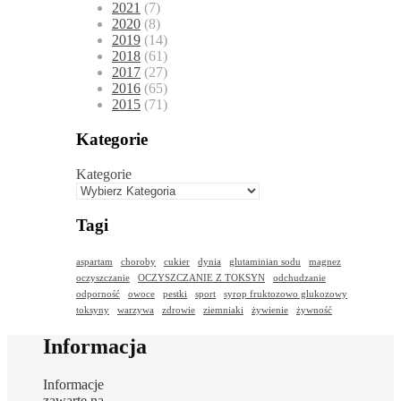
2021
(7)
2020
(8)
2019
(14)
2018
(61)
2017
(27)
2016
(65)
2015
(71)
Kategorie
Kategorie
Tagi
aspartam
choroby
cukier
dynia
glutaminian sodu
magnez
oczyszczanie
OCZYSZCZANIE Z TOKSYN
odchudzanie
odporność
owoce
pestki
sport
syrop fruktozowo glukozowy
toksyny
warzywa
zdrowie
ziemniaki
żywienie
żywność
Informacja
Informacje
zawarte na