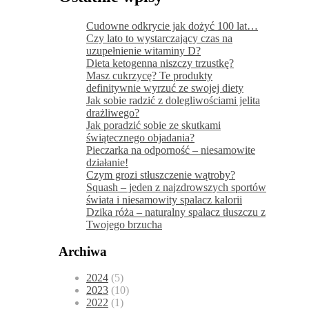
Cudowne odkrycie jak dożyć 100 lat…
Czy lato to wystarczający czas na
uzupełnienie witaminy D?
Dieta ketogenna niszczy trzustkę?
Masz cukrzycę? Te produkty
definitywnie wyrzuć ze swojej diety
Jak sobie radzić z dolegliwościami jelita
drażliwego?
Jak poradzić sobie ze skutkami
świątecznego objadania?
Pieczarka na odporność – niesamowite
działanie!
Czym grozi stłuszczenie wątroby?
Squash – jeden z najzdrowszych sportów
świata i niesamowity spalacz kalorii
Dzika róża – naturalny spalacz tłuszczu z
Twojego brzucha
Archiwa
2024
(5)
2023
(10)
2022
(1)