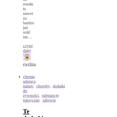
rosołu
to
nawet
za
bardzo
już
solić
nie…
czytaj
dalej
ewelina
chemia
udająca
naturę
,
choroby
,
dodatki
do
żywności
,
substancje
toksyczne
,
zdrowie
Te