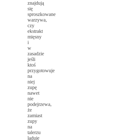
znajdują
się
sproszkowane
warzywa,
czy
ekstrakt
mięsny
i
w
zasadzie
jeśli
ktoś
przygotowuje
na
niej
zupę
nawet
nie
podejrzewa,
że
zamiast
zupy
na
talerzu
ląduje