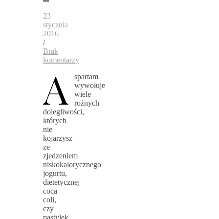
23
stycznia
2016
/
Brak
komentarzy
A
spartam
wywołuje
wiele
rożnych
dolegliwości,
których
nie
kojarzysz
ze
zjedzeniem
niskokalorycznego
jogurtu,
dietetycznej
coca
coli,
czy
pastylek