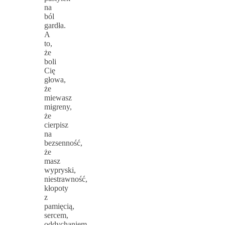
na
ból
gardła.
A
to,
że
boli
Cię
głowa,
że
miewasz
migreny,
że
cierpisz
na
bezsenność,
że
masz
wypryski,
niestrawność,
kłopoty
z
pamięcią,
sercem,
oddychaniem