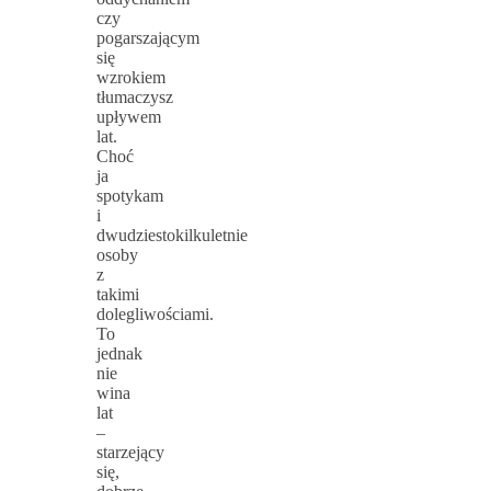
czy
pogarszającym
się
wzrokiem
tłumaczysz
upływem
lat.
Choć
ja
spotykam
i
dwudziestokilkuletnie
osoby
z
takimi
dolegliwościami.
To
jednak
nie
wina
lat
–
starzejący
się,