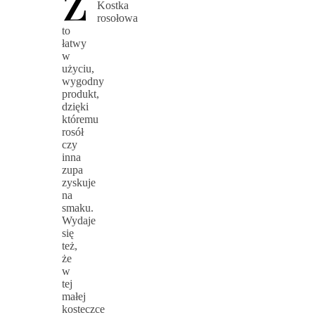
Kostka
rosołowa
to
łatwy
w
użyciu,
wygodny
produkt,
dzięki
któremu
rosół
czy
inna
zupa
zyskuje
na
smaku.
Wydaje
się
też,
że
w
tej
małej
kosteczce