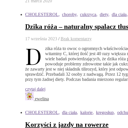
21 marca 2020
CHOLESTEROL
,
choroby
,
cukrzyca
,
diety
,
dla ciała
Dzika róża – naturalny spalacz tł
17 września 2023
/
Brak komentarzy
D
zika róża to owoc o ogromnych właściwościac
witaminy C, której ilość jest 40 razy większa
wiele badań potwierdzających, że dzika róża 
powoduje problemy zdrowotne takie jak cukrz
że zawarty jest w niej składnik tilirozyd, który jest odp
sprawdzić. Przebadali 32 osoby z nadwagą. Przez 12 tygo
przy tym żadnej diety. Podczas badania mierzono regula
czytaj dalej
ewelina
CHOLESTEROL
,
dla ciała
,
kalorie
,
kręgosłup
,
odchu
Korzyści z jazdy na rowerze