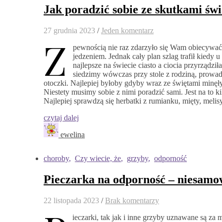
Jak poradzić sobie ze skutkami św
27 grudnia 2023
/
Jeden komentarz
Z
pewnością nie raz zdarzyło się Wam obiecywać 
jedzeniem. Jednak cały plan szlag trafił kiedy
najlepsze na świecie ciasto a ciocia przyrządził
siedzimy wówczas przy stole z rodziną, prowa
otoczki. Najlepiej byłoby gdyby wraz ze świętami minęł
Niestety musimy sobie z nimi poradzić sami. Jest na to 
Najlepiej sprawdzą się herbatki z rumianku, mięty, meli
czytaj dalej
ewelina
choroby
,
Czy wiecie, że
,
grzyby
,
odporność
Pieczarka na odporność – niesamow
22 listopada 2023
/
Brak komentarzy
ieczarki, tak jak i inne grzyby uznawane są z