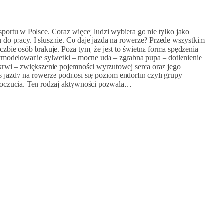
sportu w Polsce. Coraz więcej ludzi wybiera go nie tylko jako
u do pracy. I słusznie. Co daje jazda na rowerze? Przede wszystkim
iczbie osób brakuje. Poza tym, że jest to świetna forma spędzenia
ymodelowanie sylwetki – mocne uda – zgrabna pupa – dotlenienie
krwi – zwiększenie pojemności wyrzutowej serca oraz jego
jazdy na rowerze podnosi się poziom endorfin czyli grupy
czucia. Ten rodzaj aktywności pozwala…