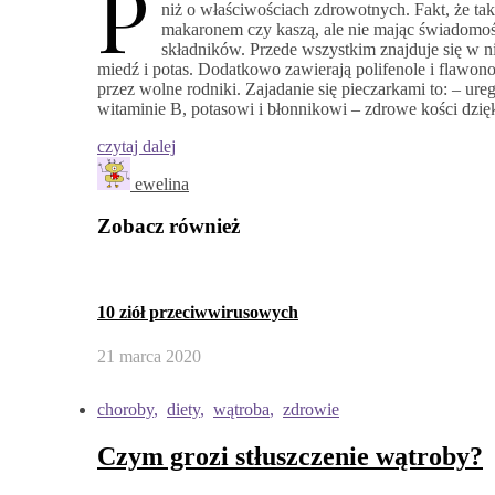
P
niż o właściwościach zdrowotnych. Fakt, że tak
makaronem czy kaszą, ale nie mając świadomoś
składników. Przede wszystkim znajduje się w ni
miedź i potas. Dodatkowo zawierają polifenole i flawo
przez wolne rodniki. Zajadanie się pieczarkami to: – ur
witaminie B, potasowi i błonnikowi – zdrowe kości dzi
czytaj dalej
ewelina
Zobacz również
10 ziół przeciwwirusowych
21 marca 2020
choroby
,
diety
,
wątroba
,
zdrowie
Czym grozi stłuszczenie wątroby?