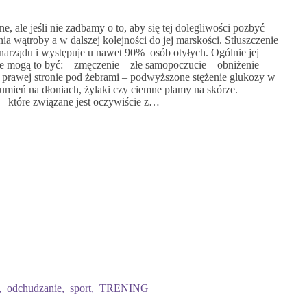
ne, ale jeśli nie zadbamy o to, aby się tej dolegliwości pozbyć
 wątroby a w dalszej kolejności do jej marskości. Stłuszczenie
 narządu i występuje u nawet 90% osób otyłych. Ogólnie jej
e mogą to być: – zmęczenie – złe samopoczucie – obniżenie
o prawej stronie pod żebrami – podwyższone stężenie glukozy w
rumień na dłoniach, żylaki czy ciemne plamy na skórze.
– które związane jest oczywiście z…
,
odchudzanie
,
sport
,
TRENING