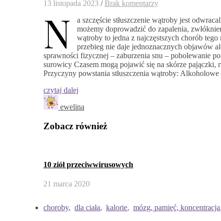
13 listopada 2023
/
Brak komentarzy
N
a szczęście stłuszczenie wątroby jest odwracal
możemy doprowadzić do zapalenia, zwłóknienia
wątroby to jedna z najczęstszych chorób tego
przebieg nie daje jednoznacznych objawów al
sprawności fizycznej – zaburzenia snu – pobolewanie p
surowicy Czasem mogą pojawić się na skórze pajączki, 
Przyczyny powstania stłuszczenia wątroby: Alkoholowe 
czytaj dalej
ewelina
Zobacz również
10 ziół przeciwwirusowych
21 marca 2020
choroby
,
dla ciała
,
kalorie
,
mózg, pamięć, koncentracja