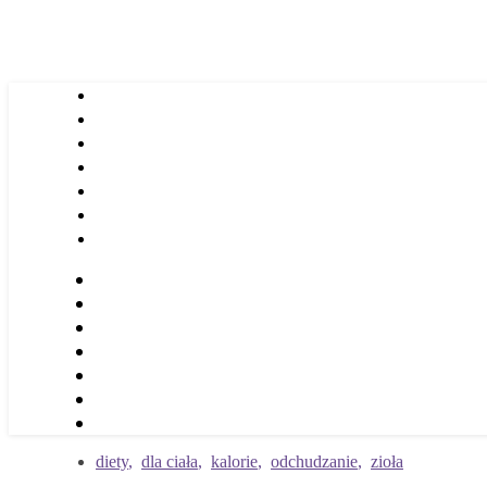
diety
,
dla ciała
,
kalorie
,
odchudzanie
,
zioła