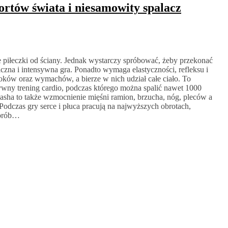
ortów świata i niesamowity spalacz
ie piłeczki od ściany. Jednak wystarczy spróbować, żeby przekonać
iczna i intensywna gra. Ponadto wymaga elastyczności, refleksu i
oków oraz wymachów, a bierze w nich udział całe ciało. To
nsywny trening cardio, podczas którego można spalić nawet 1000
asha to także wzmocnienie mięśni ramion, brzucha, nóg, pleców a
Podczas gry serce i płuca pracują na najwyższych obrotach,
horób…