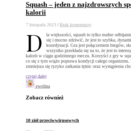
Squash – jeden z najzdrowszych sp
kalorii
7 listopada 2023
/
Brak komentarzy
D
la większości, squash to tylko nudne odbijan
się i mocno zdziwić, że jest to szybka, dynam
koordynacji. Gra jest połączeniem biegów, sk
wszystko przekłada się na to, że jest to inte
kalorii w ciągu godzinnego meczu. Korzyści z gry w squ
co się z tym wiąże poprawa kondycji całego organizmu. 
zmniejsza się ryzyko zatkania tętnic oraz wystąpienia c
czytaj dalej
ewelina
Zobacz również
10 ziół przeciwwirusowych