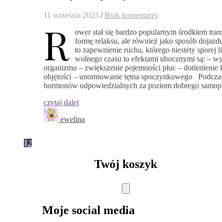
11 września 2023
/
Brak komentarzy
R
ower stał się bardzo popularnym środkiem tran
formę relaksu, ale również jako sposób dojazd
to zapewnienie ruchu, którego niestety sporej l
wolnego czasu to efektami ubocznymi są: – w
organizmu – zwiększenie pojemności płuc – dotlenienie 
objętości – unormowanie tętna spoczynkowego Podczas 
hormonów odpowiedzialnych za poziom dobrego samopo
czytaj dalej
ewelina
1
2
Twój koszyk
Moje social media