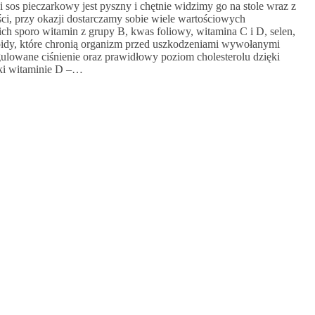
i sos pieczarkowy jest pyszny i chętnie widzimy go na stole wraz z
ci, przy okazji dostarczamy sobie wiele wartościowych
ch sporo witamin z grupy B, kwas foliowy, witamina C i D, selen,
noidy, które chronią organizm przed uszkodzeniami wywołanymi
egulowane ciśnienie oraz prawidłowy poziom cholesterolu dzięki
ęki witaminie D –…