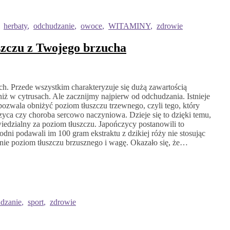
,
herbaty
,
odchudzanie
,
owoce
,
WITAMINY
,
zdrowie
uszczu z Twojego brzucha
h. Przede wszystkim charakteryzuje się dużą zawartością
 niż w cytrusach. Ale zacznijmy najpierw od odchudzania. Istnieje
pozwala obniżyć poziom tłuszczu trzewnego, czyli tego, który
yca czy choroba sercowo naczyniowa. Dzieje się to dzięki temu,
owiedzialny za poziom tłuszczu. Japończycy postanowili to
dni podawali im 100 gram ekstraktu z dzikiej róży nie stosując
rnie poziom tłuszczu brzusznego i wagę. Okazało się, że…
dzanie
,
sport
,
zdrowie