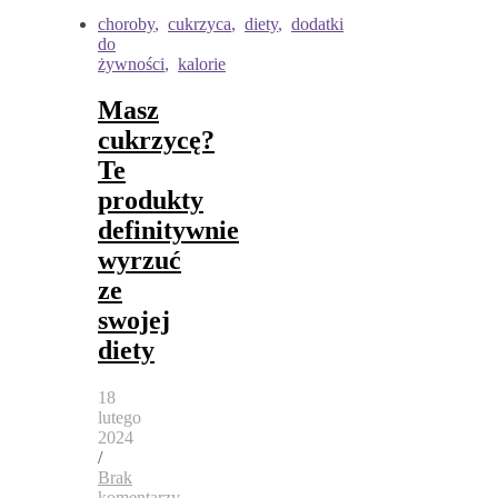
choroby
,
cukrzyca
,
diety
,
dodatki
do
żywności
,
kalorie
Masz
cukrzycę?
Te
produkty
definitywnie
wyrzuć
ze
swojej
diety
18
lutego
2024
/
Brak
komentarzy