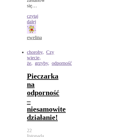
zastanów
się…
czytaj
dalej
ewelina
choroby
,
Czy
wiecie,
że
,
grzyby
,
odporność
Pieczarka
na
odporność
–
niesamowite
działanie!
22
listopada