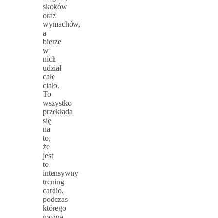
skoków
oraz
wymachów,
a
bierze
w
nich
udział
całe
ciało.
To
wszystko
przekłada
się
na
to,
że
jest
to
intensywny
trening
cardio,
podczas
którego
można