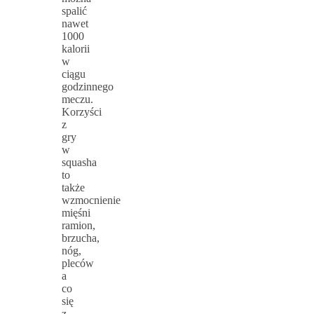
spalić
nawet
1000
kalorii
w
ciągu
godzinnego
meczu.
Korzyści
z
gry
w
squasha
to
także
wzmocnienie
mięśni
ramion,
brzucha,
nóg,
pleców
a
co
się
z