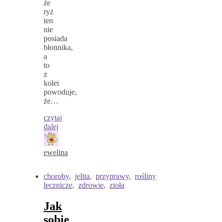
że
ryż
ten
nie
posiada
błonnika,
a
to
z
kolei
powoduje,
że…
czytaj
dalej
ewelina
choroby
,
jelita
,
przyprawy
,
rośliny
lecznicze
,
zdrowie
,
zioła
Jak
sobie