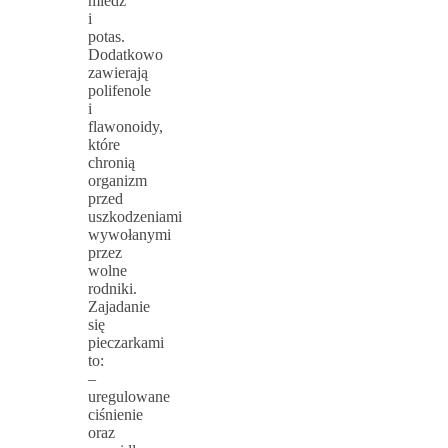
miedź
i
potas.
Dodatkowo
zawierają
polifenole
i
flawonoidy,
które
chronią
organizm
przed
uszkodzeniami
wywołanymi
przez
wolne
rodniki.
Zajadanie
się
pieczarkami
to:
–
uregulowane
ciśnienie
oraz