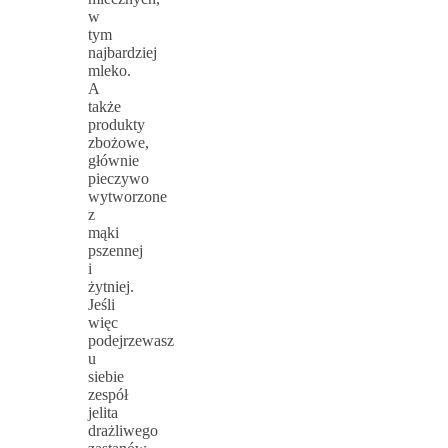
w
tym
najbardziej
mleko.
A
także
produkty
zbożowe,
głównie
pieczywo
wytworzone
z
mąki
pszennej
i
żytniej.
Jeśli
więc
podejrzewasz
u
siebie
zespół
jelita
drażliwego