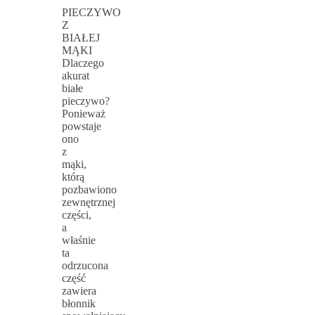
PIECZYWO
Z
BIAŁEJ
MĄKI
Dlaczego
akurat
białe
pieczywo?
Ponieważ
powstaje
ono
z
mąki,
którą
pozbawiono
zewnętrznej
części,
a
właśnie
ta
odrzucona
część
zawiera
błonnik