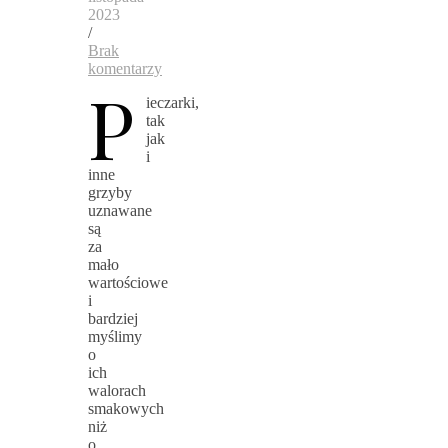
2023
/
Brak
komentarzy
P
ieczarki,
tak
jak
i
inne
grzyby
uznawane
są
za
mało
wartościowe
i
bardziej
myślimy
o
ich
walorach
smakowych
niż
o