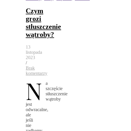
Czym
grozi
stłuszczenie
wątroby?
13
listopada
2023
/
Brak
komentarzy
N
a
szczęście
stłuszczenie
wątroby
jest
odwracalne,
ale
jeśli
nie
zadbamy