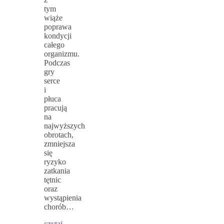
tym
wiąże
poprawa
kondycji
całego
organizmu.
Podczas
gry
serce
i
płuca
pracują
na
najwyższych
obrotach,
zmniejsza
się
ryzyko
zatkania
tętnic
oraz
wystąpienia
chorób…
czytaj