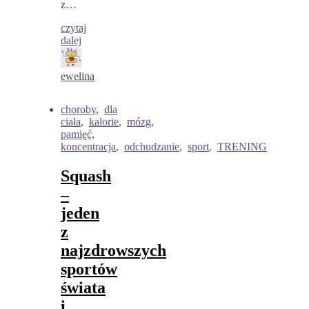
z…
czytaj
dalej
ewelina
choroby
,
dla
ciała
,
kalorie
,
mózg,
pamięć,
koncentracja
,
odchudzanie
,
sport
,
TRENING
Squash
–
jeden
z
najzdrowszych
sportów
świata
i