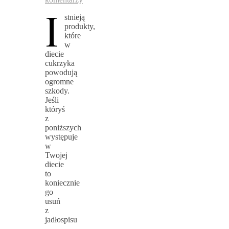
I
stnieją
produkty,
które
w
diecie
cukrzyka
powodują
ogromne
szkody.
Jeśli
któryś
z
poniższych
występuje
w
Twojej
diecie
to
koniecznie
go
usuń
z
jadłospisu