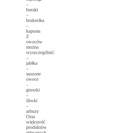
–
buraki
–
brukselka
–
kapusta
Z
owoców
można
wyszczególnić:
–
jabłka
–
suszone
owoce
–
gruszki
–
śliwki
–
arbuzy
Oraz
większość
produktów
mlecznych,