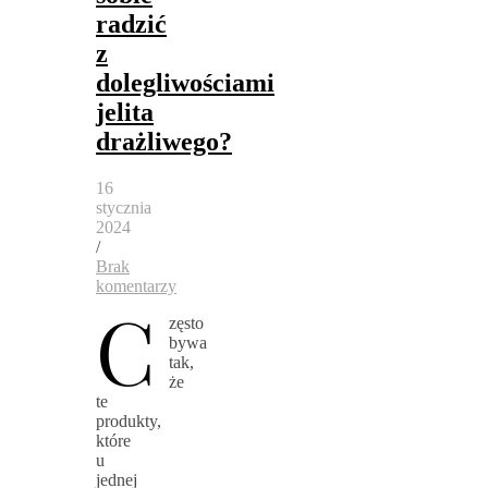
radzić
z
dolegliwościami
jelita
drażliwego?
16
stycznia
2024
/
Brak
komentarzy
C
zęsto
bywa
tak,
że
te
produkty,
które
u
jednej