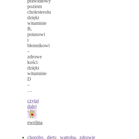
prawidłowy
poziom
cholesterolu
dzięki
witaminie
B,
potasowi
i
błonnikowi
–
zdrowe
kości
dzięki
witaminie
D
–
…
czytaj
dalej
ewelina
choroby
,
diety
,
wątroba
,
zdrowie