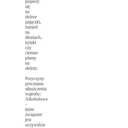
pojawić
się
na
skórze
pajączki,
rumień
na
dłoniach,
żylaki
czy
ciemne
plamy
na
skórze.
Przyczyny
powstania
stłuszczenia
wątroby:
Alkoholowe
–
które
związane
jest
oczywiście