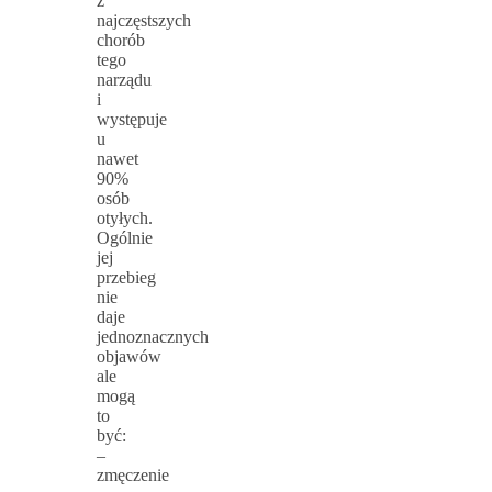
z
najczęstszych
chorób
tego
narządu
i
występuje
u
nawet
90%
osób
otyłych.
Ogólnie
jej
przebieg
nie
daje
jednoznacznych
objawów
ale
mogą
to
być:
–
zmęczenie