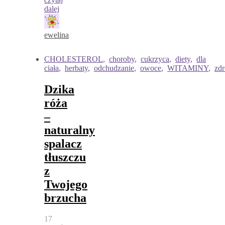
dalej
ewelina
CHOLESTEROL
,
choroby
,
cukrzyca
,
diety
,
dla
ciała
,
herbaty
,
odchudzanie
,
owoce
,
WITAMINY
,
zd
Dzika
róża
–
naturalny
spalacz
tłuszczu
z
Twojego
brzucha
17