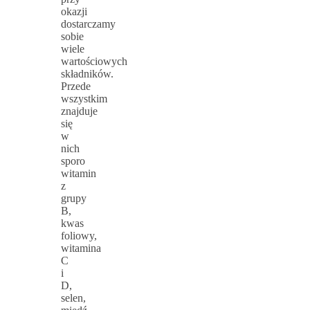
okazji
dostarczamy
sobie
wiele
wartościowych
składników.
Przede
wszystkim
znajduje
się
w
nich
sporo
witamin
z
grupy
B,
kwas
foliowy,
witamina
C
i
D,
selen,