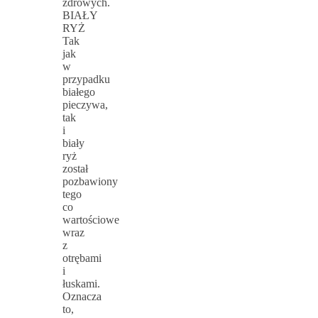
zdrowych.
BIAŁY
RYŻ
Tak
jak
w
przypadku
białego
pieczywa,
tak
i
biały
ryż
został
pozbawiony
tego
co
wartościowe
wraz
z
otrębami
i
łuskami.
Oznacza
to,