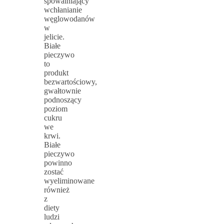
spowalniający
wchłanianie
węglowodanów
w
jelicie.
Białe
pieczywo
to
produkt
bezwartościowy,
gwałtownie
podnoszący
poziom
cukru
we
krwi.
Białe
pieczywo
powinno
zostać
wyeliminowane
również
z
diety
ludzi