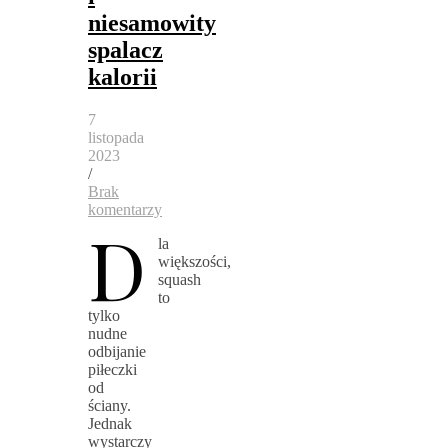
niesamowity
spalacz
kalorii
7
listopada
2023
/
Brak
komentarzy
D
la
większości,
squash
to
tylko
nudne
odbijanie
piłeczki
od
ściany.
Jednak
wystarczy