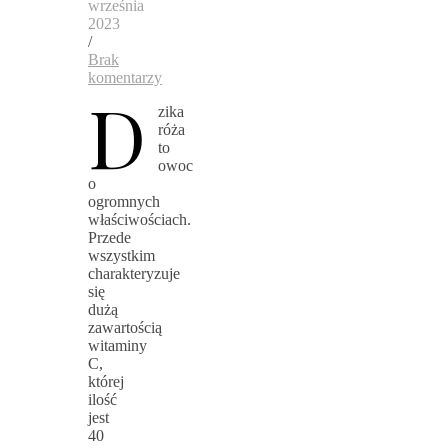
września
2023
/
Brak
komentarzy
D
zika
róża
to
owoc
o
ogromnych
właściwościach.
Przede
wszystkim
charakteryzuje
się
dużą
zawartością
witaminy
C,
której
ilość
jest
40