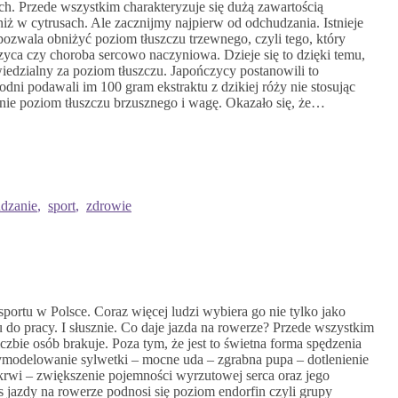
h. Przede wszystkim charakteryzuje się dużą zawartością
 niż w cytrusach. Ale zacznijmy najpierw od odchudzania. Istnieje
pozwala obniżyć poziom tłuszczu trzewnego, czyli tego, który
yca czy choroba sercowo naczyniowa. Dzieje się to dzięki temu,
owiedzialny za poziom tłuszczu. Japończycy postanowili to
dni podawali im 100 gram ekstraktu z dzikiej róży nie stosując
rnie poziom tłuszczu brzusznego i wagę. Okazało się, że…
dzanie
,
sport
,
zdrowie
sportu w Polsce. Coraz więcej ludzi wybiera go nie tylko jako
u do pracy. I słusznie. Co daje jazda na rowerze? Przede wszystkim
iczbie osób brakuje. Poza tym, że jest to świetna forma spędzenia
ymodelowanie sylwetki – mocne uda – zgrabna pupa – dotlenienie
krwi – zwiększenie pojemności wyrzutowej serca oraz jego
jazdy na rowerze podnosi się poziom endorfin czyli grupy