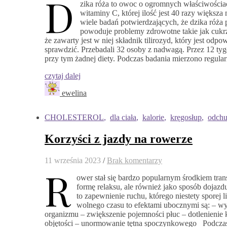
D
zika róża to owoc o ogromnych właściwościac
witaminy C, której ilość jest 40 razy większa
wiele badań potwierdzających, że dzika róża 
powoduje problemy zdrowotne takie jak cukrz
że zawarty jest w niej składnik tilirozyd, który jest odp
sprawdzić. Przebadali 32 osoby z nadwagą. Przez 12 tygo
przy tym żadnej diety. Podczas badania mierzono regula
czytaj dalej
ewelina
CHOLESTEROL
,
dla ciała
,
kalorie
,
kręgosłup
,
odchu
Korzyści z jazdy na rowerze
11 września 2023
/
Brak komentarzy
R
ower stał się bardzo popularnym środkiem tran
formę relaksu, ale również jako sposób dojazd
to zapewnienie ruchu, którego niestety sporej l
wolnego czasu to efektami ubocznymi są: – w
organizmu – zwiększenie pojemności płuc – dotlenienie 
objętości – unormowanie tętna spoczynkowego Podczas 