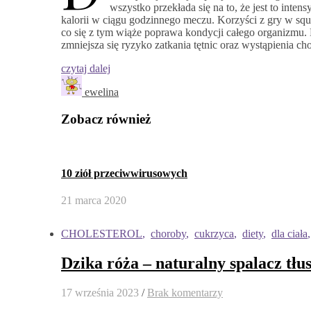
wszystko przekłada się na to, że jest to inte
kalorii w ciągu godzinnego meczu. Korzyści z gry w squ
co się z tym wiąże poprawa kondycji całego organizmu. 
zmniejsza się ryzyko zatkania tętnic oraz wystąpienia c
czytaj dalej
ewelina
Zobacz również
10 ziół przeciwwirusowych
21 marca 2020
CHOLESTEROL
,
choroby
,
cukrzyca
,
diety
,
dla ciała
Dzika róża – naturalny spalacz tł
17 września 2023
/
Brak komentarzy