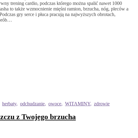
nsywny trening cardio, podczas którego można spalić nawet 1000
asha to także wzmocnienie mięśni ramion, brzucha, nóg, pleców a
Podczas gry serce i płuca pracują na najwyższych obrotach,
horób…
,
herbaty
,
odchudzanie
,
owoce
,
WITAMINY
,
zdrowie
uszczu z Twojego brzucha