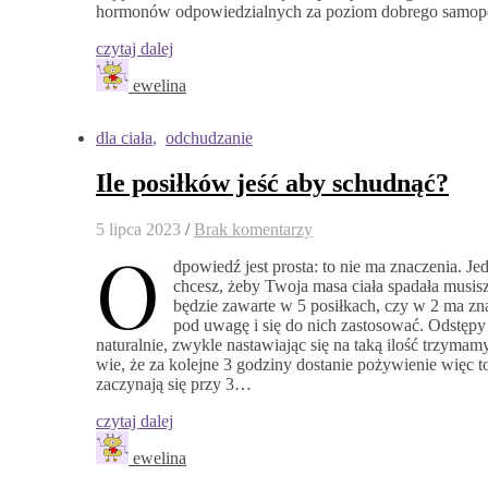
hormonów odpowiedzialnych za poziom dobrego samopo
czytaj dalej
ewelina
dla ciała
,
odchudzanie
Ile posiłków jeść aby schudnąć?
5 lipca 2023
/
Brak komentarzy
O
dpowiedź jest prosta: to nie ma znaczenia. J
chcesz, żeby Twoja masa ciała spadała musisz
będzie zawarte w 5 posiłkach, czy w 2 ma zna
pod uwagę i się do nich zastosować. Odstępy
naturalnie, zwykle nastawiając się na taką ilość trzymam
wie, że za kolejne 3 godziny dostanie pożywienie więc t
zaczynają się przy 3…
czytaj dalej
ewelina