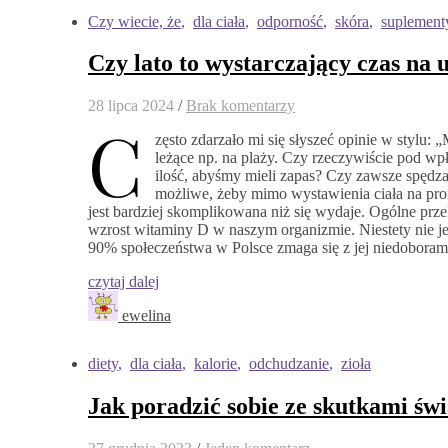
Czy wiecie, że
,
dla ciała
,
odporność
,
skóra
,
suplement
Czy lato to wystarczający czas na
28 lipca 2024
/
Brak komentarzy
C
zęsto zdarzało mi się słyszeć opinie w stylu
leżące np. na plaży. Czy rzeczywiście pod w
ilość, abyśmy mieli zapas? Czy zawsze spędza
możliwe, żeby mimo wystawienia ciała na pr
jest bardziej skomplikowana niż się wydaje. Ogólne prze
wzrost witaminy D w naszym organizmie. Niestety nie je
90% społeczeństwa w Polsce zmaga się z jej niedobora
czytaj dalej
ewelina
diety
,
dla ciała
,
kalorie
,
odchudzanie
,
zioła
Jak poradzić sobie ze skutkami św