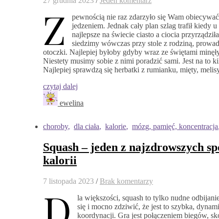
27 grudnia 2023
/
Jeden komentarz
Z
pewnością nie raz zdarzyło się Wam obiecywać 
jedzeniem. Jednak cały plan szlag trafił kiedy
najlepsze na świecie ciasto a ciocia przyrządził
siedzimy wówczas przy stole z rodziną, prowa
otoczki. Najlepiej byłoby gdyby wraz ze świętami minęł
Niestety musimy sobie z nimi poradzić sami. Jest na to 
Najlepiej sprawdzą się herbatki z rumianku, mięty, meli
czytaj dalej
ewelina
choroby
,
dla ciała
,
kalorie
,
mózg, pamięć, koncentracja
Squash – jeden z najzdrowszych sp
kalorii
7 listopada 2023
/
Brak komentarzy
D
la większości, squash to tylko nudne odbijan
się i mocno zdziwić, że jest to szybka, dynam
koordynacji. Gra jest połączeniem biegów, sk