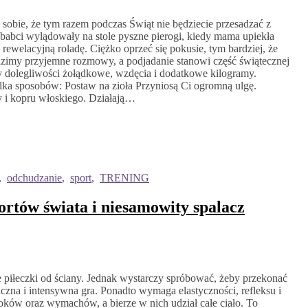
sobie, że tym razem podczas Świąt nie będziecie przesadzać z
 u babci wylądowały na stole pyszne pierogi, kiedy mama upiekła
a rewelacyjną roladę. Ciężko oprzeć się pokusie, tym bardziej, że
dzimy przyjemne rozmowy, a podjadanie stanowi część świątecznej
y dolegliwości żołądkowe, wzdęcia i dodatkowe kilogramy.
kilka sposobów: Postaw na zioła Przyniosą Ci ogromną ulgę.
sy i kopru włoskiego. Działają…
,
odchudzanie
,
sport
,
TRENING
ortów świata i niesamowity spalacz
ie piłeczki od ściany. Jednak wystarczy spróbować, żeby przekonać
iczna i intensywna gra. Ponadto wymaga elastyczności, refleksu i
oków oraz wymachów, a bierze w nich udział całe ciało. To