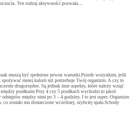
czucia. Ten rodzaj aktywności pozwala…
ednak muszą być spełnione pewne warunki.Przede wszystkim, jeśli
 spożywać mniej kalorii niż potrzebuje Twój organizm. A czy to
czenie drugorzędne. Są jednak inne aspekty, które należy wziąć
 między posiłkami Przy 4 czy 5 posiłkach wychodzi to jakoś
y odstępów między nimi po 3 – 4 godziny. I to jest super. Organizm
o, co zostało mu dostarczone wcześniej, szybciej spala.Schody