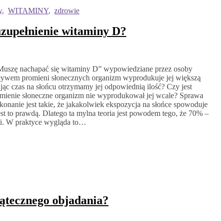
y
,
WITAMINY
,
zdrowie
 uzupełnienie witaminy D?
: „Muszę nachapać się witaminy D” wypowiedziane przez osoby
pływem promieni słonecznych organizm wyprodukuje jej większą
jąc czas na słońcu otrzymamy jej odpowiednią ilość? Czy jest
omienie słoneczne organizm nie wyprodukował jej wcale? Sprawa
konanie jest takie, że jakakolwiek ekspozycja na słońce spowoduje
st to prawdą. Dlatego ta mylna teoria jest powodem tego, że 70% –
mi. W praktyce wygląda to…
iątecznego objadania?