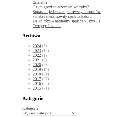
działanie!
Czym grozi stłuszczenie wątroby?
Squash – jeden z najzdrowszych sportów
świata i niesamowity spalacz kalorii
Dzika róża – naturalny spalacz tłuszczu z
Twojego brzucha
Archiwa
2024
(5)
2023
(10)
2022
(1)
2021
(7)
2020
(8)
2019
(14)
2018
(61)
2017
(27)
2016
(65)
2015
(71)
Kategorie
Kategorie