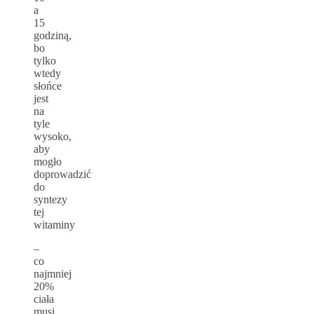
a
15
godziną,
bo
tylko
wtedy
słońce
jest
na
tyle
wysoko,
aby
mogło
doprowadzić
do
syntezy
tej
witaminy
–
co
najmniej
20%
ciała
musi