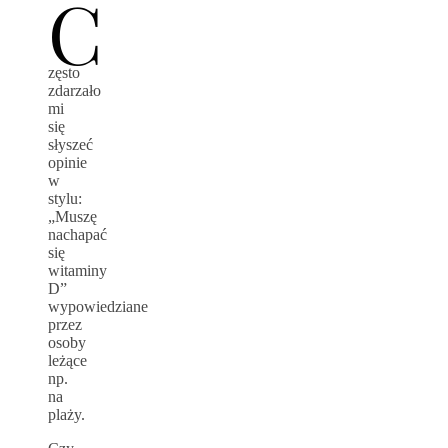
C
zęsto
zdarzało
mi
się
słyszeć
opinie
w
stylu:
„Muszę
nachapać
się
witaminy
D”
wypowiedziane
przez
osoby
leżące
np.
na
plaży.