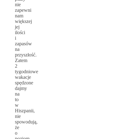
nie
zapewni
nam
większej
jej
ilości
i
zapasów
na
przyszłość.
Zatem
2
tygodniowe
wakacje
spędzone
dajmy
na
to
w
Hiszpanii,
nie
spowodują,
że
o
poziom