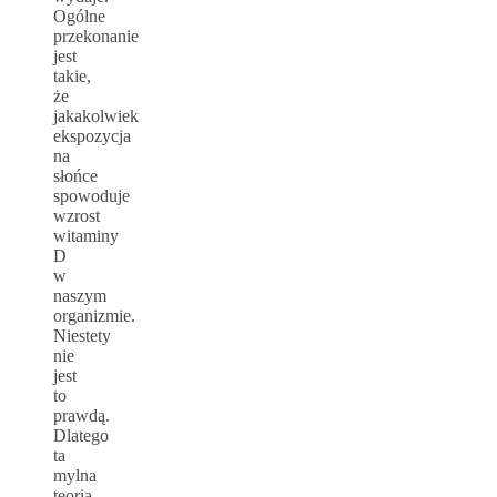
Ogólne
przekonanie
jest
takie,
że
jakakolwiek
ekspozycja
na
słońce
spowoduje
wzrost
witaminy
D
w
naszym
organizmie.
Niestety
nie
jest
to
prawdą.
Dlatego
ta
mylna
teoria