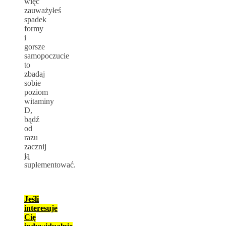
więc
zauważyłeś
spadek
formy
i
gorsze
samopoczucie
to
zbadaj
sobie
poziom
witaminy
D,
bądź
od
razu
zacznij
ją
suplementować.
Jeśli
interesuje
Cię