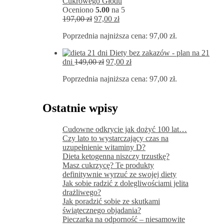
Cukrowego Głodu
Oceniono
5.00
na 5
Pierwotna
Aktualna
197,00
zł
97,00
zł
cena
cena
Poprzednia najniższa cena:
97,00
zł
.
wynosiła:
wynosi:
197,00 zł.
97,00 zł.
Diety bez zakazów - plan na 21
Pierwotna
Aktualna
dni
149,00
zł
97,00
zł
cena
cena
Poprzednia najniższa cena:
97,00
zł
.
wynosiła:
wynosi:
149,00 zł.
97,00 zł.
Ostatnie wpisy
Cudowne odkrycie jak dożyć 100 lat…
Czy lato to wystarczający czas na
uzupełnienie witaminy D?
Dieta ketogenna niszczy trzustkę?
Masz cukrzycę? Te produkty
definitywnie wyrzuć ze swojej diety
Jak sobie radzić z dolegliwościami jelita
drażliwego?
Jak poradzić sobie ze skutkami
świątecznego objadania?
Pieczarka na odporność – niesamowite