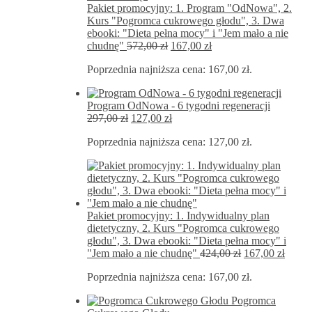
Pakiet promocyjny: 1. Program "OdNowa", 2.
Kurs "Pogromca cukrowego głodu", 3. Dwa
ebooki: "Dieta pełna mocy" i "Jem mało a nie
Pierwotna
Aktualna
chudnę"
572,00
zł
167,00
zł
cena
cena
Poprzednia najniższa cena:
167,00
zł
.
wynosiła:
wynosi:
572,00 zł.
167,00 zł.
Program OdNowa - 6 tygodni regeneracji
Pierwotna
Aktualna
297,00
zł
127,00
zł
cena
cena
Poprzednia najniższa cena:
127,00
zł
.
wynosiła:
wynosi:
297,00 zł.
127,00 zł.
Pakiet promocyjny: 1. Indywidualny plan
dietetyczny, 2. Kurs "Pogromca cukrowego
głodu", 3. Dwa ebooki: "Dieta pełna mocy" i
Pierwotna
Aktua
"Jem mało a nie chudnę"
424,00
zł
167,00
zł
cena
cena
Poprzednia najniższa cena:
167,00
zł
.
wynosiła:
wynos
424,00 zł.
167,00
Pogromca