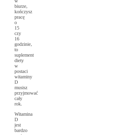
w
biurze,
kończysz
pracę
o
15
czy
16
godzinie,
to
suplement
diety
w
postaci
witaminy
D
musisz
przyjmować
cały
rok.
Witamina
D
jest
bardzo