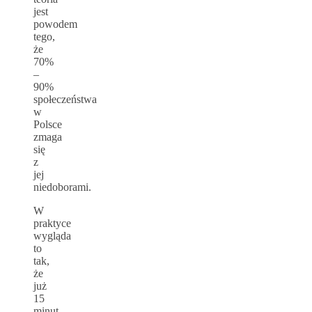
jest
powodem
tego,
że
70%
–
90%
społeczeństwa
w
Polsce
zmaga
się
z
jej
niedoborami.
W
praktyce
wygląda
to
tak,
że
już
15
minut