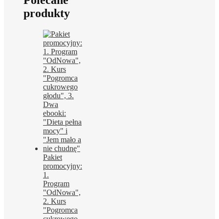
Polecane
produkty
Pakiet
promocyjny:
1.
Program
"OdNowa",
2. Kurs
"Pogromca
cukrowego