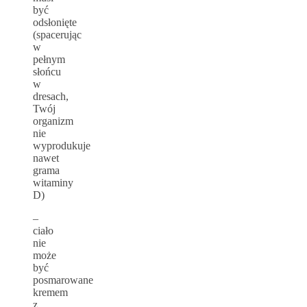
być
odsłonięte
(spacerując
w
pełnym
słońcu
w
dresach,
Twój
organizm
nie
wyprodukuje
nawet
grama
witaminy
D)
–
ciało
nie
może
być
posmarowane
kremem
z