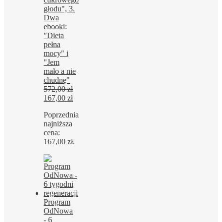
głodu", 3.
Dwa
ebooki:
"Dieta
pełna
mocy" i
"Jem
mało a nie
chudnę"
572,00
zł
Pierwotna
Aktualna
167,00
zł
cena
cena
Poprzednia
wynosiła:
wynosi:
najniższa
572,00 zł.
167,00 zł.
cena:
167,00
zł
.
Program
OdNowa
- 6