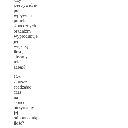
Czy
rzeczywiście
pod
wpływem
promieni
słonecznych
organizm
wyprodukuje
jej
większą
ilość,
abyśmy
mieli
zapas?
Czy
zawsze
spędzając
czas
na
słońcu
otrzymamy
jej
odpowiednią
ilość?