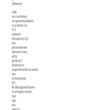
filtrem
Jak
wcześniej
wspomniałam
wystarczy
15
minut
ekspozycji
na
promienie
słoneczne,
aby
pokryć
dobowe
zapotrzebowanie
na
witaminę
D.
Kilkugodzinne
wylegiwanie
się
np.
na
plaży