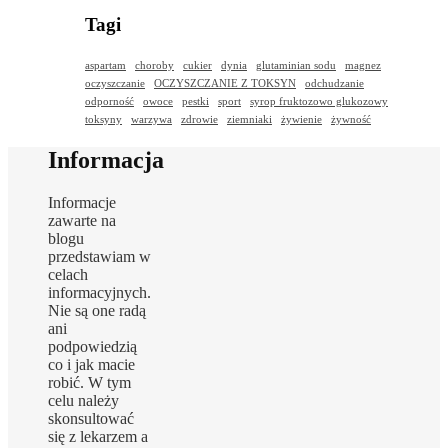
Tagi
aspartam
choroby
cukier
dynia
glutaminian sodu
magnez
oczyszczanie
OCZYSZCZANIE Z TOKSYN
odchudzanie
odporność
owoce
pestki
sport
syrop fruktozowo glukozowy
toksyny
warzywa
zdrowie
ziemniaki
żywienie
żywność
Informacja
Informacje
zawarte na
blogu
przedstawiam w
celach
informacyjnych.
Nie są one radą
ani
podpowiedzią
co i jak macie
robić. W tym
celu należy
skonsultować
się z lekarzem a