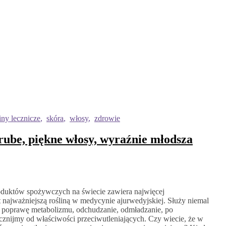
iny lecznicze
,
skóra
,
włosy
,
zdrowie
rube, piękne włosy, wyraźnie młodsza
roduktów spożywczych na świecie zawiera najwięcej
st najważniejszą rośliną w medycynie ajurwedyjskiej. Służy niemal
 poprawę metabolizmu, odchudzanie, odmładzanie, po
znijmy od właściwości przeciwutleniających. Czy wiecie, że w