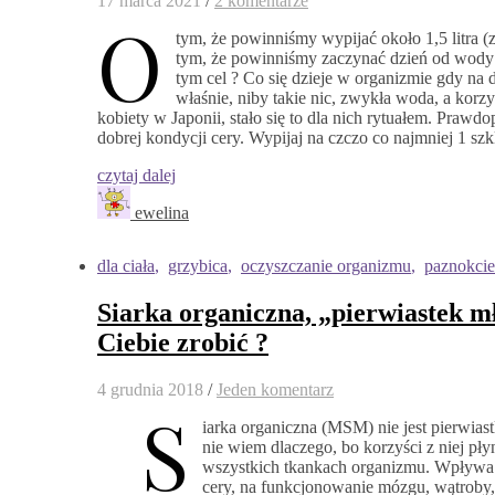
17 marca 2021
/
2 komentarze
O
tym, że powinniśmy wypijać około 1,5 litra (
tym, że powinniśmy zaczynać dzień od wody t
tym cel ? Co się dzieje w organizmie gdy na 
właśnie, niby takie nic, zwykła woda, a kor
kobiety w Japonii, stało się to dla nich rytuałem. Prawdo
dobrej kondycji cery. Wypijaj na czczo co najmniej 1 
czytaj dalej
ewelina
dla ciała
,
grzybica
,
oczyszczanie organizmu
,
paznokcie
Siarka organiczna, „pierwiastek mło
Ciebie zrobić ?
4 grudnia 2018
/
Jeden komentarz
S
iarka organiczna (MSM) nie jest pierwias
nie wiem dlaczego, bo korzyści z niej pły
wszystkich tkankach organizmu. Wpływa 
cery, na funkcjonowanie mózgu, wątroby