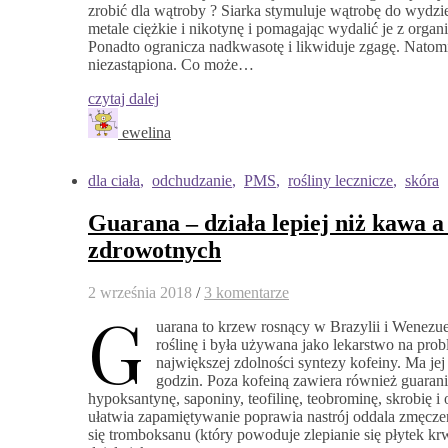
zrobić dla wątroby ? Siarka stymuluje wątrobę do wydz
metale ciężkie i nikotynę i pomagając wydalić je z org
Ponadto ogranicza nadkwasotę i likwiduje zgagę. Natom
niezastąpiona. Co może…
czytaj dalej
ewelina
dla ciała
,
odchudzanie
,
PMS
,
rośliny lecznicze
,
skóra
Guarana – działa lepiej niż kawa 
zdrowotnych
2 września 2018
/
3 komentarze
G
uarana to krzew rosnący w Brazylii i Wenezuel
roślinę i była używana jako lekarstwo na probl
największej zdolności syntezy kofeiny. Ma jej
godzin. Poza kofeiną zawiera również guaraninę
hypoksantynę, saponiny, teofilinę, teobrominę, skrobię i
ułatwia zapamiętywanie poprawia nastrój oddala zmęcze
się tromboksanu (który powoduje zlepianie się płytek 