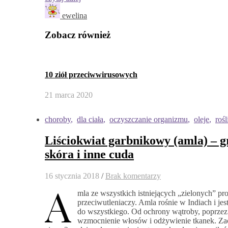
ewelina
Zobacz również
10 ziół przeciwwirusowych
21 marca 2020
choroby
,
dla ciała
,
oczyszczanie organizmu
,
oleje
,
rośl
Liściokwiat garbnikowy (amla) – g
skóra i inne cuda
16 stycznia 2018
/
Brak komentarzy
A
mla ze wszystkich istniejących „zielonych” p
przeciwutleniaczy. Amla rośnie w Indiach i je
do wszystkiego. Od ochrony wątroby, poprzez
wzmocnienie włosów i odżywienie tkanek. Zac