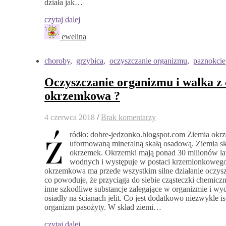
działa jak…
czytaj dalej
ewelina
choroby
,
grzybica
,
oczyszczanie organizmu
,
paznokcie
Oczyszczanie organizmu i walka z 
okrzemkowa ?
4 czerwca 2018
/
Brak komentarzy
ź
ródło: dobre-jedzonko.blogspot.com Ziemia okr
uformowaną mineralną skałą osadową. Ziemia s
okrzemek. Okrzemki mają ponad 30 milionów lat.
wodnych i występuje w postaci krzemionkoweg
okrzemkowa ma przede wszystkim silne działanie oczysz
co powoduje, że przyciąga do siebie cząsteczki chemiczn
inne szkodliwe substancje zalegające w organizmie i wyd
osiadły na ścianach jelit. Co jest dodatkowo niezwykle
organizm pasożyty. W skład ziemi…
czytaj dalej