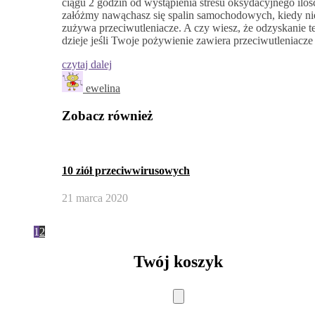
ciągu 2 godzin od wystąpienia stresu oksydacyjnego ilo
załóżmy nawąchasz się spalin samochodowych, kiedy nie
zużywa przeciwutleniacze. A czy wiesz, że odzyskanie teg
dzieje jeśli Twoje pożywienie zawiera przeciwutleniacze
czytaj dalej
ewelina
Zobacz również
10 ziół przeciwwirusowych
21 marca 2020
1
2
Twój koszyk