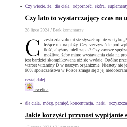
Czy wiecie, że
,
dla ciała
,
odporność
,
skóra
,
suplement
Czy lato to wystarczający czas na
28 lipca 2024
/
Brak komentarzy
C
zęsto zdarzało mi się słyszeć opinie w stylu
leżące np. na plaży. Czy rzeczywiście pod w
ilość, abyśmy mieli zapas? Czy zawsze spędza
możliwe, żeby mimo wystawienia ciała na pr
jest bardziej skomplikowana niż się wydaje. Ogólne prze
wzrost witaminy D w naszym organizmie. Niestety nie je
90% społeczeństwa w Polsce zmaga się z jej niedobora
czytaj dalej
ewelina
dla ciała
,
mózg, pamięć, koncentracja
,
nerki
,
oczyszcza
Jakie korzyści przynosi wypijanie 