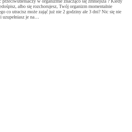
ść przeciwutleniaczy w organizmie znacząco się zmniejsza ? Kiedy
dośpisz, albo się rozchorujesz, Twój organizm momentalnie
o co utracisz może zająć już nie 2 godziny ale 3 dni? Nic się nie
 i uzupełniasz je na…