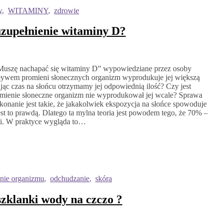
y
,
WITAMINY
,
zdrowie
 uzupełnienie witaminy D?
: „Muszę nachapać się witaminy D” wypowiedziane przez osoby
pływem promieni słonecznych organizm wyprodukuje jej większą
jąc czas na słońcu otrzymamy jej odpowiednią ilość? Czy jest
omienie słoneczne organizm nie wyprodukował jej wcale? Sprawa
konanie jest takie, że jakakolwiek ekspozycja na słońce spowoduje
st to prawdą. Dlatego ta mylna teoria jest powodem tego, że 70% –
mi. W praktyce wygląda to…
nie organizmu
,
odchudzanie
,
skóra
szklanki wody na czczo ?