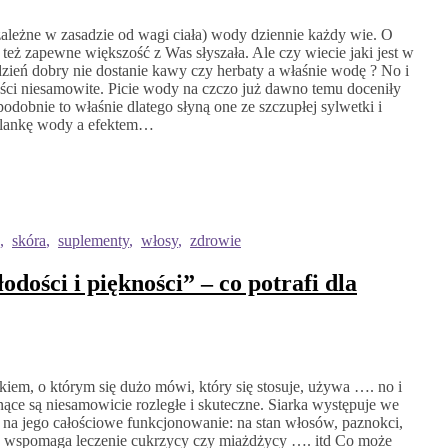
zależne w zasadzie od wagi ciała) wody dziennie każdy wie. O
eż zapewne większość z Was słyszała. Ale czy wiecie jaki jest w
dzień dobry nie dostanie kawy czy herbaty a właśnie wodę ? No i
zyści niesamowite. Picie wody na czczo już dawno temu doceniły
podobnie to właśnie dlatego słyną one ze szczupłej sylwetki i
szklankę wody a efektem…
,
skóra
,
suplementy
,
włosy
,
zdrowie
dości i piękności” – co potrafi dla
tkiem, o którym się dużo mówi, który się stosuje, używa …. no i
nące są niesamowicie rozległe i skuteczne. Siarka występuje we
na jego całościowe funkcjonowanie: na stan włosów, paznokci,
, wspomaga leczenie cukrzycy czy miażdżycy …. itd Co może