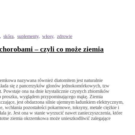
,
skóra
,
suplementy
,
włosy
,
zdrowie
chorobami – czyli co może ziemia
zemkowa nazywana również diatomitem jest naturalnie
kłada się z pancerzyków glonów jednokomórkowych, tzw
 Powstaje ona na dnie krystalicznie czystych zbiorników
o proszku, wyglądem przypominającego mąkę. Ziemia
czające, jest obdarzona silnie ujemnym ładunkiem elektrycznym,
e, wchłania pozostałości pokarmowe, toksyny, metale ciężkie i
ala je. Jest ona w stanie wyrzucić nawet zanieczyszczenia, które
 istotne ziemia okrzemkowa może unieszkodliwić zalegające