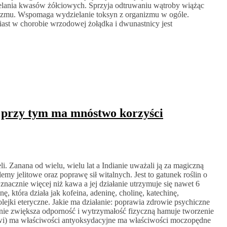
ielania kwasów żółciowych. Sprzyja odtruwaniu wątroby wiążąc
anizmu. Wspomaga wydzielanie toksyn z organizmu w ogóle.
iast w chorobie wrzodowej żołądka i dwunastnicy jest
a przy tym ma mnóstwo korzyści
i. Zanana od wielu, wielu lat a Indianie uważali ją za magiczną
emy jelitowe oraz poprawę sił witalnych. Jest to gatunek roślin o
 znacznie więcej niż kawa a jej działanie utrzymuje się nawet 6
, która działa jak kofeina, adeninę, cholinę, katechinę,
 olejki eteryczne. Jakie ma działanie: poprawia zdrowie psychiczne
nie zwiększa odporność i wytrzymałość fizyczną hamuje tworzenie
krwi) ma właściwości antyoksydacyjne ma właściwości moczopędne