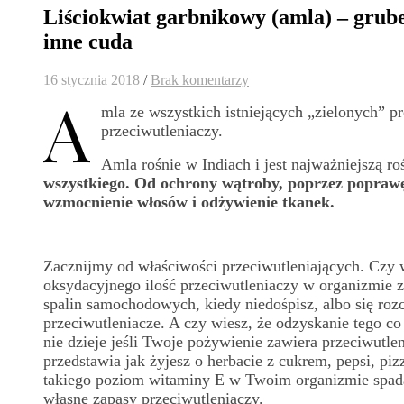
Liściokwiat garbnikowy (amla) – grube
inne cuda
16 stycznia 2018
/
Brak komentarzy
A
mla ze wszystkich istniejących „zielonych” 
przeciwutleniaczy.
Amla rośnie w Indiach i jest najważniejszą r
wszystkiego. Od ochrony wątroby, poprzez popraw
wzmocnienie włosów i odżywienie tkanek.
Zacznijmy od właściwości przeciwutleniających. Czy w
oksydacyjnego ilość przeciwutleniaczy w organizmie 
spalin samochodowych, kiedy niedośpisz, albo się ro
przeciwutleniacze. A czy wiesz, że odzyskanie tego co 
nie dzieje jeśli Twoje pożywienie zawiera przeciwutlen
przedstawia jak żyjesz o herbacie z cukrem, pepsi, p
takiego poziom witaminy E w Twoim organizmie spad
własne zapasy przeciwutleniaczy.