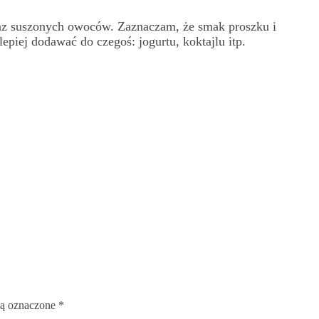
raz suszonych owoców. Zaznaczam, że smak proszku i
epiej dodawać do czegoś: jogurtu, koktajlu itp.
ą oznaczone
*