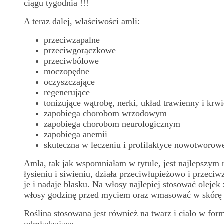
ciągu tygodnia !!!
A teraz dalej, właściwości amli:
przeciwzapalne
przeciwgorączkowe
przeciwbólowe
moczopędne
oczyszczające
regenerujące
tonizujące wątrobę, nerki, układ trawienny i krw
zapobiega chorobom wrzodowym
zapobiega chorobom neurologicznym
zapobiega anemii
skuteczna w leczeniu i profilaktyce nowotworow
Amla, tak jak wspomniałam w tytule, jest najlepszym
łysieniu i siwieniu, działa przeciwłupieżowo i przeci
je i nadaje blasku. Na włosy najlepiej stosować olejek
włosy godzinę przed myciem oraz wmasować w skórę
Roślina stosowana jest również na twarz i ciało w for
odmładzająco.