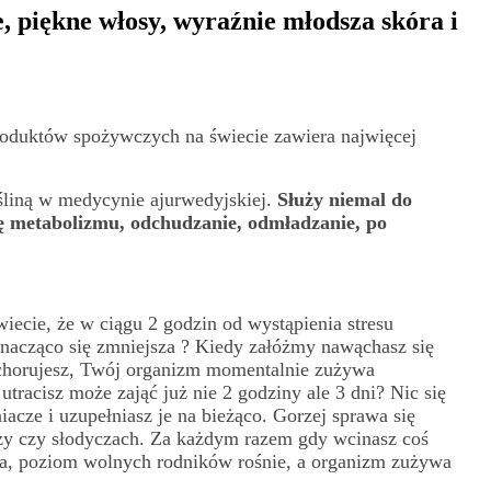
, piękne włosy, wyraźnie młodsza skóra i
produktów spożywczych na świecie zawiera najwięcej
ośliną w medycynie ajurwedyjskiej.
Służy niemal do
ę metabolizmu, odchudzanie, odmładzanie, po
iecie, że w ciągu 2 godzin od wystąpienia stresu
znacząco się zmniejsza ? Kiedy załóżmy nawąchasz się
zchorujesz, Twój organizm momentalnie zużywa
utracisz może zająć już nie 2 godziny ale 3 dni? Nic się
iacze i uzupełniasz je na bieżąco. Gorzej sprawa się
izzy czy słodyczach. Za każdym razem gdy wcinasz coś
a, poziom wolnych rodników rośnie, a organizm zużywa