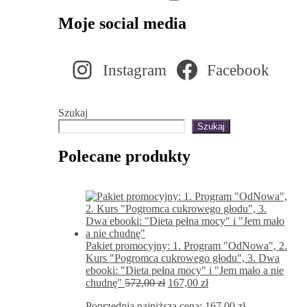
Moje social media
Instagram
Facebook
Szukaj
Szukaj
Polecane produkty
Pakiet promocyjny: 1. Program "OdNowa", 2.
Kurs "Pogromca cukrowego głodu", 3. Dwa
ebooki: "Dieta pełna mocy" i "Jem mało a nie
Pierwotna
Aktualna
chudnę"
572,00
zł
167,00
zł
cena
cena
Poprzednia najniższa cena:
167,00
zł
.
wynosiła:
wynosi: