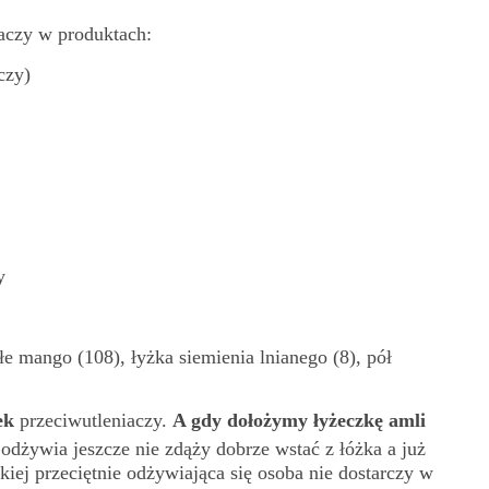
iaczy w produktach:
czy)
y
łe mango (108), łyżka siemienia lnianego (8), pół
ek
przeciwutleniaczy.
A gdy dołożymy łyżeczkę amli
ę odżywia jeszcze nie zdąży dobrze wstać z łóżka a już
kiej przeciętnie odżywiająca się osoba nie dostarczy w