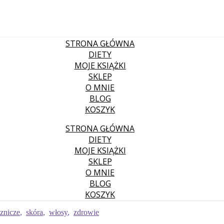
STRONA GŁÓWNA
DIETY
MOJE KSIĄŻKI
SKLEP
O MNIE
BLOG
KOSZYK
STRONA GŁÓWNA
DIETY
MOJE KSIĄŻKI
SKLEP
O MNIE
BLOG
KOSZYK
cznicze
,
skóra
,
włosy
,
zdrowie