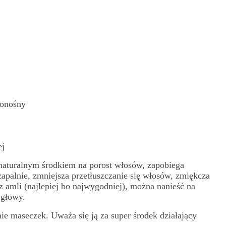
ionośny
ej
 naturalnym środkiem na porost włosów, zapobiega
wzapalnie, zmniejsza przetłuszczanie się włosów, zmiękcza
 z amli (najlepiej bo najwygodniej), można nanieść na
 głowy.
mie maseczek. Uważa się ją za super środek działający