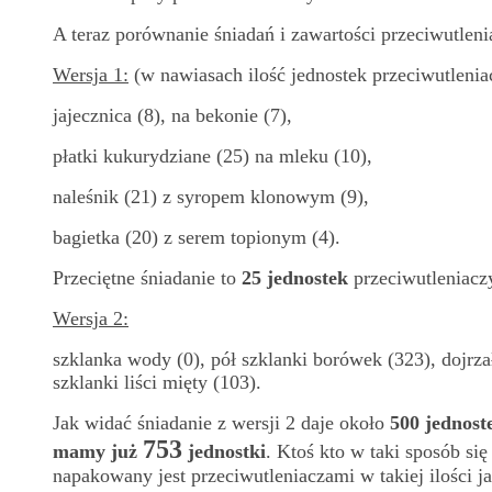
A teraz porównanie śniadań i zawartości przeciwutlen
Wersja 1:
(w nawiasach ilość jednostek przeciwutlenia
jajecznica (8), na bekonie (7),
płatki kukurydziane (25) na mleku (10),
naleśnik (21) z syropem klonowym (9),
bagietka (20) z serem topionym (4).
Przeciętne śniadanie to
25
jednostek
przeciwutleniacz
Wersja 2:
szklanka wody (0), pół szklanki borówek (323), dojrza
szklanki liści mięty (103).
Jak widać śniadanie z wersji 2 daje około
500 jednost
753
mamy już
jednostki
. Ktoś kto w taki sposób si
napakowany jest przeciwutleniaczami w takiej ilości ja