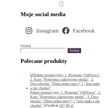
Moje social media
Instagram
Facebook
Szukaj
Szukaj
Polecane produkty
Pakiet promocyjny: 1. Program "OdNowa", 2.
Kurs "Pogromca cukrowego głodu", 3. Dwa
ebooki: "Dieta pełna mocy" i "Jem mało a nie
Pierwotna
Aktualna
chudnę"
572,00
zł
167,00
zł