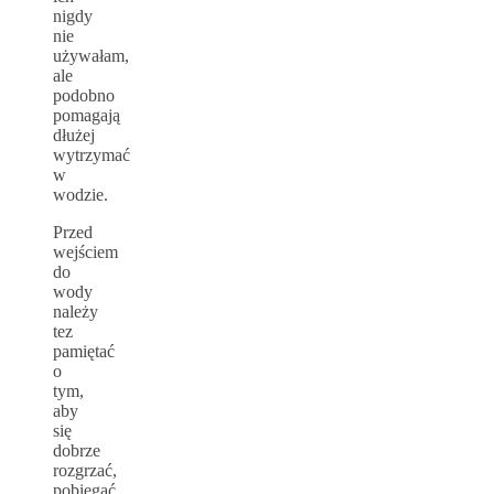
nigdy
nie
używałam,
ale
podobno
pomagają
dłużej
wytrzymać
w
wodzie.
Przed
wejściem
do
wody
należy
tez
pamiętać
o
tym,
aby
się
dobrze
rozgrzać,
pobiegać,