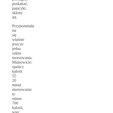
poskakać,
pajacyki,
skłony
itd.
Przypomniała
mi
się
właśnie
jeszcze
jedna
zaleta
morsowania.
Mianowicie:
spalacz
kalorii
🙂
20
minut
morsowania
to
minus
700
kalorii,
więc