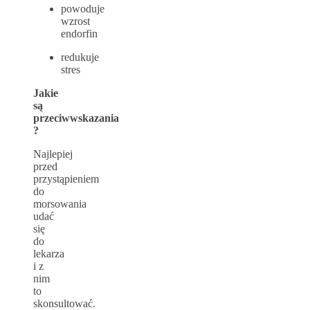
powoduje
wzrost
endorfin
redukuje
stres
Jakie
są
przeciwwskazania
?
Najlepiej
przed
przystąpieniem
do
morsowania
udać
się
do
lekarza
i z
nim
to
skonsultować.