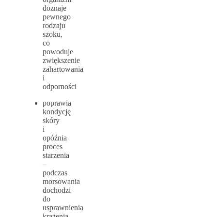
doznaje
pewnego
rodzaju
szoku,
co
powoduje
zwiększenie
zahartowania
i
odporności
poprawia
kondycję
skóry
i
opóźnia
proces
starzenia
–
podczas
morsowania
dochodzi
do
usprawnienia
krążenia