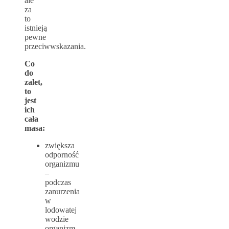
ale
za
to
istnieją
pewne
przeciwwskazania.
Co
do
zalet,
to
jest
ich
cała
masa:
zwiększa
odporność
organizmu
–
podczas
zanurzenia
w
lodowatej
wodzie
organizm