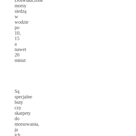
Doświadczone
morsy
siedzą
w
wodzie
po
10,
15
a
nawet
20
minut
Są
specjalne
buty
czy
skarpety
do
morsowania,
ja
ich