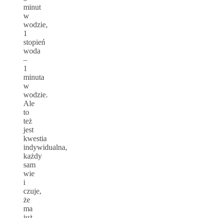
minut
w
wodzie,
1
stopień
woda
–
1
minuta
w
wodzie.
Ale
to
też
jest
kwestia
indywidualna,
każdy
sam
wie
i
czuje,
że
ma
już