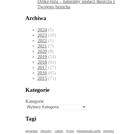
Dzika róża – naturalny spalacz tłuszczu z
Twojego brzucha
Archiwa
2024
(5)
2023
(10)
2022
(1)
2021
(7)
2020
(8)
2019
(14)
2018
(61)
2017
(27)
2016
(65)
2015
(71)
Kategorie
Kategorie
Tagi
aspartam
choroby
cukier
dynia
glutaminian sodu
magnez