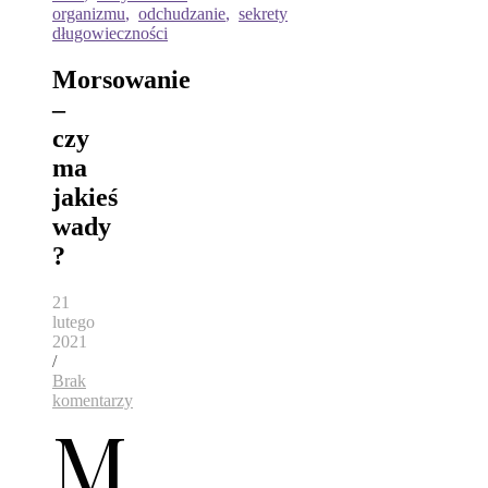
organizmu
,
odchudzanie
,
sekrety
długowieczności
Morsowanie
–
czy
ma
jakieś
wady
?
21
lutego
2021
/
Brak
komentarzy
M