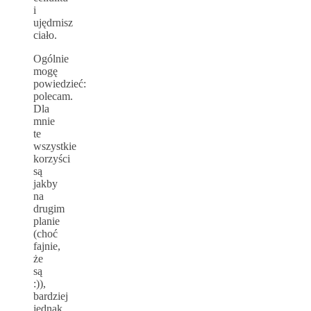
i
ujędrnisz
ciało.
Ogólnie
mogę
powiedzieć:
polecam.
Dla
mnie
te
wszystkie
korzyści
są
jakby
na
drugim
planie
(choć
fajnie,
że
są
:)),
bardziej
jednak