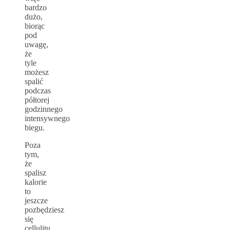
bardzo
dużo,
biorąc
pod
uwagę,
że
tyle
możesz
spalić
podczas
półtorej
godzinnego
intensywnego
biegu.
Poza
tym,
że
spalisz
kalorie
to
jeszcze
pozbędziesz
się
cellulitu