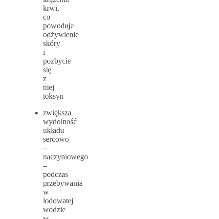
krwi,
co
powoduje
odżywienie
skóry
i
pozbycie
się
z
niej
toksyn
zwiększa
wydolność
układu
sercowo
–
naczyniowego
–
podczas
przebywania
w
lodowatej
wodzie
w