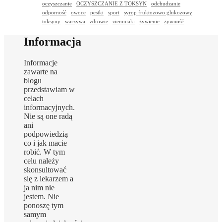
oczyszczanie
OCZYSZCZANIE Z TOKSYN
odchudzanie
odporność
owoce
pestki
sport
syrop fruktozowo glukozowy
toksyny
warzywa
zdrowie
ziemniaki
żywienie
żywność
Informacja
Informacje
zawarte na
blogu
przedstawiam w
celach
informacyjnych.
Nie są one radą
ani
podpowiedzią
co i jak macie
robić. W tym
celu należy
skonsultować
się z lekarzem a
ja nim nie
jestem. Nie
ponoszę tym
samym