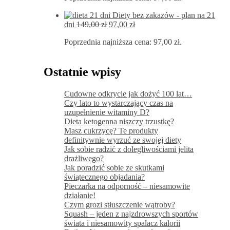
197,00 zł.
97,00 zł.
Diety bez zakazów - plan na 21
Pierwotna
Aktualna
dni
149,00
zł
97,00
zł
cena
cena
Poprzednia najniższa cena:
97,00
zł
.
wynosiła:
wynosi:
149,00 zł.
97,00 zł.
Ostatnie wpisy
Cudowne odkrycie jak dożyć 100 lat…
Czy lato to wystarczający czas na
uzupełnienie witaminy D?
Dieta ketogenna niszczy trzustkę?
Masz cukrzycę? Te produkty
definitywnie wyrzuć ze swojej diety
Jak sobie radzić z dolegliwościami jelita
drażliwego?
Jak poradzić sobie ze skutkami
świątecznego objadania?
Pieczarka na odporność – niesamowite
działanie!
Czym grozi stłuszczenie wątroby?
Squash – jeden z najzdrowszych sportów
świata i niesamowity spalacz kalorii