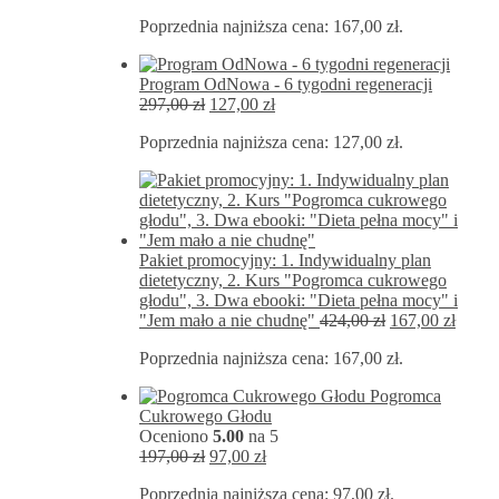
cena
cena
Poprzednia najniższa cena:
167,00
zł
.
wynosiła:
wynosi:
572,00 zł.
167,00 zł.
Program OdNowa - 6 tygodni regeneracji
Pierwotna
Aktualna
297,00
zł
127,00
zł
cena
cena
Poprzednia najniższa cena:
127,00
zł
.
wynosiła:
wynosi:
297,00 zł.
127,00 zł.
Pakiet promocyjny: 1. Indywidualny plan
dietetyczny, 2. Kurs "Pogromca cukrowego
głodu", 3. Dwa ebooki: "Dieta pełna mocy" i
Pierwotna
Aktua
"Jem mało a nie chudnę"
424,00
zł
167,00
zł
cena
cena
Poprzednia najniższa cena:
167,00
zł
.
wynosiła:
wynos
424,00 zł.
167,00
Pogromca
Cukrowego Głodu
Oceniono
5.00
na 5
Pierwotna
Aktualna
197,00
zł
97,00
zł
cena
cena
Poprzednia najniższa cena:
97,00
zł
.
wynosiła:
wynosi: