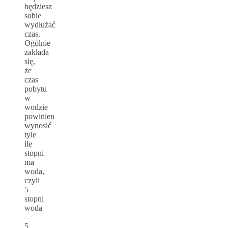
będziesz
sobie
wydłużać
czas.
Ogólnie
zakłada
się,
że
czas
pobytu
w
wodzie
powinien
wynosić
tyle
ile
stopni
ma
woda,
czyli
5
stopni
woda
–
5