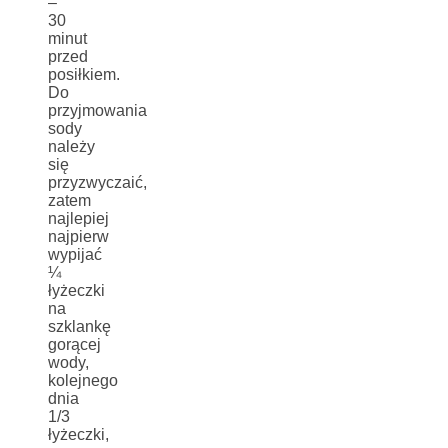
–
30
minut
przed
posiłkiem.
Do
przyjmowania
sody
należy
się
przyzwyczaić,
zatem
najlepiej
najpierw
wypijać
¼
łyżeczki
na
szklankę
gorącej
wody,
kolejnego
dnia
1/3
łyżeczki,