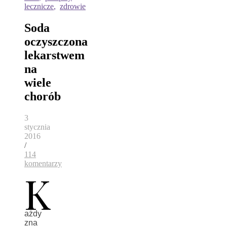
lecznicze
,
zdrowie
Soda
oczyszczona
lekarstwem
na
wiele
chorób
3
stycznia
2016
/
114
komentarzy
K
ażdy
zna