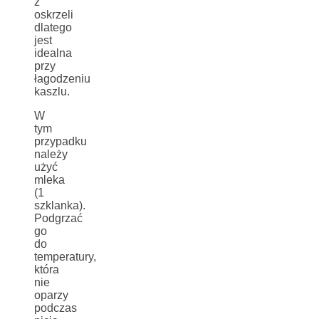
z
oskrzeli
dlatego
jest
idealna
przy
łagodzeniu
kaszlu.
W
tym
przypadku
należy
użyć
mleka
(1
szklanka).
Podgrzać
go
do
temperatury,
która
nie
oparzy
podczas