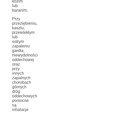
kozim
lub
baranim.
Przy
przeziębieniu,
kaszlu,
przewlekłym
lub
ostrym
zapaleniu
gardła,
niewydolności
oddechowej
oraz
przy
innych
zapalnych
chorobach
górnych
dróg
oddechowych
pomocne
są
inhalacje