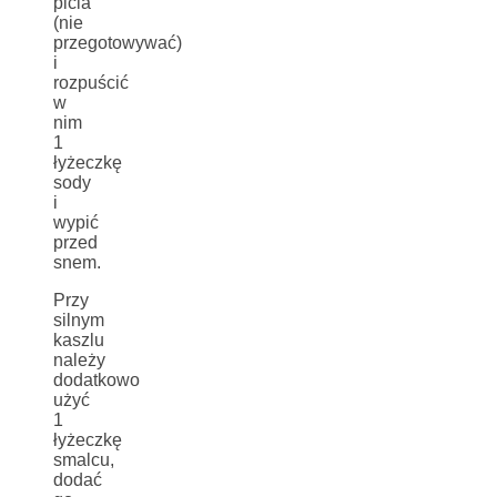
picia
(nie
przegotowywać)
i
rozpuścić
w
nim
1
łyżeczkę
sody
i
wypić
przed
snem.
Przy
silnym
kaszlu
należy
dodatkowo
użyć
1
łyżeczkę
smalcu,
dodać