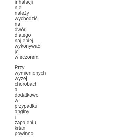
inhalacji
nie
należy
wychodzić
na
dwór,
dlatego
najlepiej
wykonywać
je
wieczorem.
Przy
wymienionych
wyżej
chorobach
a
dodatkowo
w
przypadku
anginy
i
zapaleniu
krtani
powinno