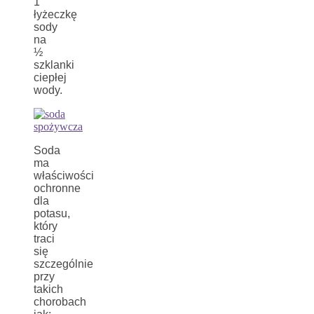
1
łyżeczkę
sody
na
½
szklanki
ciepłej
wody.
Soda
ma
właściwości
ochronne
dla
potasu,
który
traci
się
szczególnie
przy
takich
chorobach