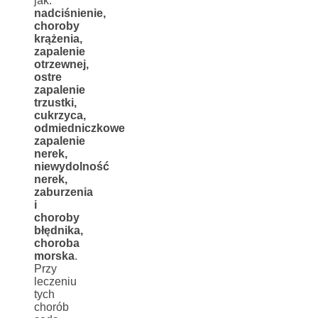
jak:
nadciśnienie,
choroby
krążenia,
zapalenie
otrzewnej,
ostre
zapalenie
trzustki,
cukrzyca,
odmiedniczkowe
zapalenie
nerek,
niewydolność
nerek,
zaburzenia
i
choroby
błędnika,
choroba
morska
.
Przy
leczeniu
tych
chorób