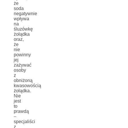
że
soda
negatywnie
wpływa
na
śluzówkę
żołądka
oraz,
że
nie
powinny
jej
zażywać
osoby
z
obniżoną
kwasowością
żołądka.
Nie
jest
to
prawdą
–
specjaliści
z