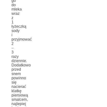
go
do
mleka
wraz
z
1
łyżeczką
sody
i
przyjmować
2
–
3
razy
dziennie.
Dodatkowo
przed
snem
powinno
się
nacierać
klatkę
piersiową
smalcem,
najlepiej