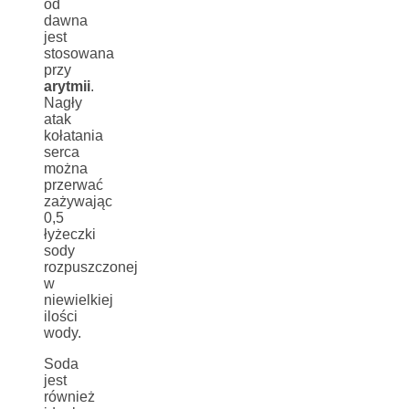
od
dawna
jest
stosowana
przy
arytmii
.
Nagły
atak
kołatania
serca
można
przerwać
zażywając
0,5
łyżeczki
sody
rozpuszczonej
w
niewielkiej
ilości
wody.
Soda
jest
również