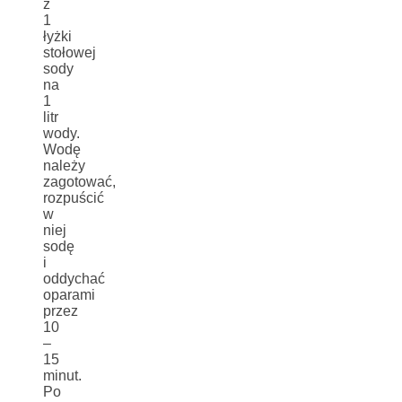
z
1
łyżki
stołowej
sody
na
1
litr
wody.
Wodę
należy
zagotować,
rozpuścić
w
niej
sodę
i
oddychać
oparami
przez
10
–
15
minut.
Po