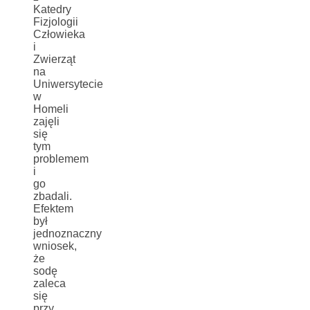
Katedry
Fizjologii
Człowieka
i
Zwierząt
na
Uniwersytecie
w
Homeli
zajęli
się
tym
problemem
i
go
zbadali.
Efektem
był
jednoznaczny
wniosek,
że
sodę
zaleca
się
przy