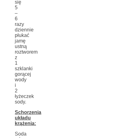
się
5
–
6
razy
dziennie
płukać
jamę
ustną
roztworem
z
1
szklanki
gorącej
wody
i
2
łyżeczek
sody.
Schorzenia
układu
krążenia:
Soda