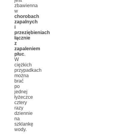
jest
zbawienna
w
chorobach
zapalnych
i
przeziębieniach
łącznie
z
zapaleniem
płuc
.
W
ciężkich
przypadkach
można
brać
po
jednej
łyżeczce
cztery
razy
dziennie
na
szklankę
wody.