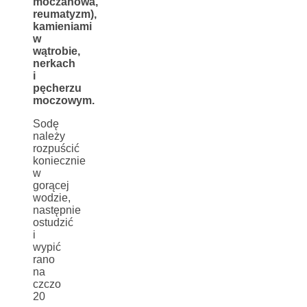
moczanowa,
reumatyzm),
kamieniami
w
wątrobie,
nerkach
i
pęcherzu
moczowym.
Sodę
należy
rozpuścić
koniecznie
w
gorącej
wodzie,
następnie
ostudzić
i
wypić
rano
na
czczo
20