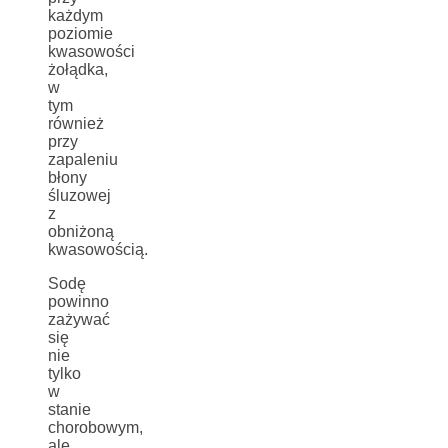
każdym
poziomie
kwasowości
żołądka,
w
tym
również
przy
zapaleniu
błony
śluzowej
z
obniżoną
kwasowością.
Sodę
powinno
zażywać
się
nie
tylko
w
stanie
chorobowym,
ale