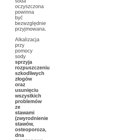
soda
oczyszczona
powinna
być
bezwzględnie
przyjmowana.
Alkalizacja
przy
pomocy
sody
sprzyja
rozpuszczeniu
szkodliwych
złogów
oraz
usunięciu
wszystkich
problemów
ze
stawami
(zwyrodnienie
stawów,
osteoporoza,
dna