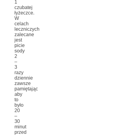
1
czubatej
łyżeczce.
W
celach
leczniczych
zalecane
jest
picie
sody
2
–
3
razy
dziennie
zawsze
pamiętając
aby
to
było
20
–
30
minut
przed