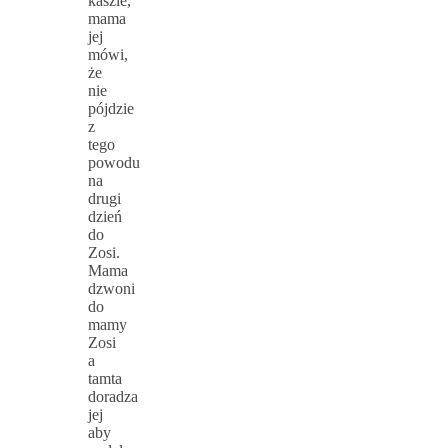
kaszle,
mama
jej
mówi,
że
nie
pójdzie
z
tego
powodu
na
drugi
dzień
do
Zosi.
Mama
dzwoni
do
mamy
Zosi
a
tamta
doradza
jej
aby