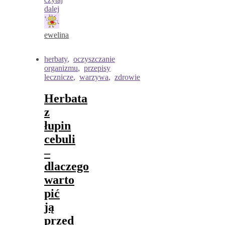
dalej
ewelina
herbaty
,
oczyszczanie
organizmu
,
przepisy
lecznicze
,
warzywa
,
zdrowie
Herbata
z
łupin
cebuli
–
dlaczego
warto
pić
ją
przed