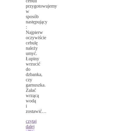
cebuli
przygotowujemy
w
sposób
następujący
:
Najpierw
oczywiście
cebulę
należy
umyć.
Łupiny
wrzucić
do
dzbanka,
czy
garnuszka.
Zalać
wrzącą
wodą
i
zostawić…
czytaj
dalej