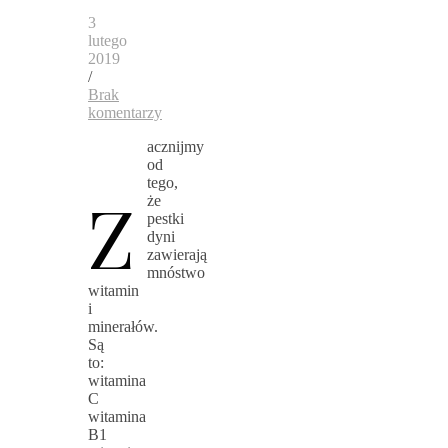
3
lutego
2019
/
Brak
komentarzy
acznijmy
od
tego,
Z
że
pestki
dyni
zawierają
mnóstwo
witamin
i
minerałów.
Są
to:
witamina
C
witamina
B1