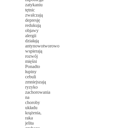
zatykaniu
tętnic
zwalczają
depresję
redukują
objawy
alergii
działają
antynowotworowo
wspierają
rozwój
mięśni
Ponadto
łupiny
cebuli
zmniejszają
ryzyko
zachorowania
na
choroby
układu
krążenia,
raka
jelita