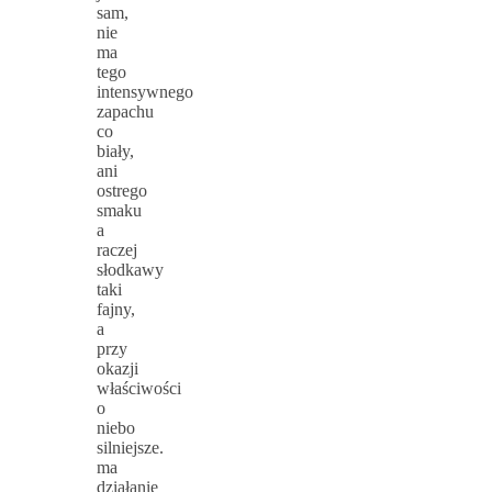
sam,
nie
ma
tego
intensywnego
zapachu
co
biały,
ani
ostrego
smaku
a
raczej
słodkawy
taki
fajny,
a
przy
okazji
właściwości
o
niebo
silniejsze.
ma
działanie