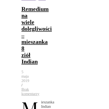
Remedium
na
wiele
dolegliwości
–
mieszanka
8
ziół
Indian
5
maja
2019
/
Brak
komentarzy
M
ieszanka
Indian