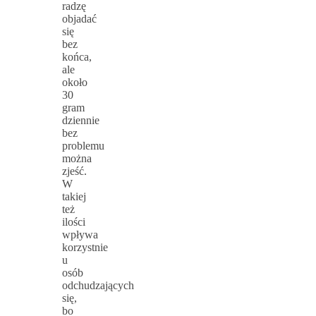
radzę
objadać
się
bez
końca,
ale
około
30
gram
dziennie
bez
problemu
można
zjeść.
W
takiej
też
ilości
wpływa
korzystnie
u
osób
odchudzających
się,
bo