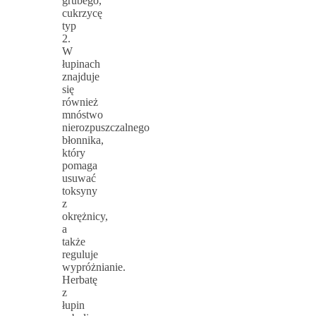
grubego,
cukrzycę
typ
2.
W
łupinach
znajduje
się
również
mnóstwo
nierozpuszczalnego
błonnika,
który
pomaga
usuwać
toksyny
z
okrężnicy,
a
także
reguluje
wypróżnianie.
Herbatę
z
łupin