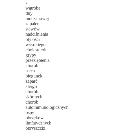
z
wątrobą
dny
moczanowej
zapalenia
stawów
nadciśnienia
otyłości
wysokiego
cholesterolu
grypy
przeziębienia
chorób
serca
biegunek
zaparć
alergii
chorób
skórnych
chorób
autoimmunologicznych
ospy
obrzęków
limfatycznych
opryszczki