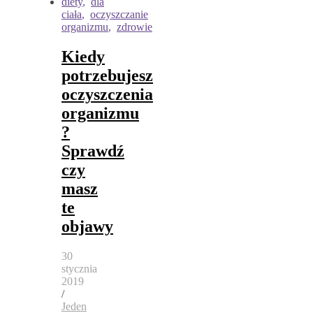
diety
,
dla
ciała
,
oczyszczanie
organizmu
,
zdrowie
Kiedy
potrzebujesz
oczyszczenia
organizmu
?
Sprawdź
czy
masz
te
objawy
30
stycznia
2019
/
Jeden