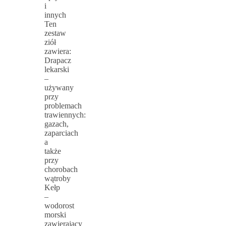
i
innych
Ten
zestaw
ziół
zawiera:
Drapacz
lekarski
–
używany
przy
problemach
trawiennych:
gazach,
zaparciach
a
także
przy
chorobach
wątroby
Kełp
–
wodorost
morski
zawierający