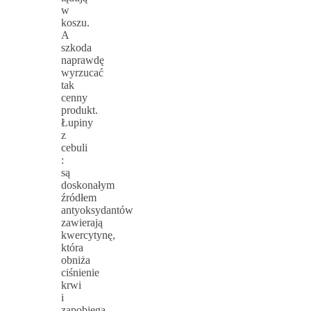
w
koszu.
A
szkoda
naprawdę
wyrzucać
tak
cenny
produkt.
Łupiny
z
cebuli
:
są
doskonałym
źródłem
antyoksydantów
zawierają
kwercytynę,
która
obniża
ciśnienie
krwi
i
zapobiega