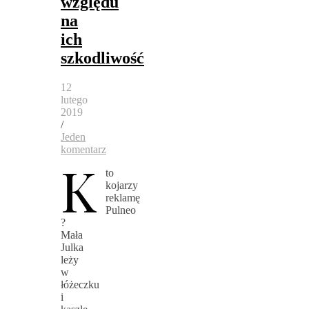
względu
na
ich
szkodliwość
12
lutego
2019
/
Jeden
komentarz
K
to
kojarzy
reklamę
Pulneo
?
Mała
Julka
leży
w
łóżeczku
i