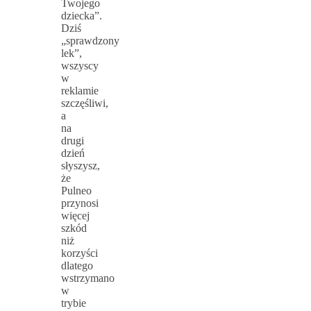
Twojego
dziecka”.
Dziś
„sprawdzony
lek”,
wszyscy
w
reklamie
szczęśliwi,
a
na
drugi
dzień
słyszysz,
że
Pulneo
przynosi
więcej
szkód
niż
korzyści
dlatego
wstrzymano
w
trybie