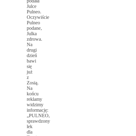
podała
Julce
Pulneo.
Oczywiście
Pulneo
podane,
Julka
zdrowa.
Na
drugi
dzień
bawi
się
już
z
Zosią.
Na
końcu
reklamy
widzimy
informację:
„PULNEO,
sprawdzony
lek
dla