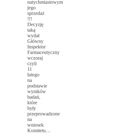
natychmiastowym
jego
sprzedaż
!!!
Decyzję
taką
wydał
Główny
Inspektor
Farmaceutyczny
wczoraj
czyli
11
lutego
na
podstawie
wyników
badań,
które
były
przeprowadzone
na
wniosek
Komitetu…