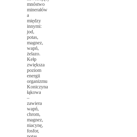
mnóstwo
minerałów
a
między
innymi:
jod,
potas,
magnez,
wapń,
żelazo.
Kełp
zwiększa
poziom
energii
organizmu
Koniczyna
łąkowa
–
zawiera
wapń,
chrom,
magnez,
niacynę,
fosfor,
potas,