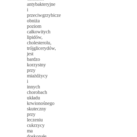
antybakteryjne
i
przeciwgrzybicze
obniża
poziom
całkowitych
lipidów,
cholesterolu,
trójglicerydów,
jest
bardzo
korzystny
przy
miażdżycy
i
innych
chorobach
układu
krwionośnego
skuteczny
przy
leczeniu
cukrzycy
ma
doskonałe