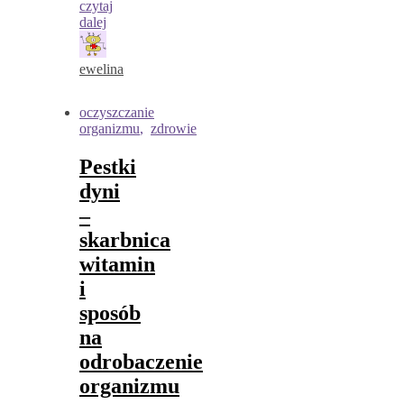
czytaj
dalej
ewelina
oczyszczanie
organizmu
,
zdrowie
Pestki
dyni
–
skarbnica
witamin
i
sposób
na
odrobaczenie
organizmu