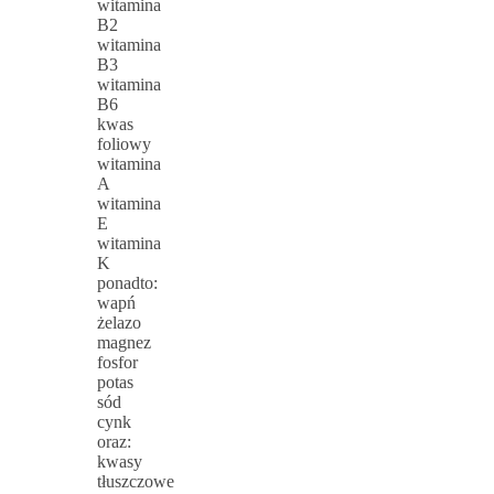
witamina
B2
witamina
B3
witamina
B6
kwas
foliowy
witamina
A
witamina
E
witamina
K
ponadto:
wapń
żelazo
magnez
fosfor
potas
sód
cynk
oraz:
kwasy
tłuszczowe