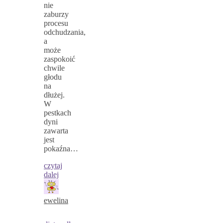
nie
zaburzy
procesu
odchudzania,
a
może
zaspokoić
chwile
głodu
na
dłużej.
W
pestkach
dyni
zawarta
jest
pokaźna…
czytaj
dalej
ewelina