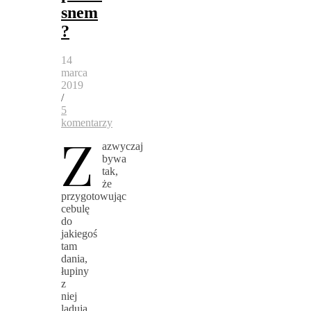
snem
?
14
marca
2019
/
5
komentarzy
Z
azwyczaj
bywa
tak,
że
przygotowując
cebulę
do
jakiegoś
tam
dania,
łupiny
z
niej
lądują