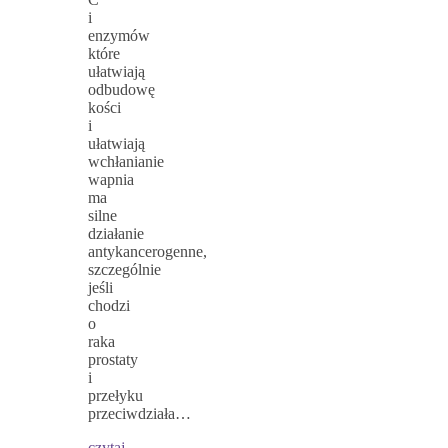
i
enzymów
które
ułatwiają
odbudowę
kości
i
ułatwiają
wchłanianie
wapnia
ma
silne
działanie
antykancerogenne,
szczególnie
jeśli
chodzi
o
raka
prostaty
i
przełyku
przeciwdziała…
czytaj