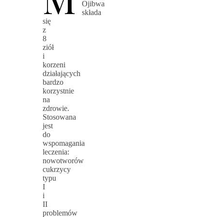
Ojibwa
składa
się
z
8
ziół
i
korzeni
działających
bardzo
korzystnie
na
zdrowie.
Stosowana
jest
do
wspomagania
leczenia:
nowotworów
cukrzycy
typu
I
i
II
problemów