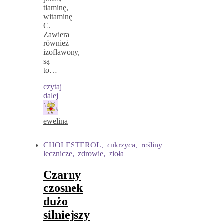
tiaminę,
witaminę
C.
Zawiera
również
izoflawony,
są
to…
czytaj
dalej
ewelina
CHOLESTEROL
,
cukrzyca
,
rośliny
lecznicze
,
zdrowie
,
zioła
Czarny
czosnek
dużo
silniejszy