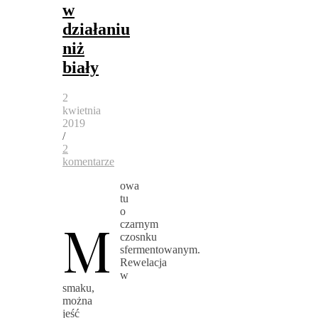
w
działaniu
niż
biały
2
kwietnia
2019
/
2
komentarze
owa
tu
o
M
czarnym
czosnku
sfermentowanym.
Rewelacja
w
smaku,
można
jeść