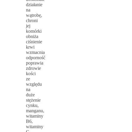
działanie
na
wątrobę,
chroni
jej
komórki
obniża
ciśnienie
krwi
wzmacnia
odporność
poprawia
zdrowie
kości
ze
względu
na
duże
stężenie
cynku,
manganu,
witaminy
B6,
witaminy
C