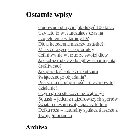
149,00 zł.
97,00 zł.
Ostatnie wpisy
Cudowne odkrycie jak dożyć 100 lat…
Czy lato to wystarczający czas na
uzupełnienie witaminy D?
Dieta ketogenna niszczy trzustkę?
Masz cukrzycę? Te produkty
definitywnie wyrzuć ze swojej diety
Jak sobie radzić z dolegliwościami jelita
drażliwego?
Jak poradzić sobie ze skutkami
świątecznego objadania?
Pieczarka na odporność – niesamowite
działanie!
Czym grozi stłuszczenie wątroby?
Squash – jeden z najzdrowszych sportów
świata i niesamowity spalacz kalorii
Dzika róża – naturalny spalacz tłuszczu z
Twojego brzucha
Archiwa