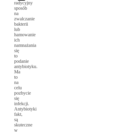
radycyjny
sposób
na
zwalczanie
bakterii
lub
hamowanie
ich
namnażania
się
to
podanie
antybiotyku.
Ma
to
na
celu
pozbycie
się
infekcji.
Antybiotyki
fakt,
są
skuteczne
w