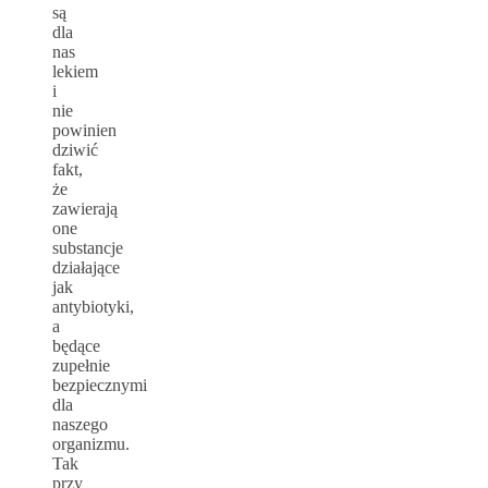
są
dla
nas
lekiem
i
nie
powinien
dziwić
fakt,
że
zawierają
one
substancje
działające
jak
antybiotyki,
a
będące
zupełnie
bezpiecznymi
dla
naszego
organizmu.
Tak
przy