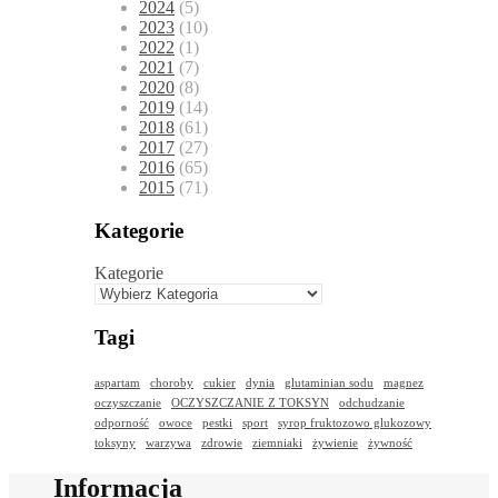
2024
(5)
2023
(10)
2022
(1)
2021
(7)
2020
(8)
2019
(14)
2018
(61)
2017
(27)
2016
(65)
2015
(71)
Kategorie
Kategorie
Tagi
aspartam
choroby
cukier
dynia
glutaminian sodu
magnez
oczyszczanie
OCZYSZCZANIE Z TOKSYN
odchudzanie
odporność
owoce
pestki
sport
syrop fruktozowo glukozowy
toksyny
warzywa
zdrowie
ziemniaki
żywienie
żywność
Informacja