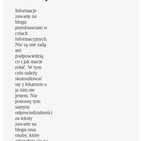
Informacje
zawarte na
blogu
przedstawiam w
celach
informacyjnych.
Nie są one radą
ani
podpowiedzią
co i jak macie
robić. W tym
celu należy
skonsultować
się z lekarzem a
ja nim nie
jestem. Nie
ponoszę tym
samym
odpowiedzialności
za teksty
zawarte na
blogu oraz
osoby, które
zdecydują się na