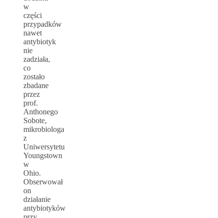
w
części
przypadków
nawet
antybiotyk
nie
zadziała,
co
zostało
zbadane
przez
prof.
Anthonego
Sobote,
mikrobiologa
z
Uniwersytetu
Youngstown
w
Ohio.
Obserwował
on
działanie
antybiotyków
przy