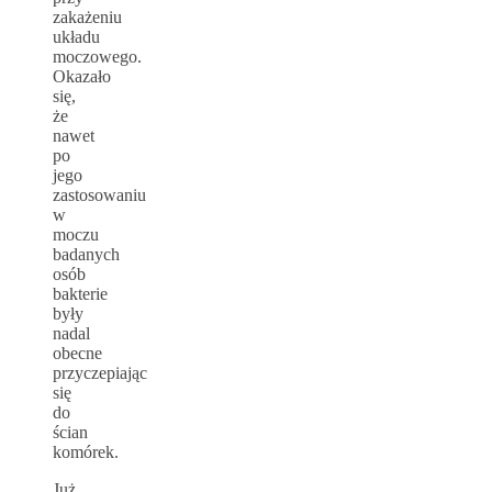
zakażeniu
układu
moczowego.
Okazało
się,
że
nawet
po
jego
zastosowaniu
w
moczu
badanych
osób
bakterie
były
nadal
obecne
przyczepiając
się
do
ścian
komórek.
Już