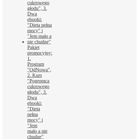
Pakiet
promocyjny:
1.
Program
"OdNowa",
2. Kurs
"Pogromca
cukrowego
głodu", 3.
Dwa
ebooki:
"Dieta
pełna
mocy" i
"Jem
mało a nie
chudnę"