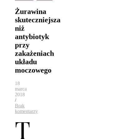
Żurawina
skuteczniejsza
niż
antybiotyk
przy
zakażeniach
układu
moczowego
18
marca
2018
/
Brak
komentarzy
T