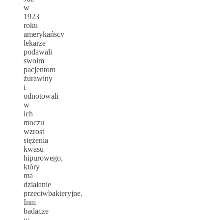
w
1923
roku
amerykańscy
lekarze
podawali
swoim
pacjentom
żurawiny
i
odnotowali
w
ich
moczu
wzrost
stężenia
kwasu
hipurowego,
który
ma
działanie
przeciwbakteryjne.
Inni
badacze
w