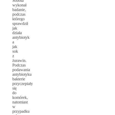
Sobota
wykonał
badanie,
podczas
którego
sprawdził
jak
działa
antybiotyk
a
jak
sok
z
żurawin.
Podczas
podawania
antybiotyku
bakterie
przyczepiały
się
do
komórek,
natomiast
w
przypadku