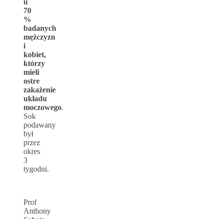
u
70
%
badanych
mężczyzn
i
kobiet,
którzy
mieli
ostre
zakażenie
układu
moczowego
.
Sok
podawany
był
przez
okres
3
tygodni.
Prof
Anthony