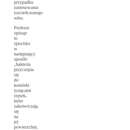
przypadku
zastosowania
rozcieńczonego
soku.
Profesor
opisuje
to
zjawisko
w
następujący
sposób:
„bakteria
przyczepia
się
do
komórki
tysiącami
rzęsek,
które
zakotwiczają
się
na
jej
powierzchni,