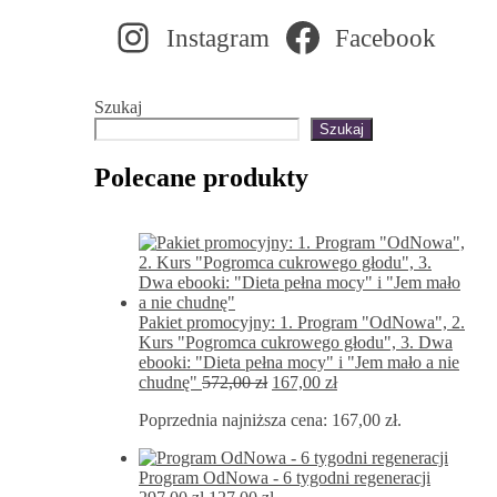
Instagram
Facebook
Szukaj
Szukaj
Polecane produkty
Pakiet promocyjny: 1. Program "OdNowa", 2.
Kurs "Pogromca cukrowego głodu", 3. Dwa
ebooki: "Dieta pełna mocy" i "Jem mało a nie
Pierwotna
Aktualna
chudnę"
572,00
zł
167,00
zł
cena
cena
Poprzednia najniższa cena:
167,00
zł
.
wynosiła:
wynosi:
572,00 zł.
167,00 zł.
Program OdNowa - 6 tygodni regeneracji
Pierwotna
Aktualna