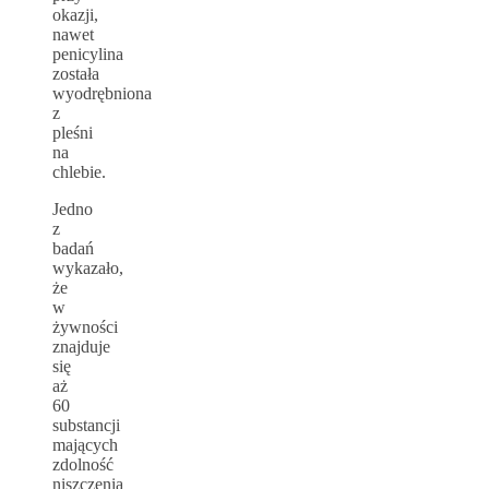
okazji,
nawet
penicylina
została
wyodrębniona
z
pleśni
na
chlebie.
Jedno
z
badań
wykazało,
że
w
żywności
znajduje
się
aż
60
substancji
mających
zdolność
niszczenia