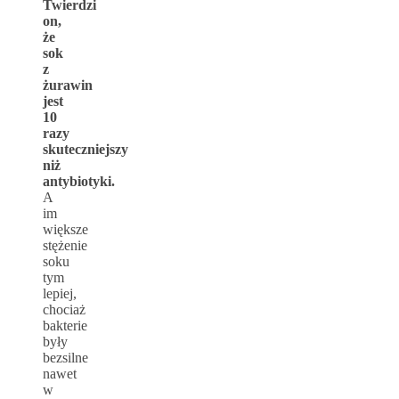
Twierdzi
on,
że
sok
z
żurawin
jest
10
razy
skuteczniejszy
niż
antybiotyki.
A
im
większe
stężenie
soku
tym
lepiej,
chociaż
bakterie
były
bezsilne
nawet
w