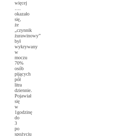
więcej
….
okazało
się,
że
„czynnik
żurawinowy”
był
wykrywany
w
moczu
70%
osób
pijących
pół
litra
dziennie.
Pojawiał
się
w
1godzinę
do
3
po
spożyciu