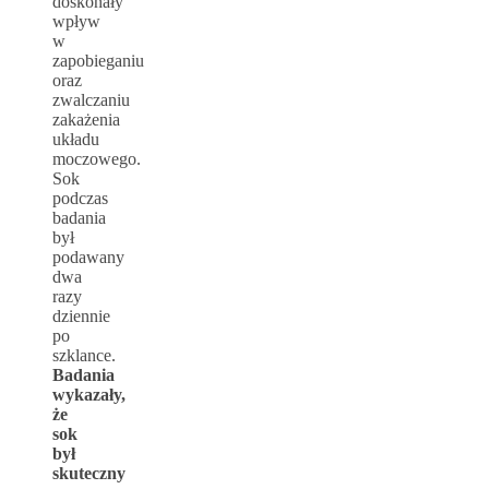
doskonały
wpływ
w
zapobieganiu
oraz
zwalczaniu
zakażenia
układu
moczowego.
Sok
podczas
badania
był
podawany
dwa
razy
dziennie
po
szklance.
Badania
wykazały,
że
sok
był
skuteczny