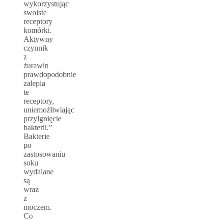
wykorzystując
swoiste
receptory
komórki.
Aktywny
czynnik
z
żurawin
prawdopodobnie
zalepia
te
receptory,
uniemożliwiając
przylgnięcie
bakterii.”
Bakterie
po
zastosowaniu
soku
wydalane
są
wraz
z
moczem.
Co