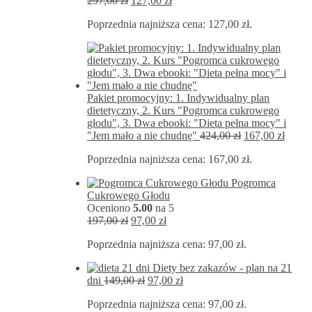
297,00
zł
127,00
zł
cena
cena
Poprzednia najniższa cena:
127,00
zł
.
wynosiła:
wynosi:
297,00 zł.
127,00 zł.
Pakiet promocyjny: 1. Indywidualny plan
dietetyczny, 2. Kurs "Pogromca cukrowego
głodu", 3. Dwa ebooki: "Dieta pełna mocy" i
Pierwotna
Aktua
"Jem mało a nie chudnę"
424,00
zł
167,00
zł
cena
cena
Poprzednia najniższa cena:
167,00
zł
.
wynosiła:
wynos
424,00 zł.
167,00
Pogromca
Cukrowego Głodu
Oceniono
5.00
na 5
Pierwotna
Aktualna
197,00
zł
97,00
zł
cena
cena
Poprzednia najniższa cena:
97,00
zł
.
wynosiła:
wynosi:
197,00 zł.
97,00 zł.
Diety bez zakazów - plan na 21
Pierwotna
Aktualna
dni
149,00
zł
97,00
zł
cena
cena
Poprzednia najniższa cena:
97,00
zł
.
wynosiła:
wynosi: