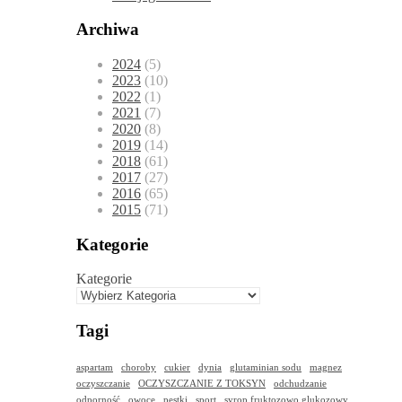
Archiwa
2024
(5)
2023
(10)
2022
(1)
2021
(7)
2020
(8)
2019
(14)
2018
(61)
2017
(27)
2016
(65)
2015
(71)
Kategorie
Kategorie
Tagi
aspartam
choroby
cukier
dynia
glutaminian sodu
magnez
oczyszczanie
OCZYSZCZANIE Z TOKSYN
odchudzanie
odporność
owoce
pestki
sport
syrop fruktozowo glukozowy