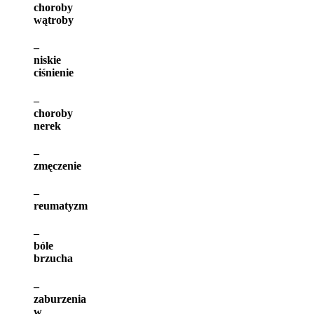
choroby
wątroby
–
niskie
ciśnienie
–
choroby
nerek
–
zmęczenie
–
reumatyzm
–
bóle
brzucha
–
zaburzenia
w