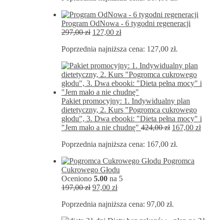
572,00 zł.
167,00 zł.
Program OdNowa - 6 tygodni regeneracji
Pierwotna
Aktualna
297,00
zł
127,00
zł
cena
cena
Poprzednia najniższa cena:
127,00
zł
.
wynosiła:
wynosi:
297,00 zł.
127,00 zł.
Pakiet promocyjny: 1. Indywidualny plan
dietetyczny, 2. Kurs "Pogromca cukrowego
głodu", 3. Dwa ebooki: "Dieta pełna mocy" i
Pierwotna
Aktua
"Jem mało a nie chudnę"
424,00
zł
167,00
zł
cena
cena
Poprzednia najniższa cena:
167,00
zł
.
wynosiła:
wynos
424,00 zł.
167,00
Pogromca
Cukrowego Głodu
Oceniono
5.00
na 5
Pierwotna
Aktualna
197,00
zł
97,00
zł
cena
cena
Poprzednia najniższa cena:
97,00
zł
.
wynosiła:
wynosi:
197,00 zł.
97,00 zł.