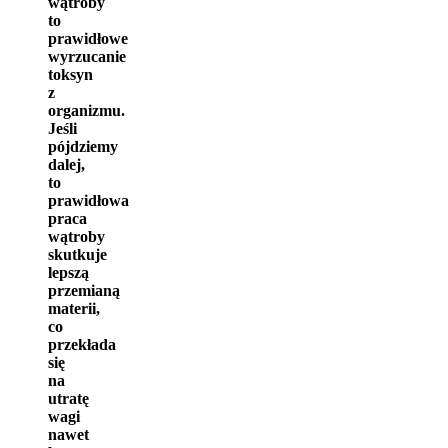
wątroby
to
prawidłowe
wyrzucanie
toksyn
z
organizmu.
Jeśli
pójdziemy
dalej,
to
prawidłowa
praca
wątroby
skutkuje
lepszą
przemianą
materii,
co
przekłada
się
na
utratę
wagi
nawet