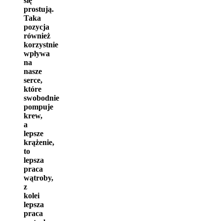
się
prostują.
Taka
pozycja
również
korzystnie
wpływa
na
nasze
serce,
które
swobodnie
pompuje
krew,
a
lepsze
krążenie,
to
lepsza
praca
wątroby,
z
kolei
lepsza
praca