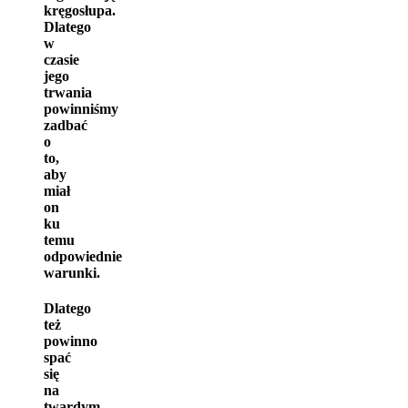
kręgosłupa.
Dlatego
w
czasie
jego
trwania
powinniśmy
zadbać
o
to,
aby
miał
on
ku
temu
odpowiednie
warunki.
Dlatego
też
powinno
spać
się
na
twardym