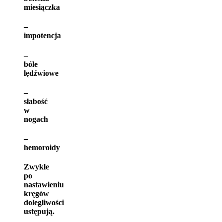
miesiączka
–
impotencja
–
bóle
lędźwiowe
–
słabość
w
nogach
–
hemoroidy
Zwykle
po
nastawieniu
kręgów
dolegliwości
ustępują.