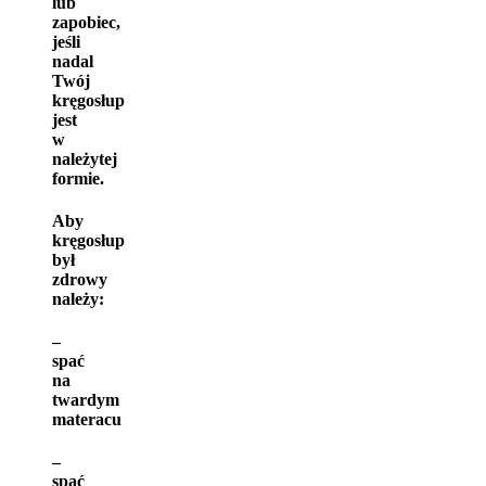
lub
zapobiec,
jeśli
nadal
Twój
kręgosłup
jest
w
należytej
formie.
Aby
kręgosłup
był
zdrowy
należy:
–
spać
na
twardym
materacu
–
spać