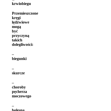
krwiobiegu
Przemieszczone
kręgi
lędźwiowe
mogą
być
przyczyną
takich
dolegliwości:
–
biegunki
–
skurcze
–
choroby
pęcherza
moczowego
–
bolesna