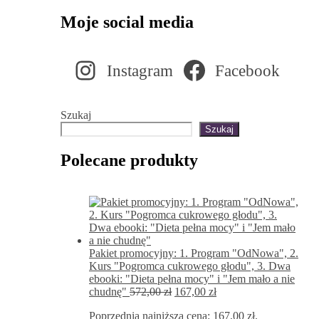
Moje social media
Instagram
Facebook
Szukaj
Szukaj
Polecane produkty
Pakiet promocyjny: 1. Program "OdNowa", 2.
Kurs "Pogromca cukrowego głodu", 3. Dwa
ebooki: "Dieta pełna mocy" i "Jem mało a nie
Pierwotna
Aktualna
chudnę"
572,00
zł
167,00
zł
cena
cena
Poprzednia najniższa cena:
167,00
zł
.
wynosiła:
wynosi: