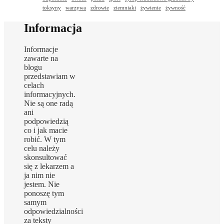
toksyny
warzywa
zdrowie
ziemniaki
żywienie
żywność
Informacja
Informacje
zawarte na
blogu
przedstawiam w
celach
informacyjnych.
Nie są one radą
ani
podpowiedzią
co i jak macie
robić. W tym
celu należy
skonsultować
się z lekarzem a
ja nim nie
jestem. Nie
ponoszę tym
samym
odpowiedzialności
za teksty