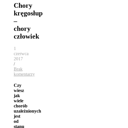
Chory
kręgosłup
–
chory
człowiek
1
czerwca
2017
/
Brak
komentarzy
Czy
wiesz
jak
wiele
chorób
uzależnionych
jest
od
stanu