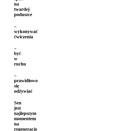
na
twardej
poduszce
–
wykonywać
ćwiczenia
–
być
w
ruchu
–
prawidłowo
się
odżywiać
Sen
jest
najlepszym
momentem
na
regenerację