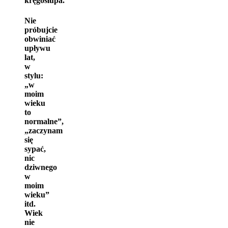
kręgosłupa.
Nie
próbujcie
obwiniać
upływu
lat,
w
stylu:
„w
moim
wieku
to
normalne”,
„zaczynam
się
sypać,
nic
dziwnego
w
moim
wieku”
itd.
Wiek
nie