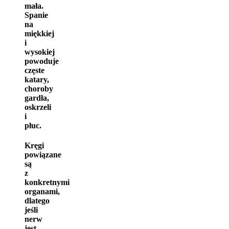
mała.
Spanie
na
miękkiej
i
wysokiej
powoduje
częste
katary,
choroby
gardła,
oskrzeli
i
płuc.
Kręgi
powiązane
są
z
konkretnymi
organami,
dlatego
jeśli
nerw
jest