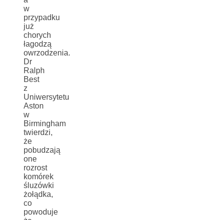
w
przypadku
już
chorych
łagodzą
owrzodzenia.
Dr
Ralph
Best
z
Uniwersytetu
Aston
w
Birmingham
twierdzi,
że
pobudzają
one
rozrost
komórek
śluzówki
żołądka,
co
powoduje