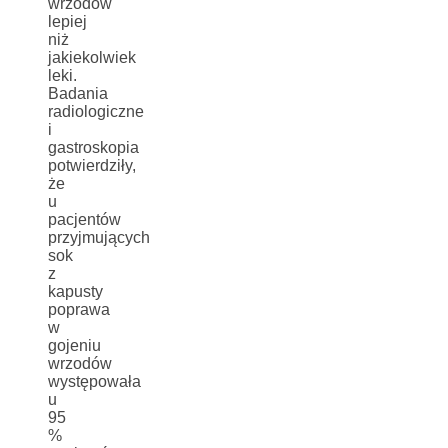
wrzodów
lepiej
niż
jakiekolwiek
leki.
Badania
radiologiczne
i
gastroskopia
potwierdziły,
że
u
pacjentów
przyjmujących
sok
z
kapusty
poprawa
w
gojeniu
wrzodów
występowała
u
95
%