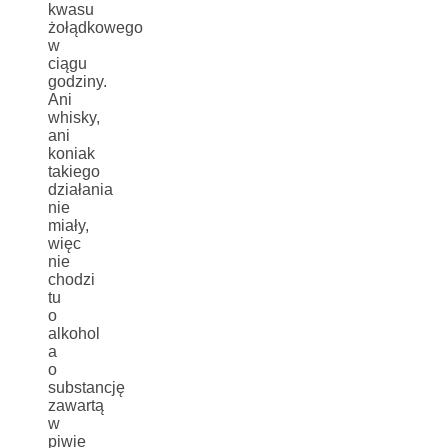
kwasu
żołądkowego
w
ciągu
godziny.
Ani
whisky,
ani
koniak
takiego
działania
nie
miały,
więc
nie
chodzi
tu
o
alkohol
a
o
substancję
zawartą
w
piwie