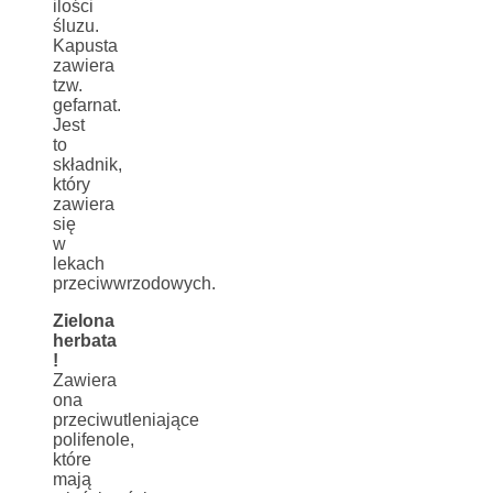
ilości
śluzu.
Kapusta
zawiera
tzw.
gefarnat.
Jest
to
składnik,
który
zawiera
się
w
lekach
przeciwwrzodowych.
Zielona
herbata
!
Zawiera
ona
przeciwutleniające
polifenole,
które
mają