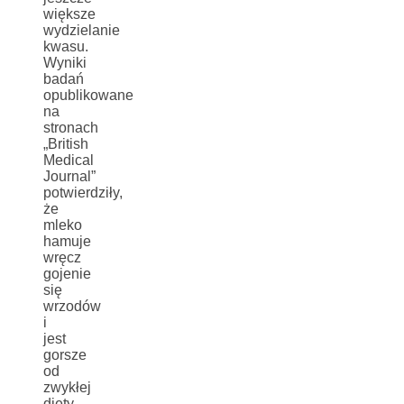
większe
wydzielanie
kwasu.
Wyniki
badań
opublikowane
na
stronach
„British
Medical
Journal”
potwierdziły,
że
mleko
hamuje
wręcz
gojenie
się
wrzodów
i
jest
gorsze
od
zwykłej
diety.