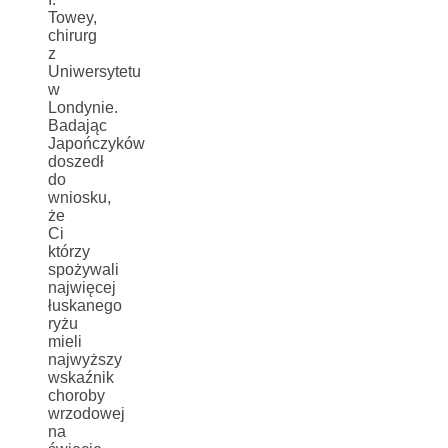
Towey,
chirurg
z
Uniwersytetu
w
Londynie.
Badając
Japończyków
doszedł
do
wniosku,
że
Ci
którzy
spożywali
najwięcej
łuskanego
ryżu
mieli
najwyższy
wskaźnik
choroby
wrzodowej
na