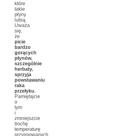
które
takie
płyny
lubią.
Uważa
się,
że
picie
bardzo
gorących
płynów,
szczególnie
herbaty,
sprzyja
powstawaniu
raka
przełyku.
Pamiętajcie
o
tym
i
zmniejszcie
trochę
temperaturę
przyjmowanych