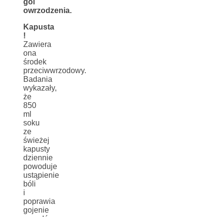
goi
owrzodzenia.
Kapusta
!
Zawiera
ona
środek
przeciwwrzodowy.
Badania
wykazały,
że
850
ml
soku
ze
świeżej
kapusty
dziennie
powoduje
ustąpienie
bóli
i
poprawia
gojenie