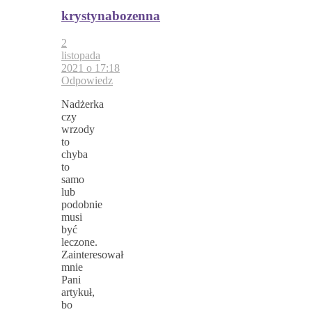
krystynabozenna
2
listopada
2021 o 17:18
Odpowiedz
Nadżerka
czy
wrzody
to
chyba
to
samo
lub
podobnie
musi
być
leczone.
Zainteresował
mnie
Pani
artykuł,
bo