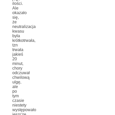
ilości.
Ale
okazało
się,
że
neutralizacja
kwasu
była
krótkotrwała,
tzn
trwała
jakieś
20
minut,
chory
odczuwał
chwilową
ulgę,
ale
po
tym
czasie
niestety
występowało
jeszcze