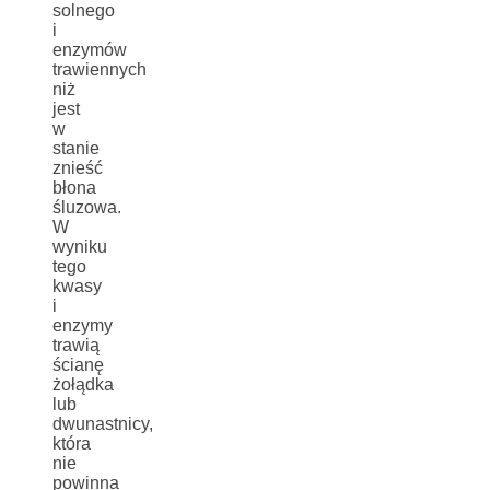
solnego
i
enzymów
trawiennych
niż
jest
w
stanie
znieść
błona
śluzowa.
W
wyniku
tego
kwasy
i
enzymy
trawią
ścianę
żołądka
lub
dwunastnicy,
która
nie
powinna