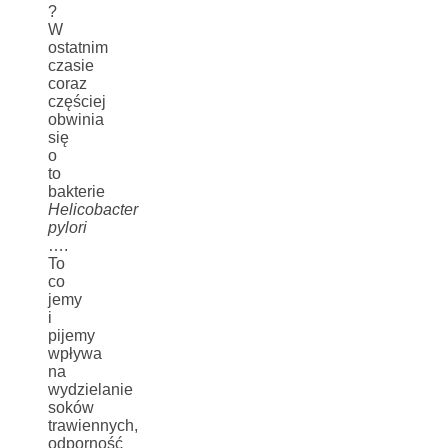
?
W
ostatnim
czasie
coraz
częściej
obwinia
się
o
to
bakterie
Helicobacter
pylori
….
To
co
jemy
i
pijemy
wpływa
na
wydzielanie
soków
trawiennych,
odporność