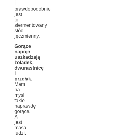
i
prawdopodobnie
jest
to
sfermentowany
słód
jęczmienny.
Gorące
napoje
uszkadzają
żołądek,
dwunastnicę
i
przełyk.
Mam
na
myśli
takie
naprawdę
gorące.
A
jest
masa
ludzi,