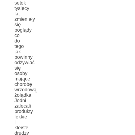
setek
tysięcy
lat
zmieniały
się
poglądy
co
do
tego
jak
powinny
odżywiać
się
osoby
mające
chorobę
wrzodową
żołądka.
Jedni
zalecali
produkty
lekkie
i
kleiste,
drudzy