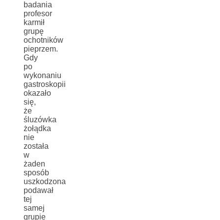
badania
profesor
karmił
grupę
ochotników
pieprzem.
Gdy
po
wykonaniu
gastroskopii
okazało
się,
że
śluzówka
żołądka
nie
została
w
żaden
sposób
uszkodzona
podawał
tej
samej
grupie