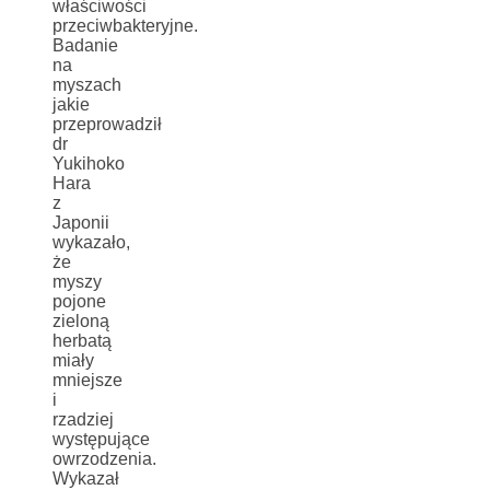
właściwości
przeciwbakteryjne.
Badanie
na
myszach
jakie
przeprowadził
dr
Yukihoko
Hara
z
Japonii
wykazało,
że
myszy
pojone
zieloną
herbatą
miały
mniejsze
i
rzadziej
występujące
owrzodzenia.
Wykazał