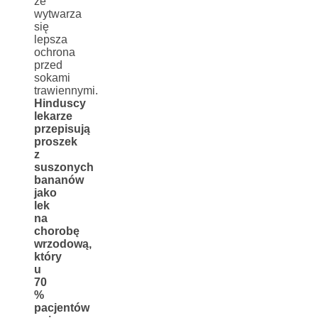
że
wytwarza
się
lepsza
ochrona
przed
sokami
trawiennymi.
Hinduscy
lekarze
przepisują
proszek
z
suszonych
bananów
jako
lek
na
chorobę
wrzodową,
który
u
70
%
pacjentów