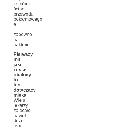
komórek
ścian
przewodu
pokarmowego
a
i
zapewne
na
bakterie.
Pierwszy
mit
jaki
został
obalony
to
ten
dotyczący
mleka
.
Wielu
lekarzy
zalecało
nawet
duże
jego