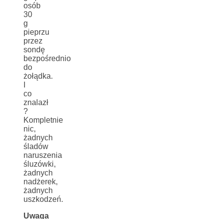
osób
30
g
pieprzu
przez
sondę
bezpośrednio
do
żołądka.
I
co
znalazł
?
Kompletnie
nic,
żadnych
śladów
naruszenia
śluzówki,
żadnych
nadżerek,
żadnych
uszkodzeń.
Uwaga