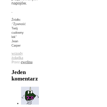
napojów.
.
Źródło:
:”Żywność
Twój
cudowny
lek”
Jean
Carper
wrzody
żołądka
Przez
ewelina
Jeden
komentarz