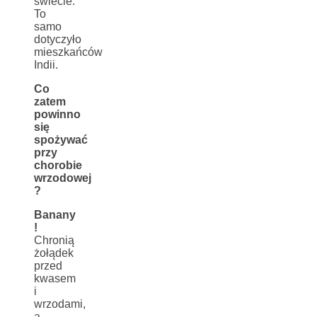
świecie.
To
samo
dotyczyło
mieszkańców
Indii.
Co
zatem
powinno
się
spożywać
przy
chorobie
wrzodowej
?
Banany
!
Chronią
żołądek
przed
kwasem
i
wrzodami,
a