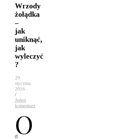
Wrzody
żołądka
–
jak
uniknąć,
jak
wyleczyć
?
29
stycznia
2016
/
Jeden
komentarz
O
d