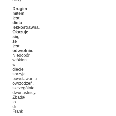
Drugim
mitem
jest
dieta
lekkostrawna.
Okazuje
się,
że
jest
odwrotnie.
Niedobór
włókien
w
diecie
sprzyja
powstawaniu
owrzodzeń,
szczególnie
dwunastnicy.
Zbadał
to
dr
Frank
I.