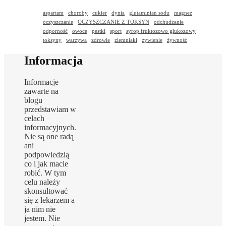
aspartam
choroby
cukier
dynia
glutaminian sodu
magnez
oczyszczanie
OCZYSZCZANIE Z TOKSYN
odchudzanie
odporność
owoce
pestki
sport
syrop fruktozowo glukozowy
toksyny
warzywa
zdrowie
ziemniaki
żywienie
żywność
Informacja
Informacje
zawarte na
blogu
przedstawiam w
celach
informacyjnych.
Nie są one radą
ani
podpowiedzią
co i jak macie
robić. W tym
celu należy
skonsultować
się z lekarzem a
ja nim nie
jestem. Nie