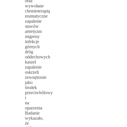
oraz
wywołane
chemioterapią
reumatyczne
zapalenie
stawów
artretyzm
migreny
infekcje
górnych
dróg
oddechowych
kaszel
zapalenie
oskrzeli
zewnętrznie
jako
środek
przeciwbólowy
i
na
oparzenia
Badanie
wykazało,
że