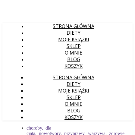
STRONA GŁÓWNA
DIETY
MOJE KSIĄŻKI
SKLEP
O MNIE
BLOG
KOSZYK
STRONA GŁÓWNA
DIETY
MOJE KSIĄŻKI
SKLEP
O MNIE
BLOG
KOSZYK
choroby
,
dla
ciała
,
nowotwory
,
przyprawy
,
warzywa
,
zdrowie