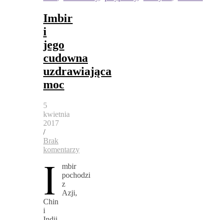
Imbir
i
jego
cudowna
uzdrawiająca
moc
5
kwietnia
2017
/
Brak
komentarzy
I
mbir
pochodzi
z
Azji,
Chin
i
Indii,