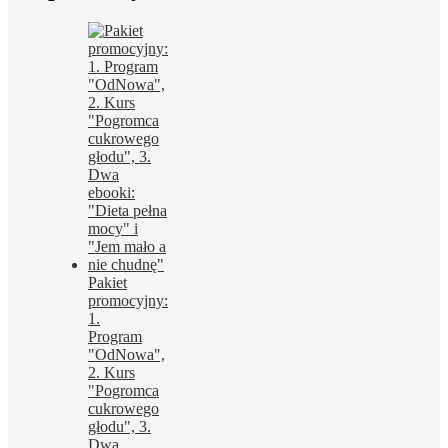
Pakiet
promocyjny:
1.
Program
"OdNowa",
2. Kurs
"Pogromca
cukrowego
głodu", 3.
Dwa