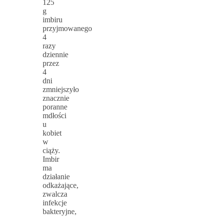
125
g
imbiru
przyjmowanego
4
razy
dziennie
przez
4
dni
zmniejszyło
znacznie
poranne
mdłości
u
kobiet
w
ciąży.
Imbir
ma
działanie
odkażające,
zwalcza
infekcje
bakteryjne,