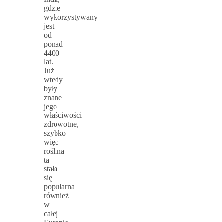
gdzie
wykorzystywany
jest
od
ponad
4400
lat.
Już
wtedy
były
znane
jego
właściwości
zdrowotne,
szybko
więc
roślina
ta
stała
się
popularna
również
w
całej