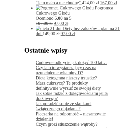
Pierwotna
Aktua
"Jem mało a nie chudnę"
424,00
zł
167,00
zł
cena
cena
Pogromca
wynosiła:
wynos
Cukrowego Głodu
424,00 zł.
167,00
Oceniono
5.00
na 5
Pierwotna
Aktualna
197,00
zł
97,00
zł
cena
cena
Diety bez zakazów - plan na 21
wynosiła:
Pierwotna
wynosi:
Aktualna
dni
149,00
zł
97,00
zł
197,00 zł.
cena
97,00 zł.
cena
wynosiła:
wynosi:
149,00 zł.
97,00 zł.
Ostatnie wpisy
Cudowne odkrycie jak dożyć 100 lat…
Czy lato to wystarczający czas na
uzupełnienie witaminy D?
Dieta ketogenna niszczy trzustkę?
Masz cukrzycę? Te produkty
definitywnie wyrzuć ze swojej diety
Jak sobie radzić z dolegliwościami jelita
drażliwego?
Jak poradzić sobie ze skutkami
świątecznego objadania?
Pieczarka na odporność – niesamowite
działanie!
Czym grozi stłuszczenie wątroby?