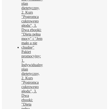
Pakiet
promocyjny:
1.
Indywidualny
plan
dietetyczny,
2. Kurs
"Pogromca
cukrowego
głodu", 3.
Dwa
ebooki:
"Dieta
pełna