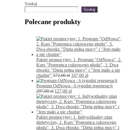
Szukaj
Szukaj
Polecane produkty
Pakiet promocyjny: 1. Program "OdNowa", 2.
Kurs "Pogromca cukrowego głodu", 3. Dwa
ebooki: "Dieta pełna mocy" i "Jem mało a nie
Pierwotna
Aktualna
chudnę"
572,00
zł
167,00
zł
cena
cena
wynosiła:
wynosi:
Program OdNowa - 6 tygodni regeneracji
Pierwotna
572,00 zł.
Aktualna
167,00 zł.
297,00
zł
127,00
zł
cena
cena
wynosiła:
wynosi:
297,00 zł.
127,00 zł.
Pakiet promocyjny: 1. Indywidualny plan
dietetyczny, 2. Kurs "Pogromca cukrowego
głodu", 3. Dwa ebooki: "Dieta pełna mocy" i