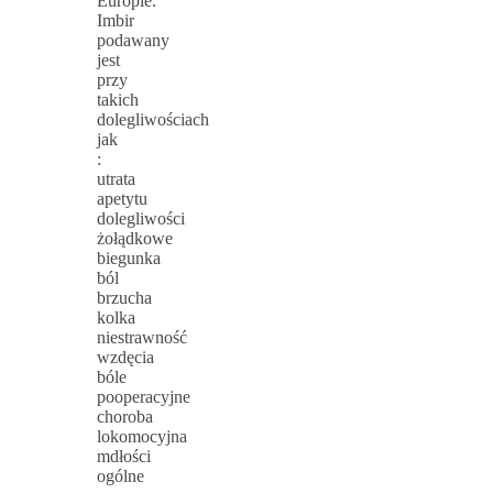
Europie.
Imbir
podawany
jest
przy
takich
dolegliwościach
jak
:
utrata
apetytu
dolegliwości
żołądkowe
biegunka
ból
brzucha
kolka
niestrawność
wzdęcia
bóle
pooperacyjne
choroba
lokomocyjna
mdłości
ogólne