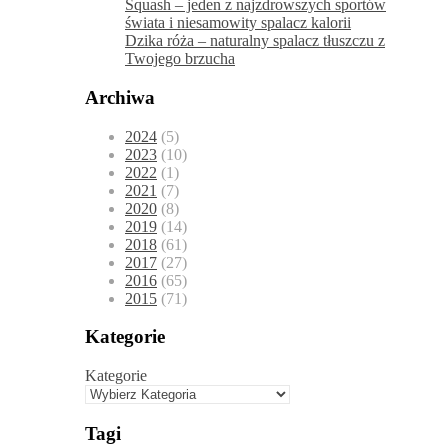
Squash – jeden z najzdrowszych sportów
świata i niesamowity spalacz kalorii
Dzika róża – naturalny spalacz tłuszczu z
Twojego brzucha
Archiwa
2024
(5)
2023
(10)
2022
(1)
2021
(7)
2020
(8)
2019
(14)
2018
(61)
2017
(27)
2016
(65)
2015
(71)
Kategorie
Kategorie
Tagi