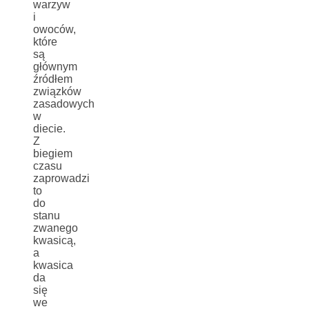
warzyw
i
owoców,
które
są
głównym
źródłem
związków
zasadowych
w
diecie.
Z
biegiem
czasu
zaprowadzi
to
do
stanu
zwanego
kwasicą,
a
kwasica
da
się
we