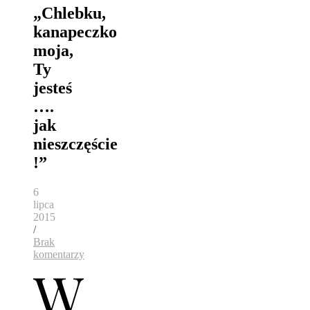
„Chlebku,
kanapeczko
moja,
Ty
jesteś
….
jak
nieszczęście
!”
6
lipca
2015
/
Brak
komentarzy
W