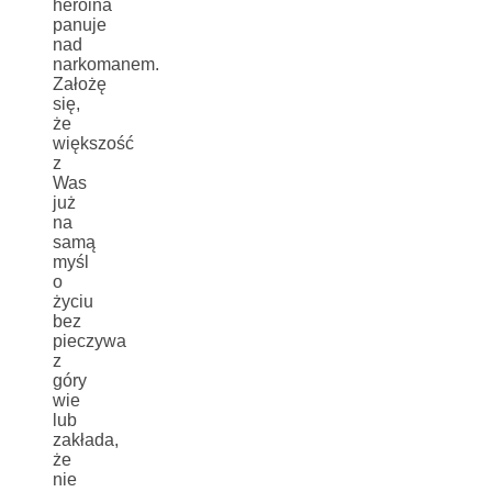
heroina
panuje
nad
narkomanem.
Założę
się,
że
większość
z
Was
już
na
samą
myśl
o
życiu
bez
pieczywa
z
góry
wie
lub
zakłada,
że
nie