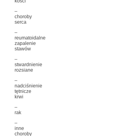
kości
–
choroby
serca
–
reumatoidalne
zapalenie
stawów
–
stwardnienie
rozsiane
–
nadciśnienie
tętnicze
krwi
–
rak
–
inne
choroby