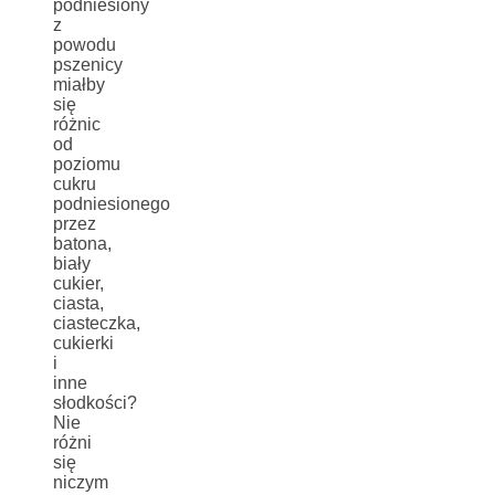
podniesiony
z
powodu
pszenicy
miałby
się
różnic
od
poziomu
cukru
podniesionego
przez
batona,
biały
cukier,
ciasta,
ciasteczka,
cukierki
i
inne
słodkości?
Nie
różni
się
niczym