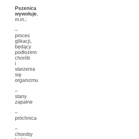
Pszenica
wywołuje
,
m.in.:
–
proces
glikacji,
będący
podłożem
chorób
i
starzenia
się
organizmu
–
stany
zapalne
–
próchnica
–
choroby