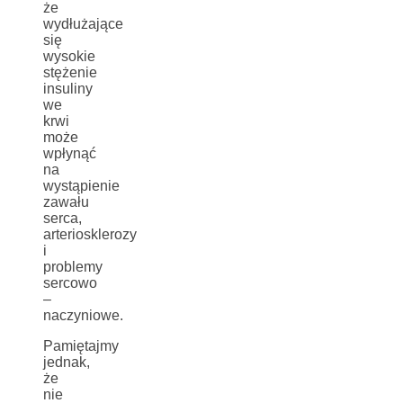
że
wydłużające
się
wysokie
stężenie
insuliny
we
krwi
może
wpłynąć
na
wystąpienie
zawału
serca,
arteriosklerozy
i
problemy
sercowo
–
naczyniowe.
Pamiętajmy
jednak,
że
nie