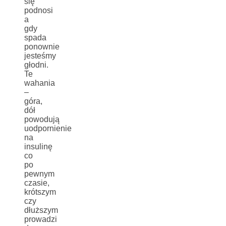
się
podnosi
a
gdy
spada
ponownie
jesteśmy
głodni.
Te
wahania
–
góra,
dół
powodują
uodpornienie
na
insulinę
co
po
pewnym
czasie,
krótszym
czy
dłuższym
prowadzi