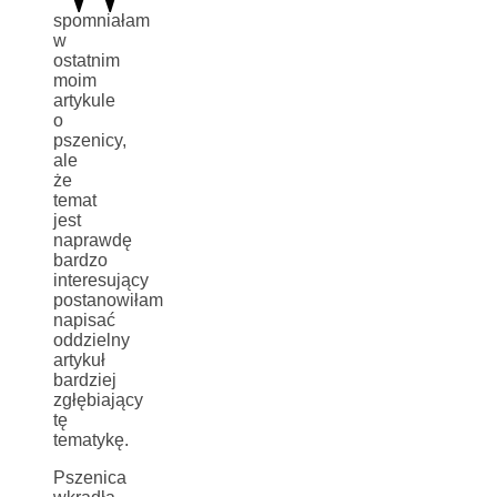
spomniałam
w
ostatnim
moim
artykule
o
pszenicy,
ale
że
temat
jest
naprawdę
bardzo
interesujący
postanowiłam
napisać
oddzielny
artykuł
bardziej
zgłębiający
tę
tematykę.
Pszenica