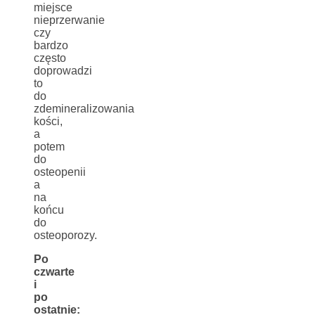
miejsce
nieprzerwanie
czy
bardzo
często
doprowadzi
to
do
zdemineralizowania
kości,
a
potem
do
osteopenii
a
na
końcu
do
osteoporozy.
P
o
czwarte
i
po
ostatnie: