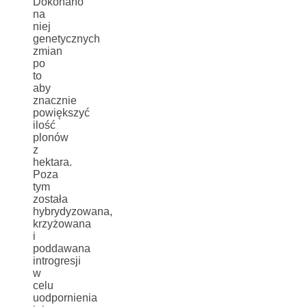
Dokonano
na
niej
genetycznych
zmian
po
to
aby
znacznie
powiększyć
ilość
plonów
z
hektara.
Poza
tym
została
hybrydyzowana,
krzyżowana
i
poddawana
introgresji
w
celu
uodpornienia