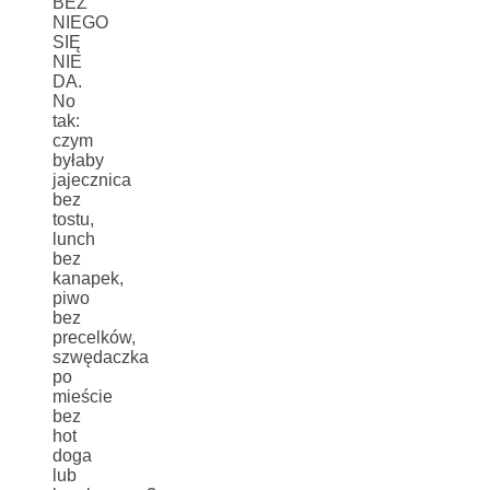
BEZ
NIEGO
SIĘ
NIE
DA.
No
tak:
czym
byłaby
jajecznica
bez
tostu,
lunch
bez
kanapek,
piwo
bez
precelków,
szwędaczka
po
mieście
bez
hot
doga
lub