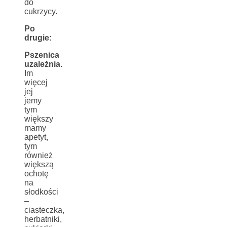
do
cukrzycy.
Po
drugie:
Pszenica
uzależnia.
Im
więcej
jej
jemy
tym
większy
mamy
apetyt,
tym
również
większą
ochotę
na
słodkości
–
ciasteczka,
herbatniki,