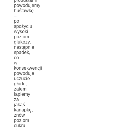
produktami
powodujemy
huśtawkę
–
po
spożyciu
wysoki
poziom
glukozy,
następnie
spadek,
co
w
konsekwencji
powoduje
uczucie
głodu,
zatem
łapiemy
za
jakąś
kanapkę,
znów
poziom
cukru