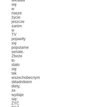
wkradła
się
w
nasze
życie
jeszcze
zanim
w
TV
pojawiły
się
popularne
seriale.
Zboże
to
stało
się
tak
wszechobecnym
składnikiem
diety,
że
wydaje
się:
ŻYĆ