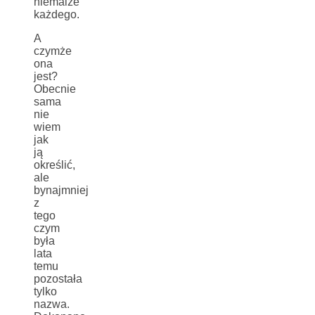
niemalże
każdego.
A
czymże
ona
jest?
Obecnie
sama
nie
wiem
jak
ją
określić,
ale
bynajmniej
z
tego
czym
była
lata
temu
pozostała
tylko
nazwa.