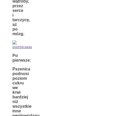
wątroby,
przez
serce
i
tarczycę,
aż
po
mózg.
Po
pierwsze:
P
szenica
podnosi
poziom
cukru
we
krwi
bardziej
niż
wszystkie
inne
węglowodan
y