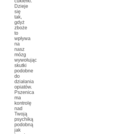
cukierki.
Dzieje
się
tak,
gdyż
zboże
to
wpływa
na
nasz
mózg
wywołując
skutki
podobne
do
działania
opiatów.
Pszenica
ma
kontrolę
nad
Twoją
psychiką
podobną
jak