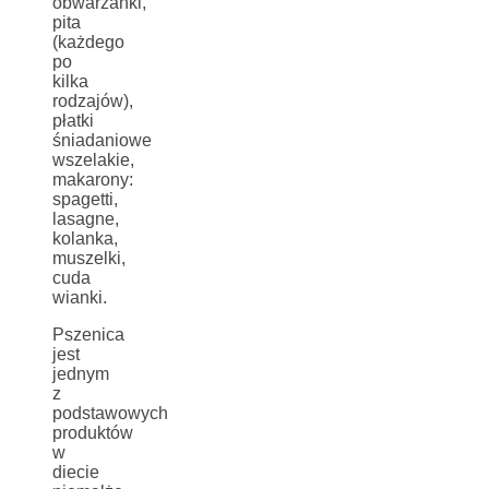
obwarzanki,
pita
(każdego
po
kilka
rodzajów),
płatki
śniadaniowe
wszelakie,
makarony:
spagetti,
lasagne,
kolanka,
muszelki,
cuda
wianki.
Pszenica
jest
jednym
z
podstawowych
produktów
w
diecie