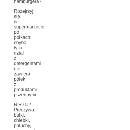
hamburgera?
Rozejrzyj
się
w
supermarkecie
po
półkach:
chyba
tylko
dział
z
detergentami
nie
zawiera
półek
z
produktami
pszennymi.
Reszta?
Pieczywo:
bułki,
chlebki,
paluchy,