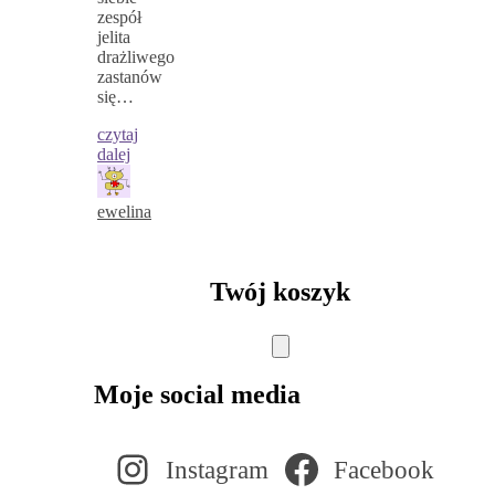
zespół
jelita
drażliwego
zastanów
się…
czytaj
dalej
ewelina
Twój koszyk
Moje social media
Instagram
Facebook