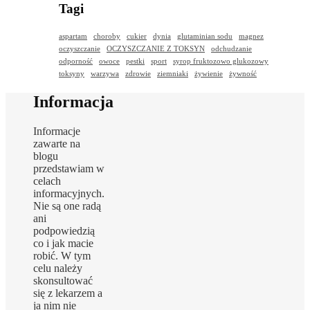
Tagi
aspartam
choroby
cukier
dynia
glutaminian sodu
magnez
oczyszczanie
OCZYSZCZANIE Z TOKSYN
odchudzanie
odporność
owoce
pestki
sport
syrop fruktozowo glukozowy
toksyny
warzywa
zdrowie
ziemniaki
żywienie
żywność
Informacja
Informacje
zawarte na
blogu
przedstawiam w
celach
informacyjnych.
Nie są one radą
ani
podpowiedzią
co i jak macie
robić. W tym
celu należy
skonsultować
się z lekarzem a
ja nim nie