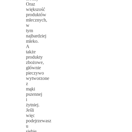
Oraz
większość
produktów
mlecznych,
w
tym
najbardziej
mleko.
A
także
produkty
zbożowe,
głównie
pieczywo
wytworzone
z
mąki
pszennej
i
żytniej.
Jeśli
więc
podejrzewasz
u
siebie