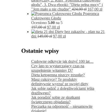
dietetyczny, 2. Kurs "Pogromca cukrowego
głodu", 3. Dwa ebooki: "Dieta pełna mocy" i
Pierwotna
Aktua
"Jem mało a nie chudnę"
424,00
zł
167,00
zł
cena
cena
Pogromca
wynosiła:
wynos
Cukrowego Głodu
424,00 zł.
167,00
Oceniono
5.00
na 5
Pierwotna
Aktualna
197,00
zł
97,00
zł
cena
cena
Diety bez zakazów - plan na 21
wynosiła:
Pierwotna
wynosi:
Aktualna
dni
149,00
zł
97,00
zł
197,00 zł.
cena
97,00 zł.
cena
wynosiła:
wynosi:
149,00 zł.
97,00 zł.
Ostatnie wpisy
Cudowne odkrycie jak dożyć 100 lat…
Czy lato to wystarczający czas na
uzupełnienie witaminy D?
Dieta ketogenna niszczy trzustkę?
Masz cukrzycę? Te produkty
definitywnie wyrzuć ze swojej diety
Jak sobie radzić z dolegliwościami jelita
drażliwego?
Jak poradzić sobie ze skutkami
świątecznego objadania?
Pieczarka na odporność – niesamowite
działanie!