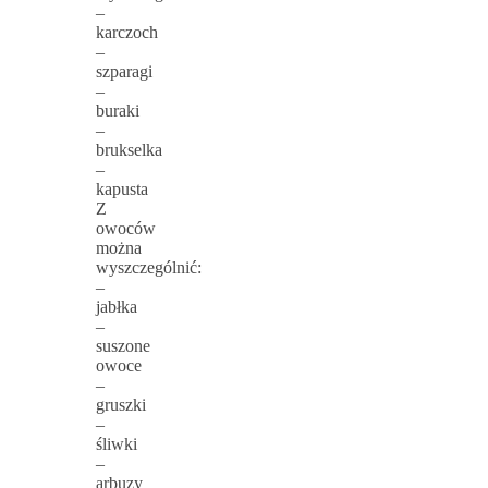
–
karczoch
–
szparagi
–
buraki
–
brukselka
–
kapusta
Z
owoców
można
wyszczególnić:
–
jabłka
–
suszone
owoce
–
gruszki
–
śliwki
–
arbuzy