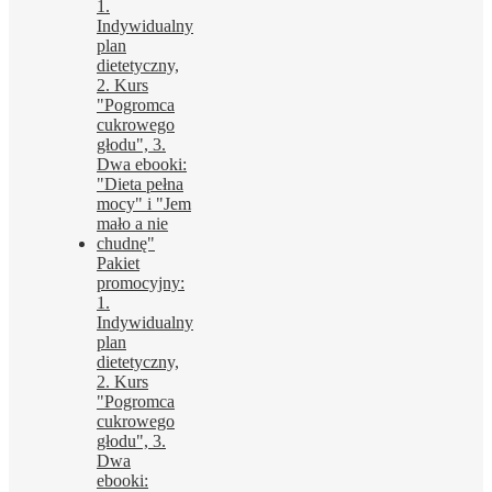
297,00 zł.
127,00 zł.
Pakiet
promocyjny:
1.
Indywidualny
plan
dietetyczny,
2. Kurs
"Pogromca
cukrowego
głodu", 3.
Dwa
ebooki: