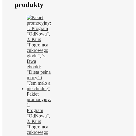
produkty
Pakiet
promocyjny:
1.
Program
"OdNowa",
2. Kurs
"Pogromca
cukrowego