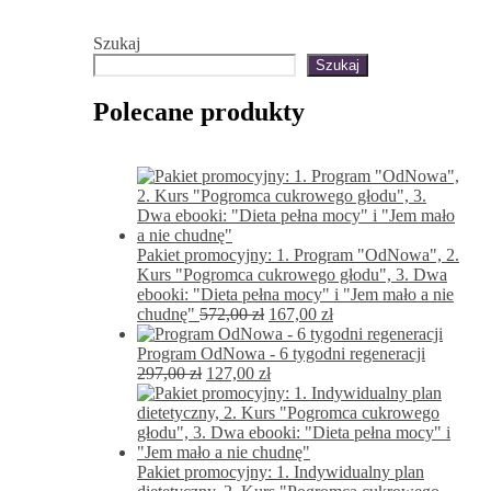
Szukaj
Szukaj
Polecane produkty
Pakiet promocyjny: 1. Program "OdNowa", 2.
Kurs "Pogromca cukrowego głodu", 3. Dwa
ebooki: "Dieta pełna mocy" i "Jem mało a nie
Pierwotna
Aktualna
chudnę"
572,00
zł
167,00
zł
cena
cena
wynosiła:
wynosi:
Program OdNowa - 6 tygodni regeneracji
Pierwotna
572,00 zł.
Aktualna
167,00 zł.
297,00
zł
127,00
zł
cena
cena
wynosiła:
wynosi:
297,00 zł.
127,00 zł.
Pakiet promocyjny: 1. Indywidualny plan