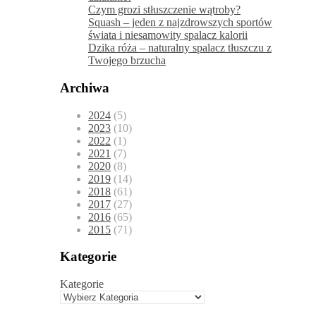
Czym grozi stłuszczenie wątroby?
Squash – jeden z najzdrowszych sportów
świata i niesamowity spalacz kalorii
Dzika róża – naturalny spalacz tłuszczu z
Twojego brzucha
Archiwa
2024
(5)
2023
(10)
2022
(1)
2021
(7)
2020
(8)
2019
(14)
2018
(61)
2017
(27)
2016
(65)
2015
(71)
Kategorie
Kategorie