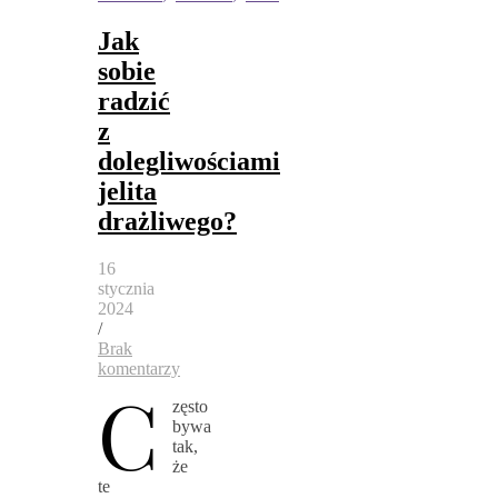
Jak
sobie
radzić
z
dolegliwościami
jelita
drażliwego?
16
stycznia
2024
/
Brak
komentarzy
C
zęsto
bywa
tak,
że
te