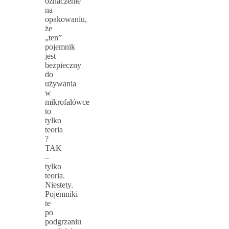
oznaczenie
na
opakowaniu,
że
„ten”
pojemnik
jest
bezpieczny
do
używania
w
mikrofalówce
to
tylko
teoria
?
TAK
–
tylko
teoria.
Niestety.
Pojemniki
te
po
podgrzaniu