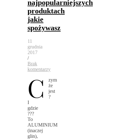
najpopularniejszych
produktach
jakie
spożywasz
11
grudnia
2017
/
Brak
komentarzy
C
zym
że
jest
?
I
gdzie
???
To
ALUMINIUM
(inaczej
glin),