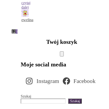
czytaj
dalej
ewelina
1
2
3
Twój koszyk
Moje social media
Instagram
Facebook
Szukaj
Szukaj