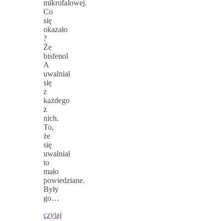
mikrofalowej.
Co
się
okazało
?
Że
bisfenol
A
uwalniał
się
z
każdego
z
nich.
To,
że
się
uwalniał
to
mało
powiedziane.
Były
go…
czytaj