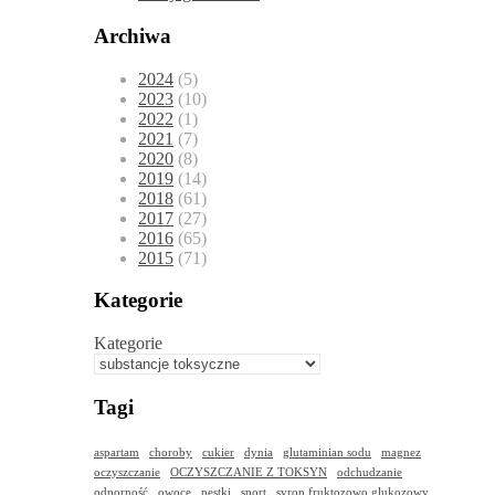
Archiwa
2024
(5)
2023
(10)
2022
(1)
2021
(7)
2020
(8)
2019
(14)
2018
(61)
2017
(27)
2016
(65)
2015
(71)
Kategorie
Kategorie
Tagi
aspartam
choroby
cukier
dynia
glutaminian sodu
magnez
oczyszczanie
OCZYSZCZANIE Z TOKSYN
odchudzanie
odporność
owoce
pestki
sport
syrop fruktozowo glukozowy