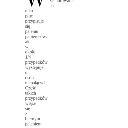
zachorowania
na
raka
płuc
przypisuje
się
paleniu
papierosów,
ale
w
około
1/4
przypadków
występuje
u
osób
niepalących.
Część
takich
przypadków
wiąże
się
z
biernym
paleniem