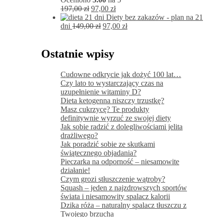
Pierwotna
Aktualna
197,00
zł
97,00
zł
cena
cena
Diety bez zakazów - plan na 21
wynosiła:
Pierwotna
wynosi:
Aktualna
dni
149,00
zł
97,00
zł
197,00 zł.
cena
97,00 zł.
cena
wynosiła:
wynosi:
149,00 zł.
97,00 zł.
Ostatnie wpisy
Cudowne odkrycie jak dożyć 100 lat…
Czy lato to wystarczający czas na
uzupełnienie witaminy D?
Dieta ketogenna niszczy trzustkę?
Masz cukrzycę? Te produkty
definitywnie wyrzuć ze swojej diety
Jak sobie radzić z dolegliwościami jelita
drażliwego?
Jak poradzić sobie ze skutkami
świątecznego objadania?
Pieczarka na odporność – niesamowite
działanie!
Czym grozi stłuszczenie wątroby?
Squash – jeden z najzdrowszych sportów
świata i niesamowity spalacz kalorii
Dzika róża – naturalny spalacz tłuszczu z
Twojego brzucha