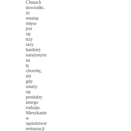
Chinach
dowiodło,
że
smażąc
mięso
jest
się
trzy
razy
bardziej
narażonym
na
tę
chorobę,
niż
gdy
smaży
się
produkty
innego
rodzaju.
Mieszkanie
w
sąsiedztwie
restauracji