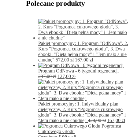
Polecane produkty
Pakiet promocyjny: 1. Program "OdNowa", 2.
Kurs "Pogromca cukrowego głodu", 3. Dwa
ebooki: "Dieta pełna mocy" i "Jem mało a nie
Pierwotna
Aktualna
chudnę"
572,00
zł
167,00
zł
cena
cena
wynosiła:
wynosi:
Program OdNowa - 6 tygodni regeneracji
Pierwotna
572,00 zł.
Aktualna
167,00 zł.
297,00
zł
127,00
zł
cena
cena
wynosiła:
wynosi:
297,00 zł.
127,00 zł.
Pakiet promocyjny: 1. Indywidualny plan
dietetyczny, 2. Kurs "Pogromca cukrowego
głodu", 3. Dwa ebooki: "Dieta pełna mocy" i
Pierwotna
Aktua
"Jem mało a nie chudnę"
424,00
zł
167,00
zł
cena
cena
Pogromca
wynosiła:
wynos
Cukrowego Głodu
424,00 zł.
167,00
Oceniono
5.00
na 5