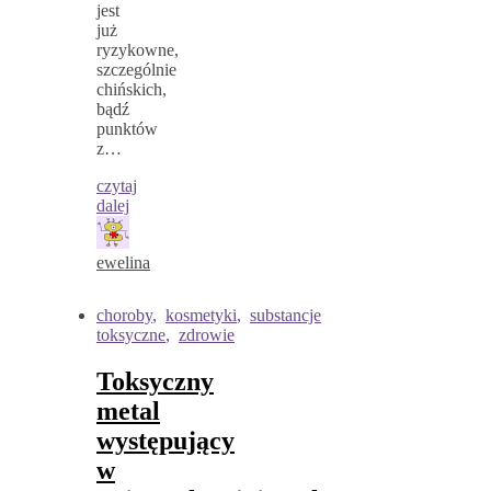
jest
już
ryzykowne,
szczególnie
chińskich,
bądź
punktów
z…
czytaj
dalej
ewelina
choroby
,
kosmetyki
,
substancje
toksyczne
,
zdrowie
Toksyczny
metal
występujący
w