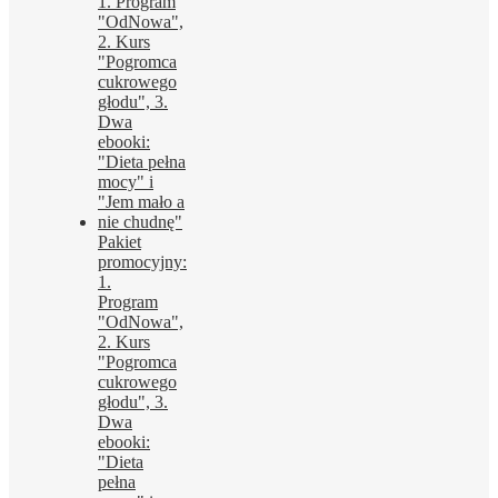
Pakiet
promocyjny:
1.
Program
"OdNowa",
2. Kurs
"Pogromca
cukrowego
głodu", 3.
Dwa
ebooki:
"Dieta
pełna