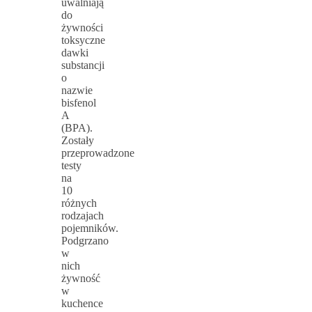
uwalniają
do
żywności
toksyczne
dawki
substancji
o
nazwie
bisfenol
A
(BPA).
Zostały
przeprowadzone
testy
na
10
różnych
rodzajach
pojemników.
Podgrzano
w
nich
żywność
w
kuchence