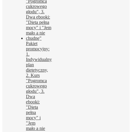
Pakiet
promocyjny:
1.
Indywidualny
plan
dietetyczny,
2. Kurs
"Pogromca
cukrowego
głodu", 3.
Dwa
ebooki:
"Dieta
pełna
mocy" i
"Jem
mało a nie