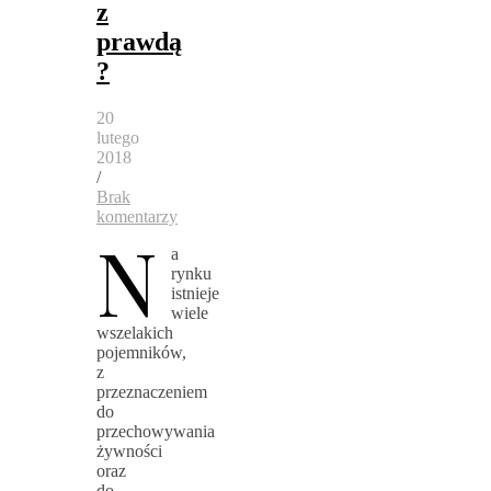
z
prawdą
?
20
lutego
2018
/
Brak
komentarzy
N
a
rynku
istnieje
wiele
wszelakich
pojemników,
z
przeznaczeniem
do
przechowywania
żywności
oraz
do