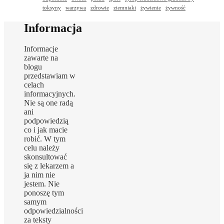
toksyny
warzywa
zdrowie
ziemniaki
żywienie
żywność
Informacja
Informacje
zawarte na
blogu
przedstawiam w
celach
informacyjnych.
Nie są one radą
ani
podpowiedzią
co i jak macie
robić. W tym
celu należy
skonsultować
się z lekarzem a
ja nim nie
jestem. Nie
ponoszę tym
samym
odpowiedzialności
za teksty