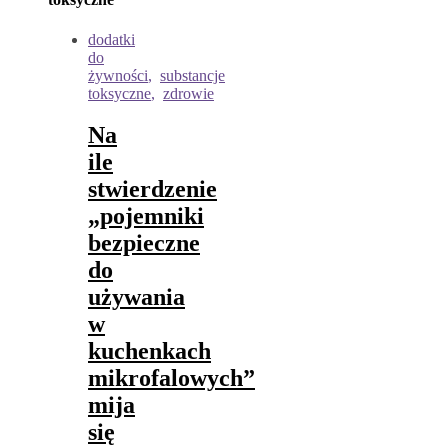
dodatki
do
żywności
,
substancje
toksyczne
,
zdrowie
Na
ile
stwierdzenie
„pojemniki
bezpieczne
do
używania
w
kuchenkach
mikrofalowych”
mija
się