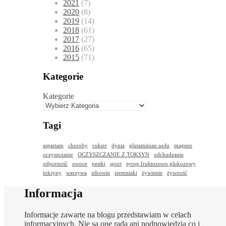
2021
(7)
2020
(8)
2019
(14)
2018
(61)
2017
(27)
2016
(65)
2015
(71)
Kategorie
Kategorie
Tagi
aspartam
choroby
cukier
dynia
glutaminian sodu
magnez
oczyszczanie
OCZYSZCZANIE Z TOKSYN
odchudzanie
odporność
owoce
pestki
sport
syrop fruktozowo glukozowy
toksyny
warzywa
zdrowie
ziemniaki
żywienie
żywność
Informacja
Informacje zawarte na blogu przedstawiam w celach
informacyjnych. Nie są one radą ani podpowiedzią co i