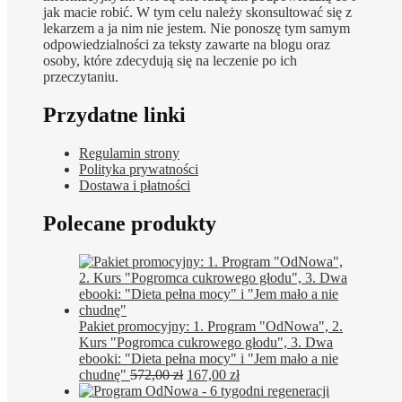
jak macie robić. W tym celu należy skonsultować się z
lekarzem a ja nim nie jestem. Nie ponoszę tym samym
odpowiedzialności za teksty zawarte na blogu oraz
osoby, które zdecydują się na leczenie po ich
przeczytaniu.
Przydatne linki
Regulamin strony
Polityka prywatności
Dostawa i płatności
Polecane produkty
Pakiet promocyjny: 1. Program "OdNowa", 2.
Kurs "Pogromca cukrowego głodu", 3. Dwa
ebooki: "Dieta pełna mocy" i "Jem mało a nie
Pierwotna
Aktualna
chudnę"
572,00
zł
167,00
zł
cena
cena