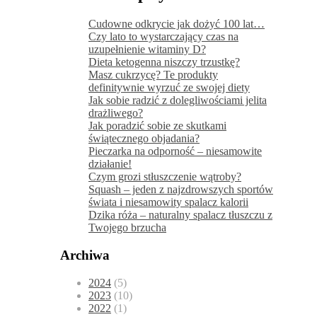
Cudowne odkrycie jak dożyć 100 lat…
Czy lato to wystarczający czas na
uzupełnienie witaminy D?
Dieta ketogenna niszczy trzustkę?
Masz cukrzycę? Te produkty
definitywnie wyrzuć ze swojej diety
Jak sobie radzić z dolegliwościami jelita
drażliwego?
Jak poradzić sobie ze skutkami
świątecznego objadania?
Pieczarka na odporność – niesamowite
działanie!
Czym grozi stłuszczenie wątroby?
Squash – jeden z najzdrowszych sportów
świata i niesamowity spalacz kalorii
Dzika róża – naturalny spalacz tłuszczu z
Twojego brzucha
Archiwa
2024
(5)
2023
(10)
2022
(1)