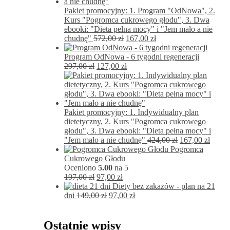
Pakiet promocyjny: 1. Program "OdNowa", 2.
Kurs "Pogromca cukrowego głodu", 3. Dwa
ebooki: "Dieta pełna mocy" i "Jem mało a nie
Pierwotna
Aktualna
chudnę"
572,00
zł
167,00
zł
cena
cena
wynosiła:
wynosi:
Program OdNowa - 6 tygodni regeneracji
Pierwotna
572,00 zł.
Aktualna
167,00 zł.
297,00
zł
127,00
zł
cena
cena
wynosiła:
wynosi:
297,00 zł.
127,00 zł.
Pakiet promocyjny: 1. Indywidualny plan
dietetyczny, 2. Kurs "Pogromca cukrowego
głodu", 3. Dwa ebooki: "Dieta pełna mocy" i
Pierwotna
Aktua
"Jem mało a nie chudnę"
424,00
zł
167,00
zł
cena
cena
Pogromca
wynosiła:
wynos
Cukrowego Głodu
424,00 zł.
167,00
Oceniono
5.00
na 5
Pierwotna
Aktualna
197,00
zł
97,00
zł
cena
cena
Diety bez zakazów - plan na 21
wynosiła:
Pierwotna
wynosi:
Aktualna
dni
149,00
zł
97,00
zł
197,00 zł.
cena
97,00 zł.
cena
wynosiła:
wynosi:
149,00 zł.
97,00 zł.
Ostatnie wpisy