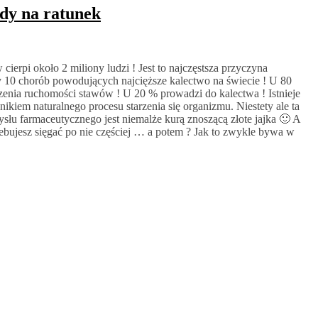
ody na ratunek
erpi około 2 miliony ludzi ! Jest to najczęstsza przyczyna
y 10 chorób powodujących najcięższe kalectwo na świecie ! U 80
enia ruchomości stawów ! U 20 % prowadzi do kalectwa ! Istnieje
ynikiem naturalnego procesu starzenia się organizmu. Niestety ale ta
łu farmaceutycznego jest niemalże kurą znoszącą złote jajka 🙂 A
ebujesz sięgać po nie częściej … a potem ? Jak to zwykle bywa w