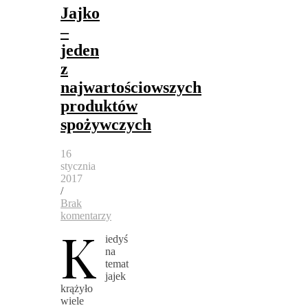
Jajko
–
jeden
z
najwartościowszych
produktów
spożywczych
16
stycznia
2017
/
Brak
komentarzy
K
iedyś
na
temat
jajek
krążyło
wiele