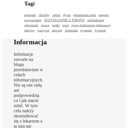
Tagi
aspartam
choroby
cukier
dynia
glutaminian sodu
magnez
oczyszczanie
OCZYSZCZANIE Z TOKSYN
odchudzanie
odporność
owoce
pestki
sport
syrop fruktozowo glukozowy
toksyny
warzywa
zdrowie
ziemniaki
żywienie
żywność
Informacja
Informacje
zawarte na
blogu
przedstawiam w
celach
informacyjnych.
Nie są one radą
ani
podpowiedzią
co i jak macie
robić. W tym
celu należy
skonsultować
się z lekarzem a
ja nim nie