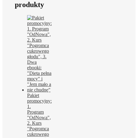
produkty
Pakiet
promocyjny:
1.
Program
"OdNowa",
2. Kurs
"Pogromca
cukrowego