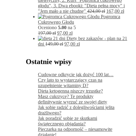
dietetyczny, 2. Kurs "Pogromca cukrowego
głodu", 3. Dwa ebooki: "Dieta pełna mocy" i
Pierwotna
Aktua
"Jem mało a nie chudnę"
424,00
zł
167,00
zł
cena
cena
Pogromca
wynosiła:
wynos
Cukrowego Głodu
424,00 zł.
167,00
Oceniono
5.00
na 5
Pierwotna
Aktualna
197,00
zł
97,00
zł
cena
cena
Diety bez zakazów - plan na 21
wynosiła:
Pierwotna
wynosi:
Aktualna
dni
149,00
zł
97,00
zł
197,00 zł.
cena
97,00 zł.
cena
wynosiła:
wynosi:
149,00 zł.
97,00 zł.
Ostatnie wpisy
Cudowne odkrycie jak dożyć 100 lat…
Czy lato to wystarczający czas na
uzupełnienie witaminy D?
Dieta ketogenna niszczy trzustkę?
Masz cukrzycę? Te produkty
definitywnie wyrzuć ze swojej diety
Jak sobie radzić z dolegliwościami jelita
drażliwego?
Jak poradzić sobie ze skutkami
świątecznego objadania?
Pieczarka na odporność – niesamowite
działanie!