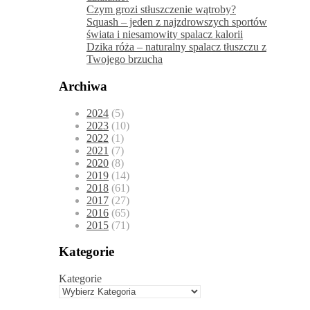
Czym grozi stłuszczenie wątroby?
Squash – jeden z najzdrowszych sportów
świata i niesamowity spalacz kalorii
Dzika róża – naturalny spalacz tłuszczu z
Twojego brzucha
Archiwa
2024
(5)
2023
(10)
2022
(1)
2021
(7)
2020
(8)
2019
(14)
2018
(61)
2017
(27)
2016
(65)
2015
(71)
Kategorie
Kategorie