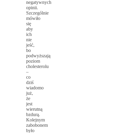
negatywnych
opinii.
Szczególnie
mówiło
się
aby
ich
nie
jeść,
bo
podwyższają
poziom
cholesterolu
–
co
dziś
wiadomo
już,
że
jest
wierutną
bzdurą.
Kolejnym
zabobonem
było