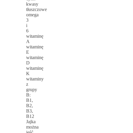
kwasy
tłuszczowe
omega
3
i
6
witaminę
A
witaminę
E
witaminę
D
witaminę
K
witaminy
z
grupy
B:
B1,
B2,
B3,
B12
Jajka
można
jeść