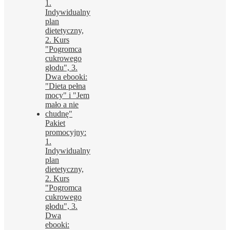
297,00 zł.
127,00 zł.
Pakiet
promocyjny:
1.
Indywidualny
plan
dietetyczny,
2. Kurs
"Pogromca
cukrowego
głodu", 3.
Dwa
ebooki: