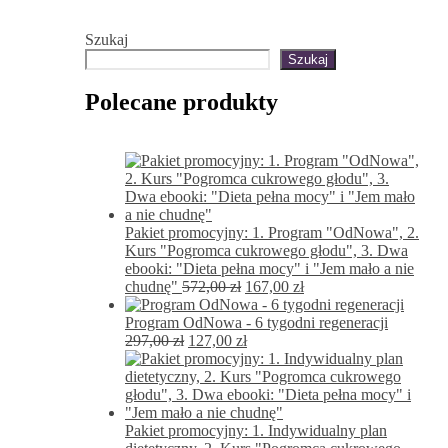
Szukaj
Szukaj
Polecane produkty
Pakiet promocyjny: 1. Program "OdNowa", 2.
Kurs "Pogromca cukrowego głodu", 3. Dwa
ebooki: "Dieta pełna mocy" i "Jem mało a nie
Pierwotna
Aktualna
chudnę"
572,00
zł
167,00
zł
cena
cena
wynosiła:
wynosi:
Program OdNowa - 6 tygodni regeneracji
Pierwotna
572,00 zł.
Aktualna
167,00 zł.
297,00
zł
127,00
zł
cena
cena
wynosiła:
wynosi:
297,00 zł.
127,00 zł.
Pakiet promocyjny: 1. Indywidualny plan