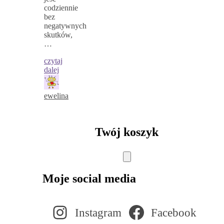
codziennie
bez
negatywnych
skutków,
…
czytaj
dalej
ewelina
Twój koszyk
Moje social media
Instagram
Facebook