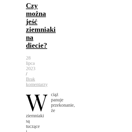
Czy
można
jeść
ziemniaki
na
diecie?
28
lipca
2023
/
Brak
komentarzy
W
ciąż
panuje
przekonanie,
że
ziemniaki
są
tuczące
i