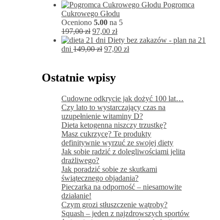
cena
cena
Pogromca
wynosiła:
wynos
Cukrowego Głodu
424,00 zł.
167,00
Oceniono
5.00
na 5
Pierwotna
Aktualna
197,00
zł
97,00
zł
cena
cena
Diety bez zakazów - plan na 21
wynosiła:
Pierwotna
wynosi:
Aktualna
dni
149,00
zł
97,00
zł
197,00 zł.
cena
97,00 zł.
cena
wynosiła:
wynosi:
149,00 zł.
97,00 zł.
Ostatnie wpisy
Cudowne odkrycie jak dożyć 100 lat…
Czy lato to wystarczający czas na
uzupełnienie witaminy D?
Dieta ketogenna niszczy trzustkę?
Masz cukrzycę? Te produkty
definitywnie wyrzuć ze swojej diety
Jak sobie radzić z dolegliwościami jelita
drażliwego?
Jak poradzić sobie ze skutkami
świątecznego objadania?
Pieczarka na odporność – niesamowite
działanie!
Czym grozi stłuszczenie wątroby?
Squash – jeden z najzdrowszych sportów