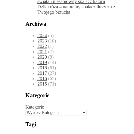
świata i niesamowity spalacz kalorii
Dzika róża – naturalny spalacz tłuszczu z
Twojego brzucha
Archiwa
2024
(5)
2023
(10)
2022
(1)
2021
(7)
2020
(8)
2019
(14)
2018
(61)
2017
(27)
2016
(65)
2015
(71)
Kategorie
Kategorie
Tagi