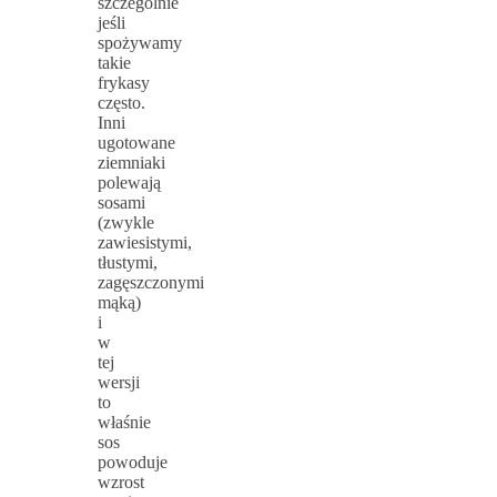
szczególnie
jeśli
spożywamy
takie
frykasy
często.
Inni
ugotowane
ziemniaki
polewają
sosami
(zwykle
zawiesistymi,
tłustymi,
zagęszczonymi
mąką)
i
w
tej
wersji
to
właśnie
sos
powoduje
wzrost