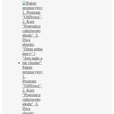
Pakiet
promocyjny:
1.
Program
"OdNowa",
2. Kurs
"Pogromca
cukrowego
głodu", 3.
Dwa
ebooki: