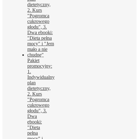
Pakiet
promocyjny:
1.
Indywidualny
plan
dietetyczny,
2. Kurs
"Pogromca
cukrowego
głodu", 3.
Dwa
ebooki:
"Dieta
pełna
mocy" i