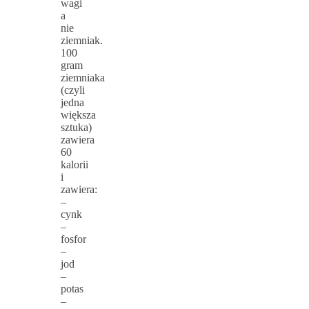
wagi
a
nie
ziemniak.
100
gram
ziemniaka
(czyli
jedna
większa
sztuka)
zawiera
60
kalorii
i
zawiera:
–
cynk
–
fosfor
–
jod
–
potas
–