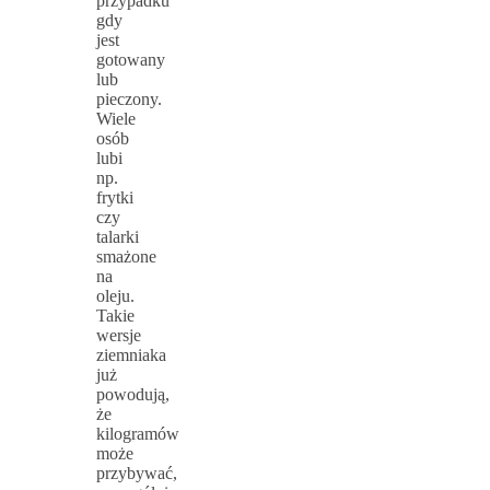
przypadku
gdy
jest
gotowany
lub
pieczony.
Wiele
osób
lubi
np.
frytki
czy
talarki
smażone
na
oleju.
Takie
wersje
ziemniaka
już
powodują,
że
kilogramów
może
przybywać,