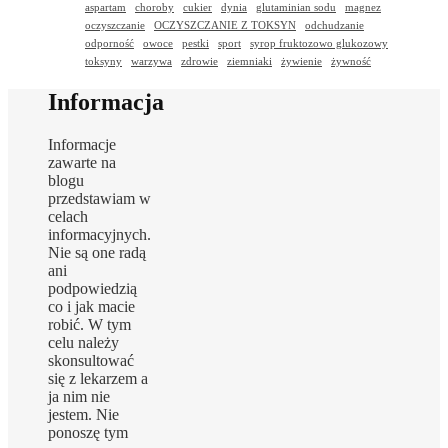
aspartam
choroby
cukier
dynia
glutaminian sodu
magnez
oczyszczanie
OCZYSZCZANIE Z TOKSYN
odchudzanie
odporność
owoce
pestki
sport
syrop fruktozowo glukozowy
toksyny
warzywa
zdrowie
ziemniaki
żywienie
żywność
Informacja
Informacje
zawarte na
blogu
przedstawiam w
celach
informacyjnych.
Nie są one radą
ani
podpowiedzią
co i jak macie
robić. W tym
celu należy
skonsultować
się z lekarzem a
ja nim nie
jestem. Nie
ponoszę tym