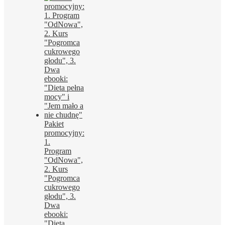
Pakiet
promocyjny:
1.
Program
"OdNowa",
2. Kurs
"Pogromca
cukrowego
głodu", 3.
Dwa
ebooki:
"Dieta