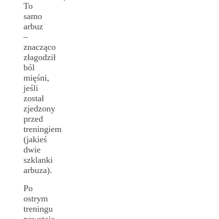
To
samo
arbuz
–
znacząco
złagodził
ból
mięśni,
jeśli
został
zjedzony
przed
treningiem
(jakieś
dwie
szklanki
arbuza).
Po
ostrym
treningu
powstają