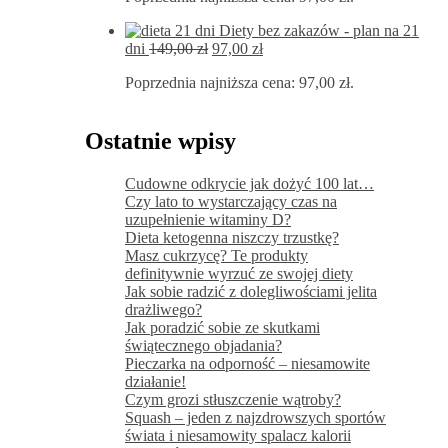
197,00 zł.
97,00 zł.
Diety bez zakazów - plan na 21
Pierwotna
Aktualna
dni
149,00
zł
97,00
zł
cena
cena
Poprzednia najniższa cena:
97,00
zł
.
wynosiła:
wynosi:
149,00 zł.
97,00 zł.
Ostatnie wpisy
Cudowne odkrycie jak dożyć 100 lat…
Czy lato to wystarczający czas na
uzupełnienie witaminy D?
Dieta ketogenna niszczy trzustkę?
Masz cukrzycę? Te produkty
definitywnie wyrzuć ze swojej diety
Jak sobie radzić z dolegliwościami jelita
drażliwego?
Jak poradzić sobie ze skutkami
świątecznego objadania?
Pieczarka na odporność – niesamowite
działanie!
Czym grozi stłuszczenie wątroby?
Squash – jeden z najzdrowszych sportów
świata i niesamowity spalacz kalorii