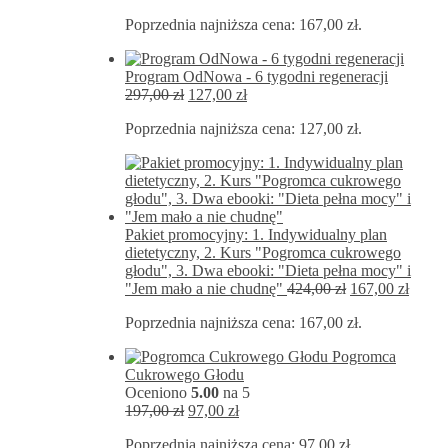
cena
cena
Poprzednia najniższa cena:
167,00
zł
.
wynosiła:
wynosi:
572,00 zł.
167,00 zł.
Program OdNowa - 6 tygodni regeneracji
Pierwotna
Aktualna
297,00
zł
127,00
zł
cena
cena
Poprzednia najniższa cena:
127,00
zł
.
wynosiła:
wynosi:
297,00 zł.
127,00 zł.
Pakiet promocyjny: 1. Indywidualny plan
dietetyczny, 2. Kurs "Pogromca cukrowego
głodu", 3. Dwa ebooki: "Dieta pełna mocy" i
Pierwotna
Aktua
"Jem mało a nie chudnę"
424,00
zł
167,00
zł
cena
cena
Poprzednia najniższa cena:
167,00
zł
.
wynosiła:
wynos
424,00 zł.
167,00
Pogromca
Cukrowego Głodu
Oceniono
5.00
na 5
Pierwotna
Aktualna
197,00
zł
97,00
zł
cena
cena
Poprzednia najniższa cena:
97,00
zł
.
wynosiła:
wynosi: