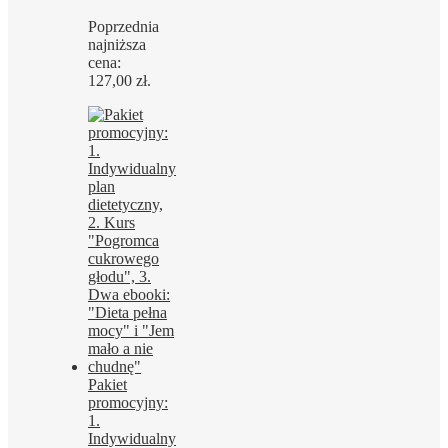
cena
cena
Poprzednia
wynosiła:
wynosi:
najniższa
297,00 zł.
127,00 zł.
cena:
127,00
zł
.
Pakiet
promocyjny:
1.
Indywidualny