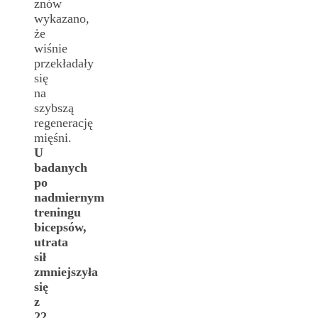
znów
wykazano,
że
wiśnie
przekładały
się
na
szybszą
regenerację
mięśni.
U
badanych
po
nadmiernym
treningu
bicepsów,
utrata
sił
zmniejszyła
się
z
22