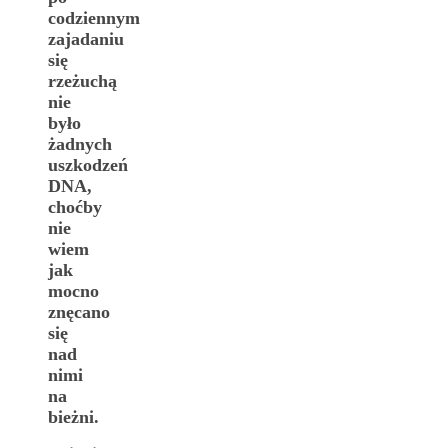
codziennym
zajadaniu
się
rzeżuchą
nie
było
żadnych
uszkodzeń
DNA,
choćby
nie
wiem
jak
mocno
znęcano
się
nad
nimi
na
bieżni.