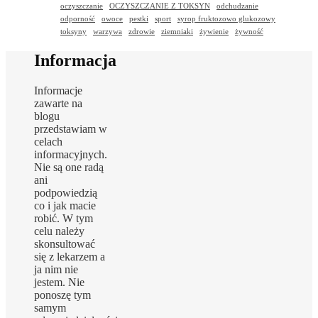
oczyszczanie
OCZYSZCZANIE Z TOKSYN
odchudzanie
odporność
owoce
pestki
sport
syrop fruktozowo glukozowy
toksyny
warzywa
zdrowie
ziemniaki
żywienie
żywność
Informacja
Informacje
zawarte na
blogu
przedstawiam w
celach
informacyjnych.
Nie są one radą
ani
podpowiedzią
co i jak macie
robić. W tym
celu należy
skonsultować
się z lekarzem a
ja nim nie
jestem. Nie
ponoszę tym
samym