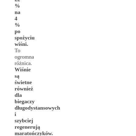
%
na
4
%
po
spożyciu
wiśni.
To
ogromna
różnica.
Wiśnie
są
świetne
również
dla
biegaczy
długodystansowych
i
szybciej
regenerują
maratończyków.