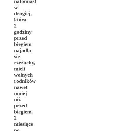
natomiast
w
drugiej,
która
2
godziny
przed
biegiem
najadła
się
rzeżuchy,
mieli
wolnych
rodników
nawet
mniej
niż
przed
biegiem.
2
miesiące
po