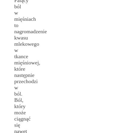
Palący
ból
w
mięśniach
to
nagromadzenie
kwasu
mlekowego
w
tkance
mięśniowej,
które
następnie
przechodzi
w
ból.
Ból,
który
może
ciągnąć
się
nawet