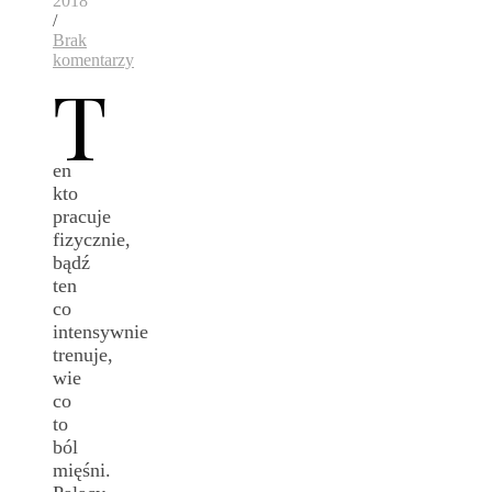
2018
/
Brak
komentarzy
T
en
kto
pracuje
fizycznie,
bądź
ten
co
intensywnie
trenuje,
wie
co
to
ból
mięśni.