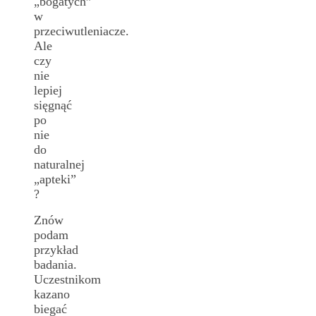
„bogatych”
w
przeciwutleniacze.
Ale
czy
nie
lepiej
sięgnąć
po
nie
do
naturalnej
„apteki”
?
Znów
podam
przykład
badania.
Uczestnikom
kazano
biegać