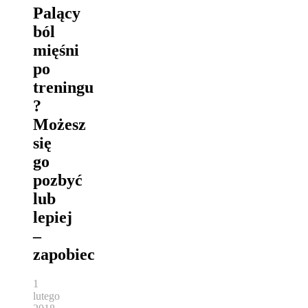
Palący
ból
mięśni
po
treningu
?
Możesz
się
go
pozbyć
lub
lepiej
–
zapobiec
1
lutego