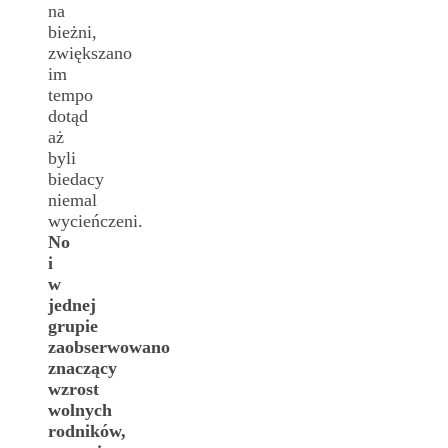
na
bieżni,
zwiększano
im
tempo
dotąd
aż
byli
biedacy
niemal
wycieńczeni.
No
i
w
jednej
grupie
zaobserwowano
znaczący
wzrost
wolnych
rodników,