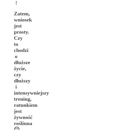
!
Zatem,
wniosek
jest
prosty.
Czy
to
chodzi
o
dłuższe
życie,
czy
dłuższy
i
intensywniejszy
trening,
ratunkiem
jest
żywność
roślinna
🙂