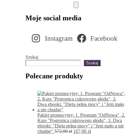
Moje social media
Instagram
Facebook
Szukaj
Szukaj
Polecane produkty
Pakiet promocyjny: 1. Program "OdNowa", 2.
Kurs "Pogromca cukrowego głodu", 3. Dwa
ebooki: "Dieta pełna mocy" i "Jem mało a nie
Pierwotna
Aktualna
chudnę"
572,00
zł
167,00
zł