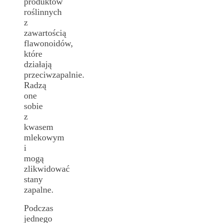
produktów
roślinnych
z
zawartością
flawonoidów,
które
działają
przeciwzapalnie.
Radzą
one
sobie
z
kwasem
mlekowym
i
mogą
zlikwidować
stany
zapalne.
Podczas
jednego