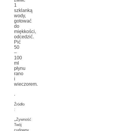
1
szklanką
wody,
gotować
do
miękkości,
odcedzić.
Pić
50
–
100
ml
płynu
rano
i
wieczorem.
.
Źródło
:
„
Żywność
Twój
cudowny