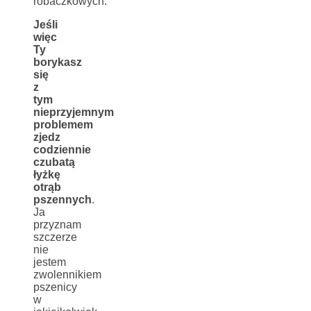
robaczkowych.
Jeśli
więc
Ty
borykasz
się
z
tym
nieprzyjemnym
problemem
zjedz
codziennie
czubatą
łyżkę
otrąb
pszennych
.
Ja
przyznam
szczerze
nie
jestem
zwolennikiem
pszenicy
w