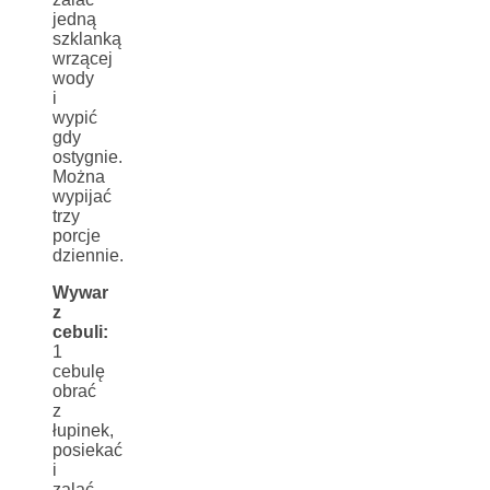
jedną
szklanką
wrzącej
wody
i
wypić
gdy
ostygnie.
Można
wypijać
trzy
porcje
dziennie.
Wywar
z
cebuli:
1
cebulę
obrać
z
łupinek,
posiekać
i
zalać