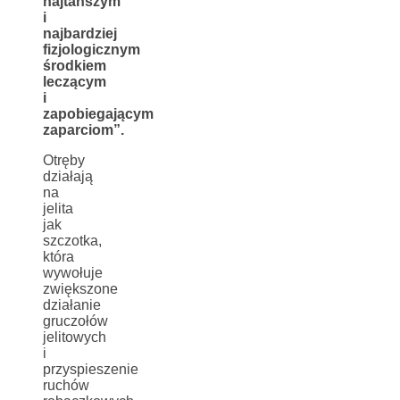
najtańszym
i
najbardziej
fizjologicznym
środkiem
leczącym
i
zapobiegającym
zaparciom”.
Otręby
działają
na
jelita
jak
szczotka,
która
wywołuje
zwiększone
działanie
gruczołów
jelitowych
i
przyspieszenie
ruchów