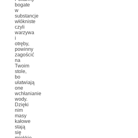
bogate
w
substancje
włókniste
czyli
warzywa
i
otręby,
powinny
zagościć
na
Twoim
stole,
bo
ułatwiają
one
wchłanianie
wody.
Dzięki
nim
masy
kałowe
stają
się
miękkie