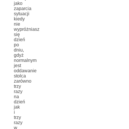
jako
zaparcia
sytuacji
kiedy
nie
wypróżniasz
się
dzień
po
dniu,
gdyż
normalnym
jest
oddawanie
stolca
zarówno
trzy
razy
na
dzień
jak
i
trzy
razy
w