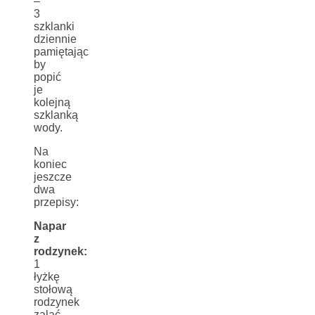
–
3
szklanki
dziennie
pamiętając
by
popić
je
kolejną
szklanką
wody.
Na
koniec
jeszcze
dwa
przepisy:
Napar
z
rodzynek:
1
łyżkę
stołową
rodzynek
zalać