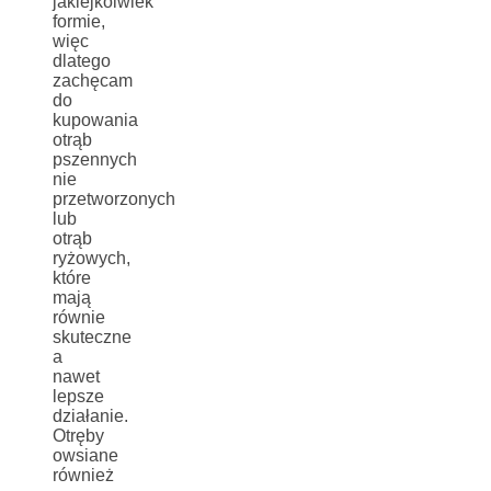
jakiejkolwiek
formie,
więc
dlatego
zachęcam
do
kupowania
otrąb
pszennych
nie
przetworzonych
lub
otrąb
ryżowych,
które
mają
równie
skuteczne
a
nawet
lepsze
działanie.
Otręby
owsiane
również