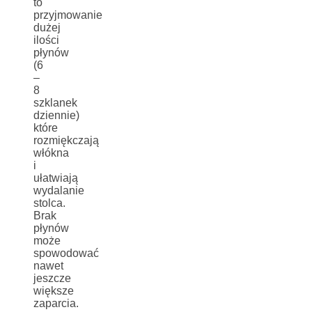
to
przyjmowanie
dużej
ilości
płynów
(6
–
8
szklanek
dziennie)
które
rozmiękczają
włókna
i
ułatwiają
wydalanie
stolca.
Brak
płynów
może
spowodować
nawet
jeszcze
większe
zaparcia.