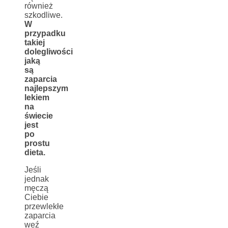
również
szkodliwe.
W
przypadku
takiej
dolegliwości
jaką
są
zaparcia
najlepszym
lekiem
na
świecie
jest
po
prostu
dieta.
Jeśli
jednak
męczą
Ciebie
przewlekłe
zaparcia
weź