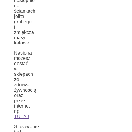
następnie
na
ściankach
jelita
grubego
i
zmiękcza
masy
kałowe.
Nasiona
możesz
dostać
w
sklepach
ze
zdrową
żywnością
oraz
przez
internet
np.
TUTAJ
.
Stosowanie
tych