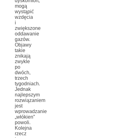
dyskomfort,
mogą
wystąpić
wzdęcia
i
zwiększone
oddawanie
gazów.
Objawy
takie
znikają
zwykle
po
dwóch,
trzech
tygodniach.
Jednak
najlepszym
rozwiązaniem
jest
wprowadzanie
„włókien”
powoli.
Kolejna
rzecz