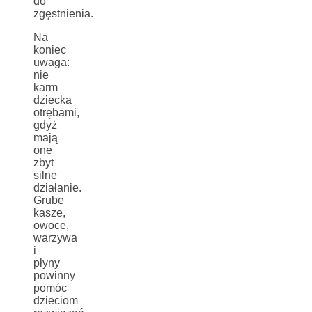
do
zgęstnienia.
Na
koniec
uwaga:
nie
karm
dziecka
otrębami,
gdyż
mają
one
zbyt
silne
działanie.
Grube
kasze,
owoce,
warzywa
i
płyny
powinny
pomóc
dzieciom