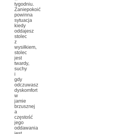
tygodniu.
Zaniepokoić
powinna
sytuacja
kiedy
oddajesz
stolec
z
wysiłkiem,
stolec
jest
twardy,
suchy
i
gdy
odczuwasz
dyskomfort
w
jamie
brzusznej
a
częstość
jego
oddawania
jest