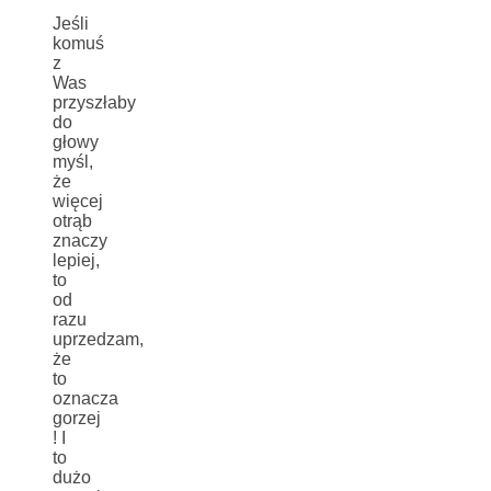
Jeśli
komuś
z
Was
przyszłaby
do
głowy
myśl,
że
więcej
otrąb
znaczy
lepiej,
to
od
razu
uprzedzam,
że
to
oznacza
gorzej
! I
to
dużo