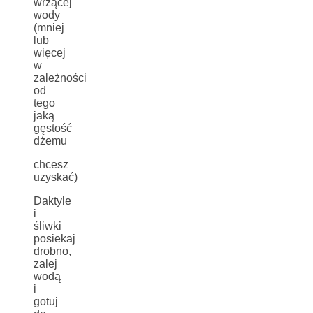
wrzącej
wody
(mniej
lub
więcej
w
zależności
od
tego
jaką
gęstość
dżemu
chcesz
uzyskać)
Daktyle
i
śliwki
posiekaj
drobno,
zalej
wodą
i
gotuj