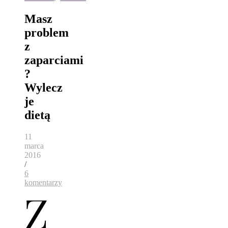
Masz
problem
z
zaparciami
?
Wylecz
je
dietą
11
marca
2016
/
6
komentarzy
Z