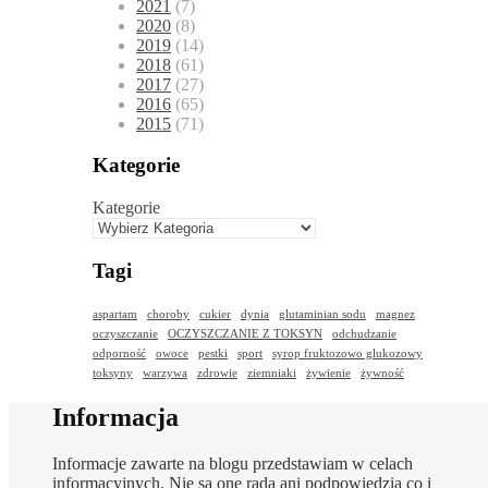
2021
(7)
2020
(8)
2019
(14)
2018
(61)
2017
(27)
2016
(65)
2015
(71)
Kategorie
Kategorie
Tagi
aspartam
choroby
cukier
dynia
glutaminian sodu
magnez
oczyszczanie
OCZYSZCZANIE Z TOKSYN
odchudzanie
odporność
owoce
pestki
sport
syrop fruktozowo glukozowy
toksyny
warzywa
zdrowie
ziemniaki
żywienie
żywność
Informacja
Informacje zawarte na blogu przedstawiam w celach
informacyjnych. Nie są one radą ani podpowiedzią co i