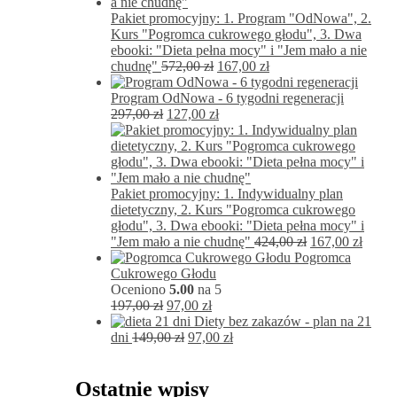
Pakiet promocyjny: 1. Program "OdNowa", 2.
Kurs "Pogromca cukrowego głodu", 3. Dwa
ebooki: "Dieta pełna mocy" i "Jem mało a nie
Pierwotna
Aktualna
chudnę"
572,00
zł
167,00
zł
cena
cena
wynosiła:
wynosi:
Program OdNowa - 6 tygodni regeneracji
Pierwotna
572,00 zł.
Aktualna
167,00 zł.
297,00
zł
127,00
zł
cena
cena
wynosiła:
wynosi:
297,00 zł.
127,00 zł.
Pakiet promocyjny: 1. Indywidualny plan
dietetyczny, 2. Kurs "Pogromca cukrowego
głodu", 3. Dwa ebooki: "Dieta pełna mocy" i
Pierwotna
Aktua
"Jem mało a nie chudnę"
424,00
zł
167,00
zł
cena
cena
Pogromca
wynosiła:
wynos
Cukrowego Głodu
424,00 zł.
167,00
Oceniono
5.00
na 5
Pierwotna
Aktualna
197,00
zł
97,00
zł
cena
cena
Diety bez zakazów - plan na 21
wynosiła:
Pierwotna
wynosi:
Aktualna
dni
149,00
zł
97,00
zł
197,00 zł.
cena
97,00 zł.
cena
wynosiła:
wynosi:
149,00 zł.
97,00 zł.
Ostatnie wpisy