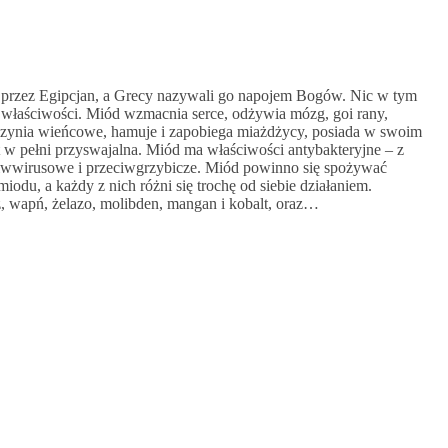
 przez Egipcjan, a Grecy nazywali go napojem Bogów. Nic w tym
 właściwości. Miód wzmacnia serce, odżywia mózg, goi rany,
naczynia wieńcowe, hamuje i zapobiega miażdżycy, posiada w swoim
st w pełni przyswajalna. Miód ma właściwości antybakteryjne – z
rzeciwwirusowe i przeciwgrzybicze. Miód powinno się spożywać
miodu, a każdy z nich różni się trochę od siebie działaniem.
z, wapń, żelazo, molibden, mangan i kobalt, oraz…