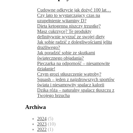
Cudowne odkrycie jak dożyć 100 lat…
Czy lato to wystarczający czas na
uzupełnienie witaminy D?
Dieta ketogenna niszczy trzustkę?
Masz cukrzycę? Te produkty
definitywnie wyrzuć ze swojej diety
Jak sobie radzić z dolegliwościami jelita
drażliwego?
Jak poradzić sobie ze skutkami
świątecznego objadania?
Pieczarka na odporność – niesamowite
działanie!
Czym grozi stłuszczenie wątroby?
Squash – jeden z najzdrowszych sportów
świata i niesamowity spalacz kalorii
Dzika róża – naturalny spalacz tłuszczu z
Twojego brzucha
Archiwa
2024
(5)
2023
(10)
2022
(1)