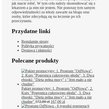
jak macie robić. W tym celu należy skonsultować się z
lekarzem a ja nim nie jestem. Nie ponoszę tym samym
odpowiedzialności za teksty zawarte na blogu oraz
osoby, które zdecydują się na leczenie po ich
przeczytaniu.
Przydatne linki
Regulamin strony
Polityka prywatności
Dostawa i płatności
Polecane produkty
Pakiet promocyjny: 1. Program "OdNowa", 2.
Kurs "Pogromca cukrowego głodu", 3. Dwa
ebooki: "Dieta pełna mocy" i "Jem mało a nie
Pierwotna
Aktualna
chudnę"
572,00
zł
167,00
zł
cena
cena