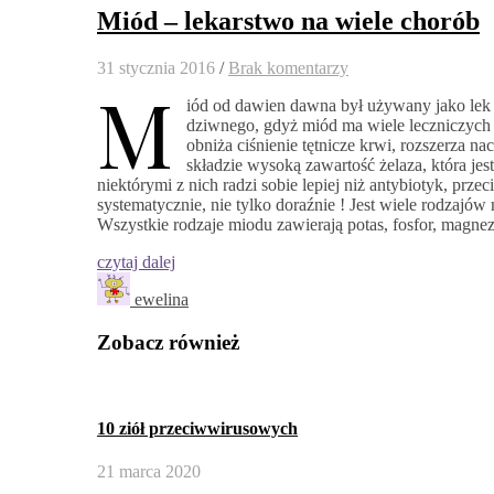
Miód – lekarstwo na wiele chorób
31 stycznia 2016
/
Brak komentarzy
M
iód od dawien dawna był używany jako lek
dziwnego, gdyż miód ma wiele leczniczych
obniża ciśnienie tętnicze krwi, rozszerza 
składzie wysoką zawartość żelaza, która je
niektórymi z nich radzi sobie lepiej niż antybiotyk, p
systematycznie, nie tylko doraźnie ! Jest wiele rodzajów 
Wszystkie rodzaje miodu zawierają potas, fosfor, magne
czytaj dalej
ewelina
Zobacz również
10 ziół przeciwwirusowych
21 marca 2020