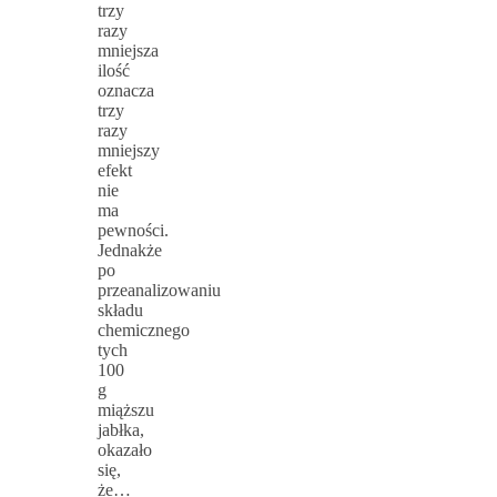
trzy
razy
mniejsza
ilość
oznacza
trzy
razy
mniejszy
efekt
nie
ma
pewności.
Jednakże
po
przeanalizowaniu
składu
chemicznego
tych
100
g
miąższu
jabłka,
okazało
się,
że…