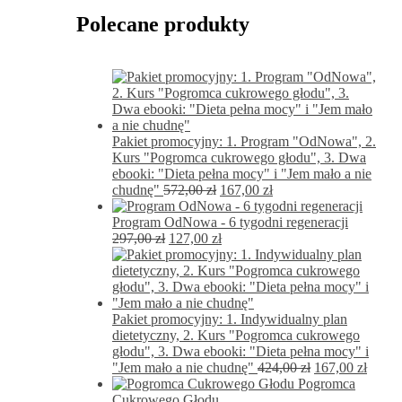
Polecane produkty
Pakiet promocyjny: 1. Program "OdNowa", 2.
Kurs "Pogromca cukrowego głodu", 3. Dwa
ebooki: "Dieta pełna mocy" i "Jem mało a nie
Pierwotna
Aktualna
chudnę"
572,00
zł
167,00
zł
cena
cena
wynosiła:
wynosi:
Program OdNowa - 6 tygodni regeneracji
Pierwotna
572,00 zł.
Aktualna
167,00 zł.
297,00
zł
127,00
zł
cena
cena
wynosiła:
wynosi:
297,00 zł.
127,00 zł.
Pakiet promocyjny: 1. Indywidualny plan
dietetyczny, 2. Kurs "Pogromca cukrowego
głodu", 3. Dwa ebooki: "Dieta pełna mocy" i
Pierwotna
Aktua
"Jem mało a nie chudnę"
424,00
zł
167,00
zł
cena
cena
Pogromca
wynosiła:
wynos
Cukrowego Głodu