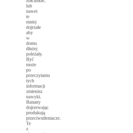
żółciutkie,
lub
nawet
te
mniej
dojrzałe
aby
w
domu
dłużej
poleżały.
Być
może
po
przeczytaniu
tych
informacji
zmienisz
nawyki.
Banany
dojrzewając
produkują
przeciwutleniacze.
Te
z