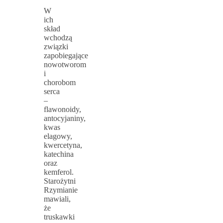
W
ich
skład
wchodzą
związki
zapobiegające
nowotworom
i
chorobom
serca
–
flawonoidy,
antocyjaniny,
kwas
elagowy,
kwercetyna,
katechina
oraz
kemferol.
Starożytni
Rzymianie
mawiali,
że
truskawki