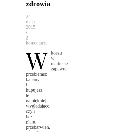
zdrowia
24
maja
2015
/
2
komentarze
W
koszu
w
markecie
zapewne
przebierasz
banany
i
kupujesz
te
najpiękniej
wyglądające,
czyli
bez
plam,
przebarwień,