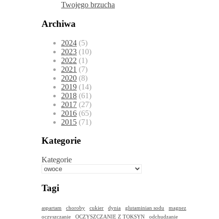
Twojego brzucha
Archiwa
2024
(5)
2023
(10)
2022
(1)
2021
(7)
2020
(8)
2019
(14)
2018
(61)
2017
(27)
2016
(65)
2015
(71)
Kategorie
Kategorie
Tagi
aspartam
choroby
cukier
dynia
glutaminian sodu
magnez
oczyszczanie
OCZYSZCZANIE Z TOKSYN
odchudzanie