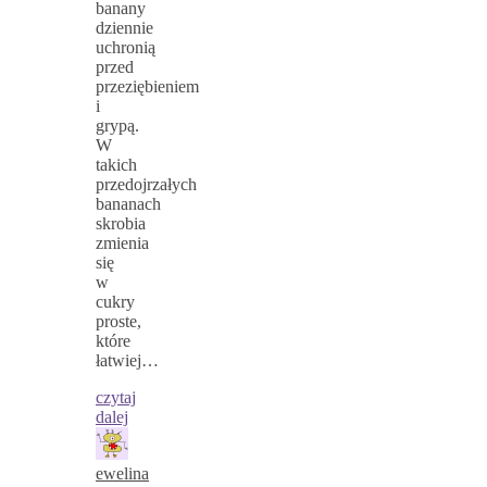
banany
dziennie
uchronią
przed
przeziębieniem
i
grypą.
W
takich
przedojrzałych
bananach
skrobia
zmienia
się
w
cukry
proste,
które
łatwiej…
czytaj
dalej
ewelina