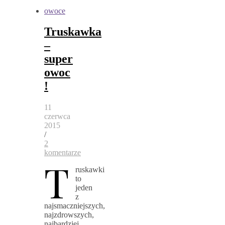
owoce
Truskawka
–
super
owoc
!
11
czerwca
2015
/
2
komentarze
T
ruskawki
to
jeden
z
najsmaczniejszych,
najzdrowszych,
najbardziej