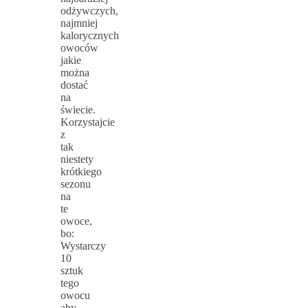
odżywczych,
najmniej
kalorycznych
owoców
jakie
można
dostać
na
świecie.
Korzystajcie
z
tak
niestety
krótkiego
sezonu
na
te
owoce,
bo:
Wystarczy
10
sztuk
tego
owocu
aby