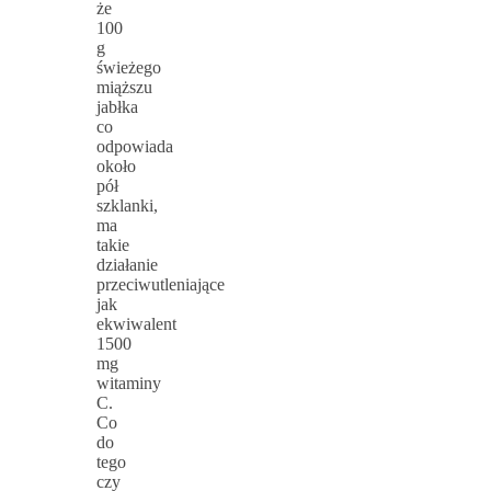
że
100
g
świeżego
miąższu
jabłka
co
odpowiada
około
pół
szklanki,
ma
takie
działanie
przeciwutleniające
jak
ekwiwalent
1500
mg
witaminy
C.
Co
do
tego
czy