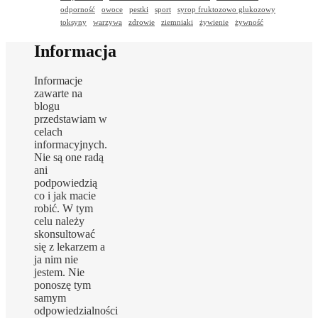
odporność
owoce
pestki
sport
syrop fruktozowo glukozowy
toksyny
warzywa
zdrowie
ziemniaki
żywienie
żywność
Informacja
Informacje
zawarte na
blogu
przedstawiam w
celach
informacyjnych.
Nie są one radą
ani
podpowiedzią
co i jak macie
robić. W tym
celu należy
skonsultować
się z lekarzem a
ja nim nie
jestem. Nie
ponoszę tym
samym
odpowiedzialności