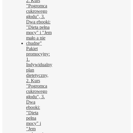
Pakiet
promocyjny:
1.
Indywidualny
plan
dietetyczny,
2. Kurs
"Pogromca
cukrowego
głodu", 3.
Dwa
ebooki:
"Dieta
pełna
mocy" i
"Jem