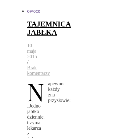
owoce
TAJEMNICA
JABŁKA
10
maja
2015
/
Brak
komentarzy
N
apewno
każdy
zna
przysłowie:
„Jedno
jabłko
dziennie,
trzyma
lekarza
z