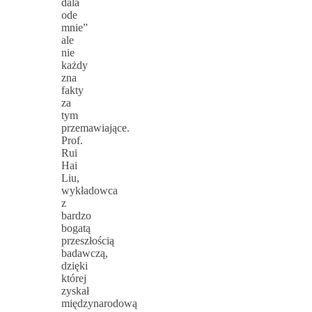
dala
ode
mnie”
ale
nie
każdy
zna
fakty
za
tym
przemawiające.
Prof.
Rui
Hai
Liu,
wykładowca
z
bardzo
bogatą
przeszłością
badawczą,
dzięki
której
zyskał
międzynarodową