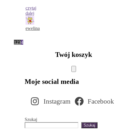
czytaj
dalej
ewelina
1
2
3
4
Twój koszyk
Moje social media
Instagram
Facebook
Szukaj
Szukaj