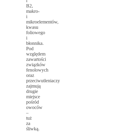
i
B2,
makro-
i
mikroelementów,
kwasu
foliowego
i
błonnika.
Pod
względem
zawartości
związków
fenolowych
oraz
przeciwutleniaczy
zajmują
drugie
miejsce
pośród
owoców
–
tuż
za
śliwką.