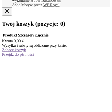
wykonanie
Hubert Jakubowski
149,00 zł.
97,00 zł.
Ashe Motyw przez
WP Royal
.
Twój koszyk
(pozycje: 0)
Produkt
Szczegóły
Łącznie
Kwota
0,00 zł
Produkty
Wysyłka i rabaty są obliczane przy kasie.
Zobacz koszyk
w
Przejdź do płatności
koszyku