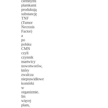
ciemnymi
plamkami
produkują
substancję
TNF
(Tumor
Necrosis
Factor)
a
po
polsku
CMN
czyli
czynnik
martwicy
nowotworów,
który
zwalcza
nieprawidłowe
komórki
w
organizmie.
Im
więcej
plam,