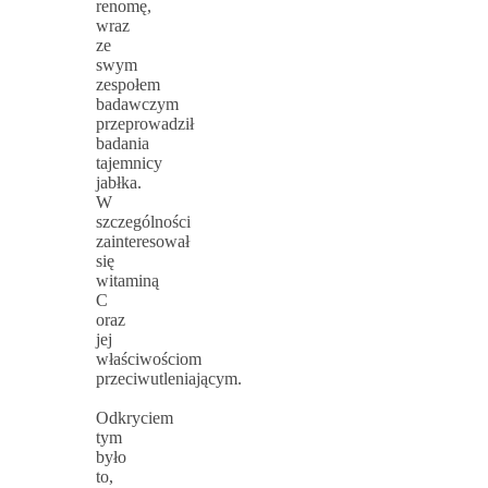
renomę,
wraz
ze
swym
zespołem
badawczym
przeprowadził
badania
tajemnicy
jabłka.
W
szczególności
zainteresował
się
witaminą
C
oraz
jej
właściwościom
przeciwutleniającym.
Odkryciem
tym
było
to,