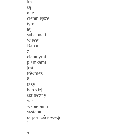
im
są
one
ciemniejsze
tym
tej
substancji
więcej.
Banan
z
ciemnymi
plamkami
jest
również
8
razy
bardziej
skuteczny
we
wspieraniu
systemu
odpornościowego.
1
–
2