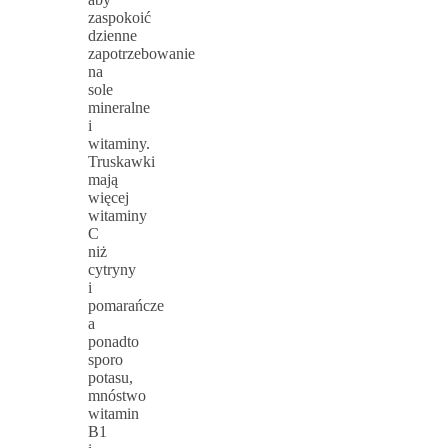
zaspokoić
dzienne
zapotrzebowanie
na
sole
mineralne
i
witaminy.
Truskawki
mają
więcej
witaminy
C
niż
cytryny
i
pomarańcze
a
ponadto
sporo
potasu,
mnóstwo
witamin
B1