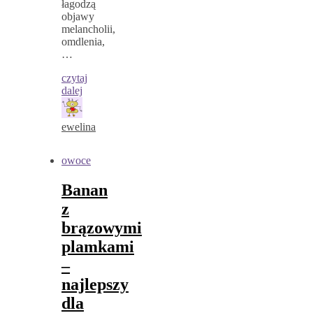
łagodzą
objawy
melancholii,
omdlenia,
…
czytaj
dalej
ewelina
owoce
Banan
z
brązowymi
plamkami
–
najlepszy
dla