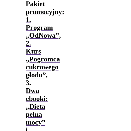
Pakiet
promocyjny:
1.
Program
„OdNowa”,
2.
Kurs
„Pogromca
cukrowego
głodu”,
3.
Dwa
ebooki:
„Dieta
pełna
mocy”
i