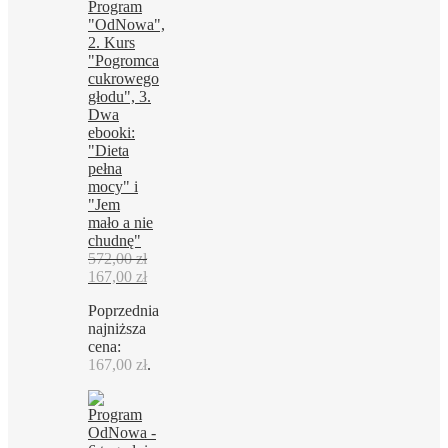
Program
"OdNowa",
2. Kurs
"Pogromca
cukrowego
głodu", 3.
Dwa
ebooki:
"Dieta
pełna
mocy" i
"Jem
mało a nie
chudnę"
572,00
zł
Pierwotna
Aktualna
167,00
zł
cena
cena
Poprzednia
wynosiła:
wynosi:
najniższa
572,00 zł.
167,00 zł.
cena:
167,00
zł
.