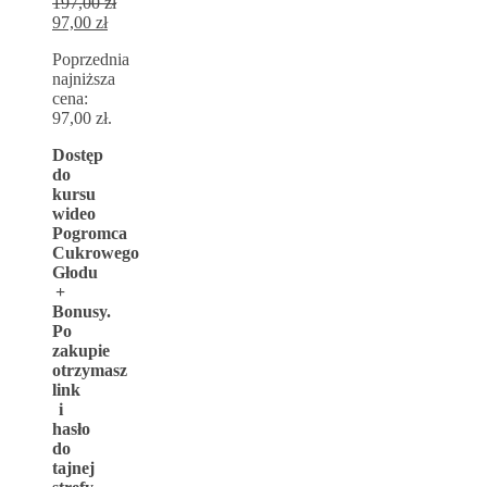
197,00
zł
Pierwotna
97,00
zł
cena
Aktualna
Poprzednia
wynosiła:
cena
najniższa
197,00 zł.
wynosi:
cena:
97,00 zł.
97,00
zł
.
Dostęp
do
kursu
wideo
Pogromca
Cukrowego
Głodu
+
Bonusy.
Po
zakupie
otrzymasz
link
i
hasło
do
tajnej