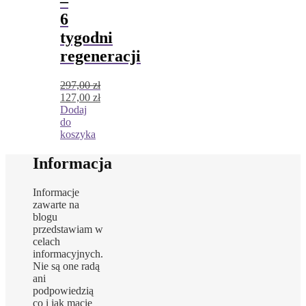
–
6
tygodni
regeneracji
297,00
zł
Pierwotna
127,00
zł
cena
Aktualna
Dodaj
wynosiła:
cena
do
297,00 zł.
wynosi:
koszyka
127,00 zł.
Informacja
Informacje
zawarte na
blogu
przedstawiam w
celach
informacyjnych.
Nie są one radą
ani
podpowiedzią
co i jak macie