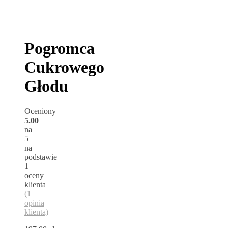
Pogromca
Cukrowego
Głodu
Oceniony
5.00
na
5
na
podstawie
1
oceny
klienta
(
1
opinia
klienta)