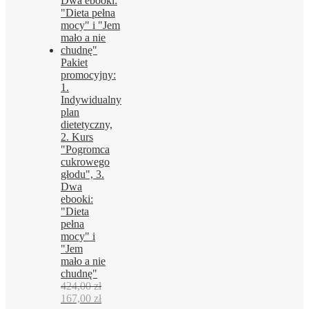
Pakiet
promocyjny:
1.
Indywidualny
plan
dietetyczny,
2. Kurs
"Pogromca
cukrowego
głodu", 3.
Dwa
ebooki:
"Dieta
pełna
mocy" i
"Jem
mało a nie
chudnę"
424,00
zł
Pierwotna
Aktualna
167,00
zł