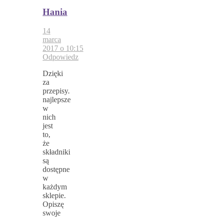
Hania
14
marca
2017 o 10:15
Odpowiedz
Dzięki
za
przepisy.
najlepsze
w
nich
jest
to,
że
składniki
są
dostępne
w
każdym
sklepie.
Opiszę
swoje