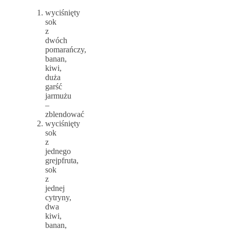
wyciśnięty
sok
z
dwóch
pomarańczy,
banan,
kiwi,
duża
garść
jarmużu
–
zblendować
wyciśnięty
sok
z
jednego
grejpfruta,
sok
z
jednej
cytryny,
dwa
kiwi,
banan,