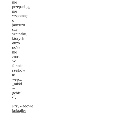
nie
przepadają,
nie
wspomnę
o
jarmużu
czy
szpinaku,
których
dużo
osób
nie
znosi.
W
formie
szejków
to
wręcz
„miód
w
gębie”
🙂
Przykładowe
koktajle: