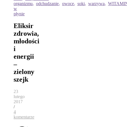
organizmu
,
odchudzanie
,
owoce
,
soki
,
warzywa
,
WITAMI
w
płynie
Eliksir
zdrowia,
młodości
i
energii
–
zielony
szejk
23
lutego
2017
/
4
komentarze