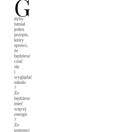
G
dyby
istniał
jeden
przepis,
który
sprawi,
że
będziesz
czuć
się
i
wyglądać
młodo
?
Że
będziesz
mieć
więcej
energii
?
Że
poprawi