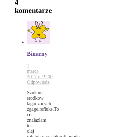
4
komentarze
Binarny
1
marca
2017 o 19:00
Odpowiedz
Szukam
srodkow
lagodzacych
zgage,refluks.To
co
znalazlam
to
olej
rokitnikowy,chlorofil,wode