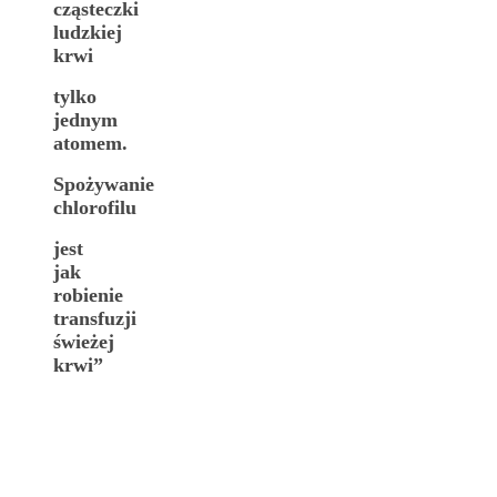
cząsteczki
ludzkiej
krwi
tylko
jednym
atomem.
Spożywanie
chlorofilu
jest
jak
robienie
transfuzji
świeżej
krwi”