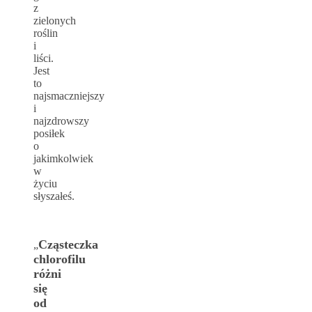
z
zielonych
roślin
i
liści.
Jest
to
najsmaczniejszy
i
najzdrowszy
posiłek
o
jakimkolwiek
w
życiu
słyszałeś.
Cząsteczka
„
chlorofilu
różni
się
od