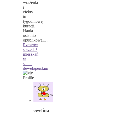
wrażenia
i
efekty
to
tygodniowej
kuracji.
Hania
ostatnio
opublikował…
Rzeszów
sprzedaż
mieszkań
w
stanie
deweloperskim
ewelina