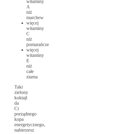
witaminy
A
niż
marchew
więcej
witaminy
C
niż
pomarańcze
więcej
witaminy
E
niż
całe
ziarna
Taki
zielony
koktajl
da
Ci
porządnego
kopa
energetycznego,
nabierzesz