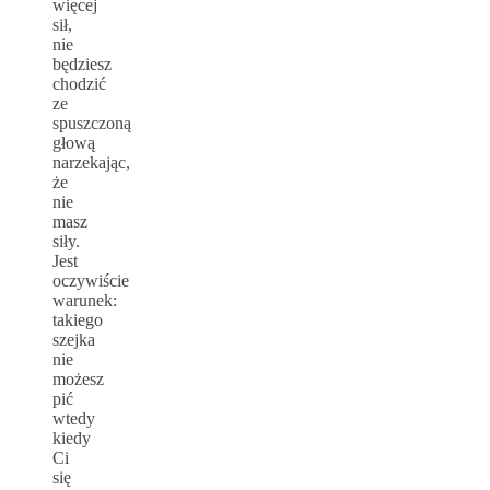
więcej
sił,
nie
będziesz
chodzić
ze
spuszczoną
głową
narzekając,
że
nie
masz
siły.
Jest
oczywiście
warunek:
takiego
szejka
nie
możesz
pić
wtedy
kiedy
Ci
się