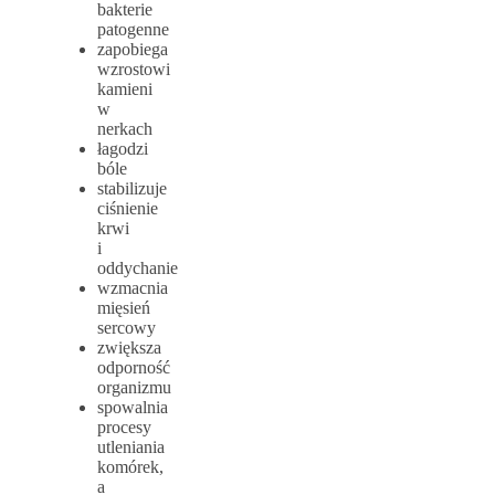
bakterie
patogenne
zapobiega
wzrostowi
kamieni
w
nerkach
łagodzi
bóle
stabilizuje
ciśnienie
krwi
i
oddychanie
wzmacnia
mięsień
sercowy
zwiększa
odporność
organizmu
spowalnia
procesy
utleniania
komórek,
a