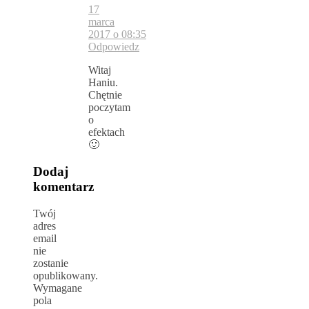
17
marca
2017 o 08:35
Odpowiedz
Witaj
Haniu.
Chętnie
poczytam
o
efektach
🙂
Dodaj
komentarz
Twój
adres
email
nie
zostanie
opublikowany.
Wymagane
pola