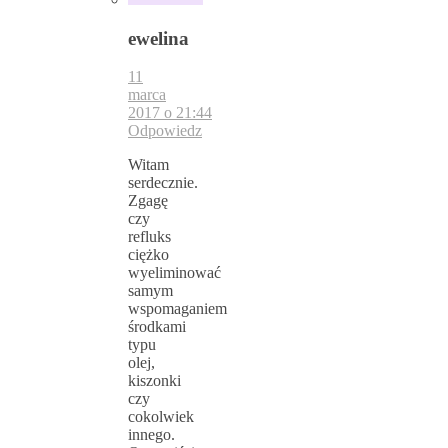
ewelina
11
marca
2017 o 21:44
Odpowiedz
Witam
serdecznie.
Zgagę
czy
refluks
ciężko
wyeliminować
samym
wspomaganiem
środkami
typu
olej,
kiszonki
czy
cokolwiek
innego.