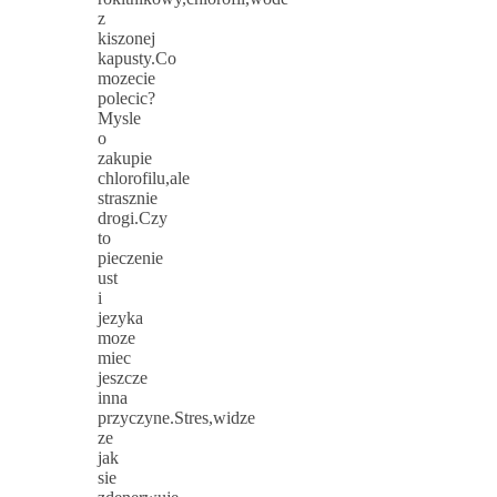
z
kiszonej
kapusty.Co
mozecie
polecic?
Mysle
o
zakupie
chlorofilu,ale
strasznie
drogi.Czy
to
pieczenie
ust
i
jezyka
moze
miec
jeszcze
inna
przyczyne.Stres,widze
ze
jak
sie