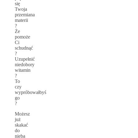
się
Twoja
przemiana
materii
?
Że
pomoże
Ci
schudnąć
?
Uzupełnić
niedobory
witamin
?
To
czy
wypróbowałbyś
go
?
Możesz
już
skakać
do
nieba