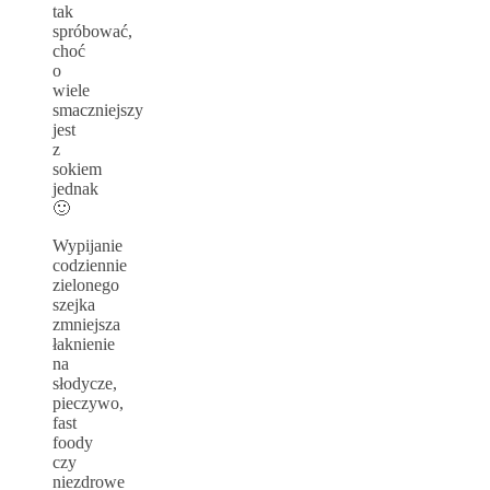
tak
spróbować,
choć
o
wiele
smaczniejszy
jest
z
sokiem
jednak
🙂
Wypijanie
codziennie
zielonego
szejka
zmniejsza
łaknienie
na
słodycze,
pieczywo,
fast
foody
czy
niezdrowe