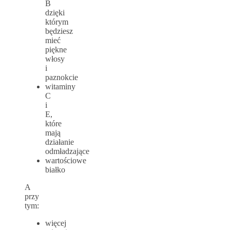
B
dzięki
którym
będziesz
mieć
piękne
włosy
i
paznokcie
witaminy
C
i
E,
które
mają
działanie
odmładzające
wartościowe
białko
A
przy
tym:
więcej