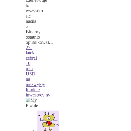
zdenerwuje
to
wszystko
sie
nasila
:/
Binarny
ostatnio
opublikował…
27-
latek
zebrał
10
mln
USD
na
niezwykły
fundusz
inwestycyjny