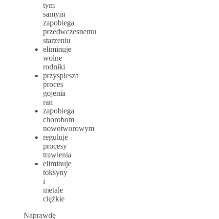
tym
samym
zapobiega
przedwczesnemu
starzeniu
eliminuje
wolne
rodniki
przyspiesza
proces
gojenia
ran
zapobiega
chorobom
nowotworowym
reguluje
procesy
trawienia
eliminuje
toksyny
i
metale
ciężkie
Naprawdę