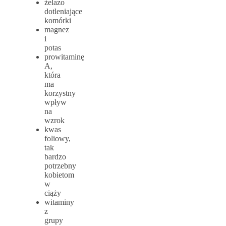
żelazo
dotleniające
komórki
magnez
i
potas
prowitaminę
A,
która
ma
korzystny
wpływ
na
wzrok
kwas
foliowy,
tak
bardzo
potrzebny
kobietom
w
ciąży
witaminy
z
grupy