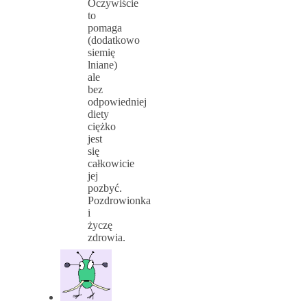
Oczywiście
to
pomaga
(dodatkowo
siemię
lniane)
ale
bez
odpowiedniej
diety
ciężko
jest
się
całkowicie
jej
pozbyć.
Pozdrowionka
i
życzę
zdrowia.