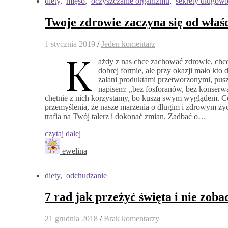
diety
,
mięso
,
oczyszczanie organizmu
,
sekrety długowi
Twoje zdrowie zaczyna się od właśc
1 stycznia 2019
/
Jeden komentarz
K
ażdy z nas chce zachować zdrowie, chce 
dobrej formie, ale przy okazji mało kto
zalani produktami przetworzonymi, pu
napisem: „bez fosforanów, bez konserw
chętnie z nich korzystamy, bo kuszą swym wyglądem. Co
przemyślenia, że nasze marzenia o długim i zdrowym ży
trafia na Twój talerz i dokonać zmian. Zadbać o…
czytaj dalej
ewelina
diety
,
odchudzanie
7 rad jak przeżyć święta i nie zo
21 grudnia 2018
/
Brak komentarzy