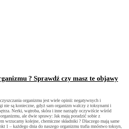
organizmu ? Sprawdź czy masz te objawy
czyszczania organizmu jest wiele opinii: negatywnych i
gi nie są konieczne, gdyż sam organizm walczy z toksynami i
ętrza. Nerki, wątroba, skóra i inne narządy oczywiście wśród
organizmu, ale dwie sprawy: Jak mają poradzić sobie z
iem wrzucamy kolejne, chemiczne składniki ? Dlaczego mają same
nkt 1 – każdego dnia do naszego organizmu trafia mnóstwo toksyn,