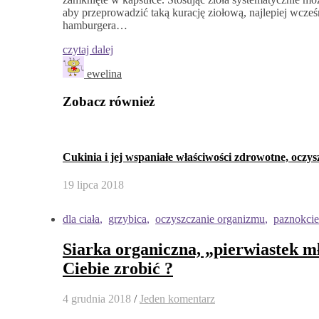
aby przeprowadzić taką kurację ziołową, najlepiej wcześ
hamburgera…
czytaj dalej
ewelina
Zobacz również
Cukinia i jej wspaniałe właściwości zdrowotne, oczys
19 lipca 2018
dla ciała
,
grzybica
,
oczyszczanie organizmu
,
paznokcie
Siarka organiczna, „pierwiastek mło
Ciebie zrobić ?
4 grudnia 2018
/
Jeden komentarz