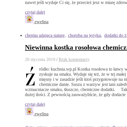
nawet jeśli wydaje Ci się, że przecież jesz w miarę zdr
czytaj dalej
ewelina
chemia udająca naturę
,
choroba na języku
,
dodatki do 
Niewinna kostka rosołowa chemic
20 stycznia 2019
/
Brak komentarzy
ź
ródło: kuchnia.wp.pl Kostka rosołowa to łatwy 
zyskuje na smaku. Wydaje się też, że w tej małe
mięsny i w zasadzie jeśli ktoś przygotowuje na n
chemiczne danie. Suszu z warzyw jest tam zaledwi
wzmacniacze smaku, tłuszcze, chemiczne dodatki. Taka
dużej ilości. Z pewnością zauważyliście, że gdy dodacie 
czytaj dalej
ewelina