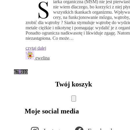
S
iarka organiczna (MSM) nie jest pierwias
nie wiem dlaczego, bo korzyści z niej pły
wszystkich tkankach organizmu. Wpływa 
cery, na funkcjonowanie mózgu, wątroby
zrobić dla wątroby ? Siarka stymuluje wątrobę do wydz
metale ciężkie i nikotynę i pomagając wydalić je z org
Ponadto ogranicza nadkwasotę i likwiduje zgagę. Natom
niezastąpiona. Co może…
czytaj dalej
ewelina
6
7
8
9
10
Twój koszyk
Moje social media