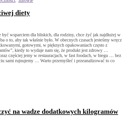
eczności
,
zdrowie
iwej diety
być wsparciem dla bliskich, dla rodziny, chce żyć jak najdłużej w
 dba o to, aby tak właśnie było. W obecnych czasach jesteśmy wręcz
szkowanymi, gotowymi, w pięknych opakowaniach często z
antów”, kiedy to wydaje nam się, że produkt jest zdrowy …
raz częściej jemy w restauracjach, w fast foodach, w biegu … bez
ciu sami rujnujemy … Warto przemyśleć i przeanalizować to co
baczyć na wadze dodatkowych kilogramów