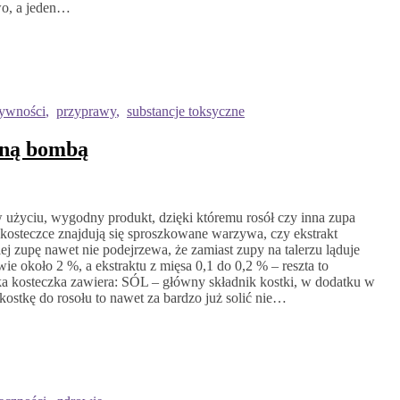
owo, a jeden…
żywności
,
przyprawy
,
substancje toksyczne
zną bombą
w użyciu, wygodny produkt, dzięki któremu rosół czy inna zupa
j kosteczce znajdują się sproszkowane warzywa, czy ekstrakt
iej zupę nawet nie podejrzewa, że zamiast zupy na talerzu ląduje
e około 2 %, a ekstraktu z mięsa 0,1 do 0,2 % – reszta to
 kosteczka zawiera: SÓL – główny składnik kostki, w dodatku w
kostkę do rosołu to nawet za bardzo już solić nie…