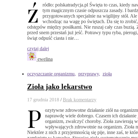
ź
ródło: polskatradycja.pl Święta to czas, kiedy nawe
tym magicznym czasie odpuszcza zasady. I bardz
przygotowanych specjalnie na wigilijny stół. Al
wchodząc na wagę po świętach. Da się to zrobić,
odstępów między posiłkami. Nie ruszaj cały czas buzią. 
przed snem przestań już jeść. Potrawy typu ryba, pierogi, 
świąt odpuść ciasta i nie…
czytaj dalej
ewelina
oczyszczanie organizmu
,
przyprawy
,
zioła
Zioła jako lekarstwo
17 grudnia 2018
/
Brak komentarzy
P
ozytywne zdrowotne działanie ziół na organizm 
naprawdę wiele dobrego. Czasem ich działanie je
organizm, zwalczyć choroby. Zioła zawierają 
wpływających zdrowotnie na organizm. Zioła m
Niektóre z nich z przyjemnością się pije, inne zaś, te k
zamknięte w kapsułce. Stosując zioła systematycznie moż