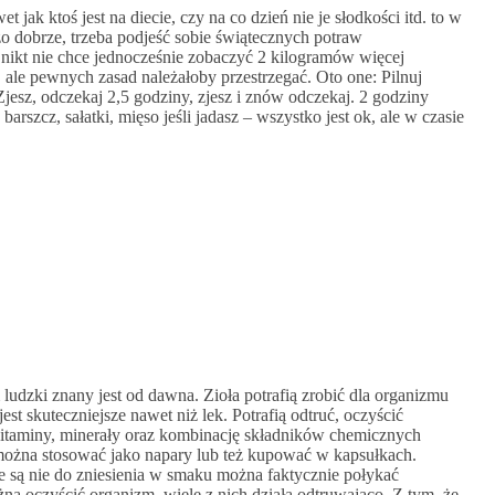
t jak ktoś jest na diecie, czy na co dzień nie je słodkości itd. to w
o dobrze, trzeba podjeść sobie świątecznych potraw
e nikt nie chce jednocześnie zobaczyć 2 kilogramów więcej
 ale pewnych zasad należałoby przestrzegać. Oto one: Pilnuj
Zjesz, odczekaj 2,5 godziny, zjesz i znów odczekaj. 2 godziny
barszcz, sałatki, mięso jeśli jadasz – wszystko jest ok, ale w czasie
ludzki znany jest od dawna. Zioła potrafią zrobić dla organizmu
st skuteczniejsze nawet niż lek. Potrafią odtruć, oczyścić
witaminy, minerały oraz kombinację składników chemicznych
ożna stosować jako napary lub też kupować w kapsułkach.
tóre są nie do zniesienia w smaku można faktycznie połykać
na oczyścić organizm, wiele z nich działa odtruwająco. Z tym, że