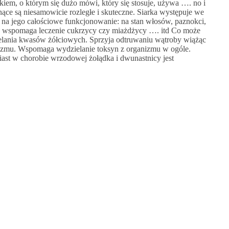
tkiem, o którym się dużo mówi, który się stosuje, używa …. no i
nące są niesamowicie rozległe i skuteczne. Siarka występuje we
na jego całościowe funkcjonowanie: na stan włosów, paznokci,
, wspomaga leczenie cukrzycy czy miażdżycy …. itd Co może
ielania kwasów żółciowych. Sprzyja odtruwaniu wątroby wiążąc
anizmu. Wspomaga wydzielanie toksyn z organizmu w ogóle.
iast w chorobie wrzodowej żołądka i dwunastnicy jest